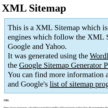
XML Sitemap
This is a XML Sitemap which is
engines which follow the XML S
Google and Yahoo.
It was generated using the
Word
the
Google Sitemap Generator P
You can find more information
and Google's
list of sitemap pr
URL
https://www.tornaveu.cat/cultura-popular/castells-i-falcons/quins-valors-han-de-transmetre-els