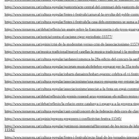
https://www.tornaveu.cat/cultura-popular/pastorets/acte-central-del-centenari-dels-pastorets-d
https://www.tornaveu.cat/cultura-popular/festes-i-festivals/carnaval-la-revolta-del-poble-contr
https://www.tornaveu.cat/cultura-popular/festes-i-festivals/la-casa-dels-entremesos-se-suma-a-
https://www.tornaveu.cat/debat/reflexio/un-assaig-sobre-la-francmaconeria-i-els-joves-guan
https://www.tornaveu.cat/noticia/contra-el-racisme-rigor-periodistic-11577/
https://www.tornaveu.cat/opinio/crisi-de-la-modernitat-versus-crisi-de-lassociacionisme-1157
https://www.tornaveu.cat/musica-tradicional/marcel-casellas-la-musica-tradicional-i-la-mode
https://www.tornaveu.cat/cultura-popular/sardanes/comenca-la-28a-edicio-del-concurs-la-sa
https://www.tornaveu.cat/cultura-popular/societats-musicals/deltebre-preparat-per-la-35a-tr
https://www.tornaveu.cat/cultura-popular/esbarts-dansaires/lesbart-egarenc-celebra-el-vi-fest
https://www.tornaveu.cat/cultura-popular/associacionisme/una-macro-enquesta-per-retratar-la
https://www.tornaveu.cat/cultura-popular/associacionisme/associat-a-la-festa-un-espai-construi
https://www.tornaveu.cat/debat/reflexio/els-premis-rossend-arus-premiaran-els-millors-texto
https://www.tornaveu.cat/debat/reflexio/la-relacio-entre-catalunya-i-espanya-a-la-propera-ti
https://www.tornaveu.cat/cultura-popular/cant-coral/concert-de-la-federacio-dels-cors-de-cl
https://www.tornaveu.cat/opinio/pregons-pregoners-i-conflictivitat-festiva-11545/
https://www.tornaveu.cat/cultura-popular/patrimoni-immaterial/linventari-de-les-terres-de-lebr
11542/
https://www.tornaveu.cat/cultura-popular/festes-i-festivals/recta-final-de-les-jornades-interna