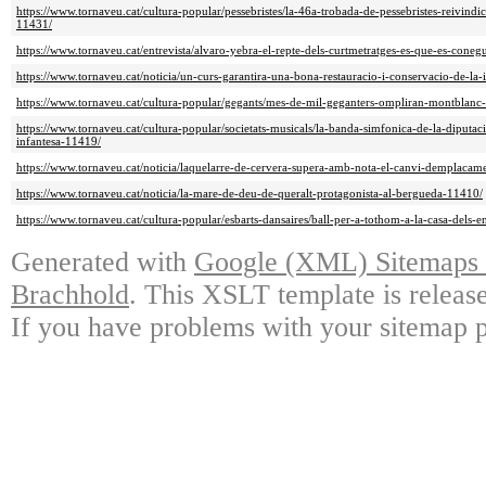
https://www.tornaveu.cat/cultura-popular/pessebristes/la-46a-trobada-de-pessebristes-reivindi
11431/
https://www.tornaveu.cat/entrevista/alvaro-yebra-el-repte-dels-curtmetratges-es-que-es-cone
https://www.tornaveu.cat/noticia/un-curs-garantira-una-bona-restauracio-i-conservacio-de-la
https://www.tornaveu.cat/cultura-popular/gegants/mes-de-mil-geganters-ompliran-montblanc
https://www.tornaveu.cat/cultura-popular/societats-musicals/la-banda-simfonica-de-la-diputa
infantesa-11419/
https://www.tornaveu.cat/noticia/laquelarre-de-cervera-supera-amb-nota-el-canvi-demplacam
https://www.tornaveu.cat/noticia/la-mare-de-deu-de-queralt-protagonista-al-bergueda-11410/
https://www.tornaveu.cat/cultura-popular/esbarts-dansaires/ball-per-a-tothom-a-la-casa-dels-
Generated with
Google (XML) Sitemaps G
Brachhold
. This XSLT template is releas
If you have problems with your sitemap p