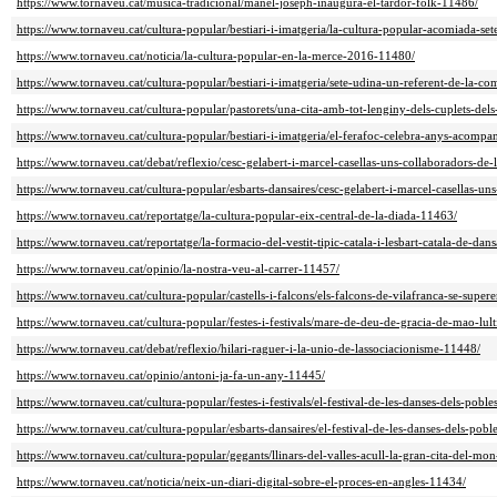
https://www.tornaveu.cat/musica-tradicional/manel-joseph-inaugura-el-tardor-folk-11486/
https://www.tornaveu.cat/cultura-popular/bestiari-i-imatgeria/la-cultura-popular-acomiada-se
https://www.tornaveu.cat/noticia/la-cultura-popular-en-la-merce-2016-11480/
https://www.tornaveu.cat/cultura-popular/bestiari-i-imatgeria/sete-udina-un-referent-de-la-c
https://www.tornaveu.cat/cultura-popular/pastorets/una-cita-amb-tot-lenginy-dels-cuplets-dels
https://www.tornaveu.cat/cultura-popular/bestiari-i-imatgeria/el-ferafoc-celebra-anys-acompa
https://www.tornaveu.cat/debat/reflexio/cesc-gelabert-i-marcel-casellas-uns-collaboradors-de
https://www.tornaveu.cat/cultura-popular/esbarts-dansaires/cesc-gelabert-i-marcel-casellas-u
https://www.tornaveu.cat/reportatge/la-cultura-popular-eix-central-de-la-diada-11463/
https://www.tornaveu.cat/reportatge/la-formacio-del-vestit-tipic-catala-i-lesbart-catala-de-dan
https://www.tornaveu.cat/opinio/la-nostra-veu-al-carrer-11457/
https://www.tornaveu.cat/cultura-popular/castells-i-falcons/els-falcons-de-vilafranca-se-supe
https://www.tornaveu.cat/cultura-popular/festes-i-festivals/mare-de-deu-de-gracia-de-mao-lult
https://www.tornaveu.cat/debat/reflexio/hilari-raguer-i-la-unio-de-lassociacionisme-11448/
https://www.tornaveu.cat/opinio/antoni-ja-fa-un-any-11445/
https://www.tornaveu.cat/cultura-popular/festes-i-festivals/el-festival-de-les-danses-dels-pobl
https://www.tornaveu.cat/cultura-popular/esbarts-dansaires/el-festival-de-les-danses-dels-pob
https://www.tornaveu.cat/cultura-popular/gegants/llinars-del-valles-acull-la-gran-cita-del-m
https://www.tornaveu.cat/noticia/neix-un-diari-digital-sobre-el-proces-en-angles-11434/