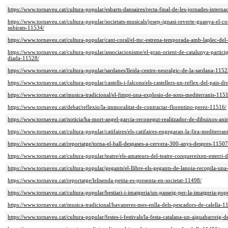
https://www.tornaveu.cat/cultura-popular/esbarts-dansaires/recta-final-de-les-jornades-intern
https://www.tornaveu.cat/cultura-popular/societats-musicals/josep-ignasi-reverte-guanya-el-c
subirats-11534/
https://www.tornaveu.cat/cultura-popular/cant-coral/el-tnc-estrena-temporada-amb-laplec-de
https://www.tornaveu.cat/cultura-popular/associacionisme/el-gran-orient-de-catalunya-participa-
diada-11528/
https://www.tornaveu.cat/cultura-popular/sardanes/lleida-centre-neuralgic-de-la-sardana-1152
https://www.tornaveu.cat/cultura-popular/castells-i-falcons/els-castellers-un-reflex-del-pais-d
https://www.tornaveu.cat/musica-tradicional/el-fimpt-una-explosio-de-sons-mediterranis-115
https://www.tornaveu.cat/debat/reflexio/la-immoralitat-de-contractar-florentino-perez-11516/
https://www.tornaveu.cat/noticia/ha-mort-angel-garcia-reconegut-realitzador-de-dibuixos-an
https://www.tornaveu.cat/cultura-popular/catifaires/els-catifaires-engegaran-la-fira-mediterr
https://www.tornaveu.cat/reportatge/torna-el-ball-despases-a-cervera-300-anys-despres-11507
https://www.tornaveu.cat/cultura-popular/teatre/els-amateurs-del-teatre-conquereixen-esterri
https://www.tornaveu.cat/cultura-popular/gegants/el-llibre-els-gegants-de-lanoia-recopila-un
https://www.tornaveu.cat/reportatge/lelisenda-petita-es-presenta-en-societat-11498/
https://www.tornaveu.cat/cultura-popular/bestiari-i-imatgeria/un-passeig-per-la-imatgeria-po
https://www.tornaveu.cat/musica-tradicional/havaneres-mes-enlla-dels-pescadors-de-calella-1
https://www.tornaveu.cat/cultura-popular/festes-i-festivals/la-festa-catalana-un-aiguabarreig-