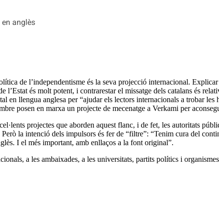
s en anglès
olítica de l’independentisme és la seva projecció internacional. Explicar al
de l’Estat és molt potent, i contrarestar el missatge dels catalans és re
tal en llengua anglesa per “ajudar els lectors internacionals a trobar les 
etembre posen en marxa un projecte de mecenatge a Verkami per aconsegu
·lents projectes que aborden aquest flanc, i de fet, les autoritats públiq
 Però la intenció dels impulsors és fer de “filtre”: “Tenim cura del cont
glès. I el més important, amb enllaços a la font original”.
ionals, a les ambaixades, a les universitats, partits polítics i organisme