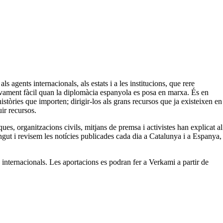
s agents internacionals, als estats i a les institucions, que rere
lativament fàcil quan la diplomàcia espanyola es posa en marxa. És en
històries que importen; dirigir-los als grans recursos que ja existeixen en
ir recursos.
ues, organitzacions civils, mitjans de premsa i activistes han explicat al
ingut i revisem les notícies publicades cada dia a Catalunya i a Espanya,
s internacionals. Les aportacions es podran fer a Verkami a partir de