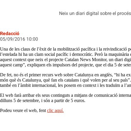
Neix un diari digital sobre el procé
Redacció
05/09/2016 10:00
Una de les claus de l’èxit de la mobilització pacífica i la reivindicació p
l’estelada hi ha un clam social pacífic i democràtic. Però la maquinària 
aquest context que neix el projecte
Catalan
News
Monitor, un diari digi
aquest camp”, expliquen els impulsors del projecte, que el dia 5 de s
De fet, no és el primer recurs web sobre Catalunya en anglès, “hi ha excel
món què és Catalunya, què fan els catalans i què volen per al seu país”.
també en l’àmbit internacional, les posem en context i les traduïm a l’an
El web farà arribar els seus continguts a mitjans de comunicació internac
dilluns 5 de setembre, i són a partir de 5 euros.
Podeu veure el web, fent
clic aquí.