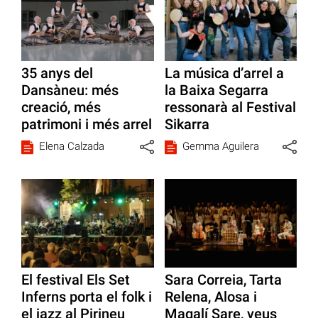
35 anys del
La música d’arrel a
Dansàneu: més
la Baixa Segarra
creació, més
ressonarà al Festival
patrimoni i més arrel
Sikarra
Elena Calzada
Gemma Aguilera
El festival Els Set
Sara Correia, Tarta
Inferns porta el folk i
Relena, Alosa i
el jazz al Pirineu
Magalí Sare, veus