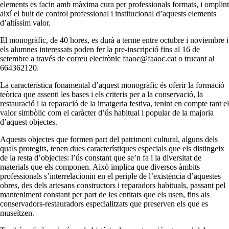
elements es facin amb màxima cura per professionals formats, i omplint
així el buit de control professional i institucional d’aquests elements
d’altíssim valor.
El monogràfic, de 40 hores, es durà a terme entre octubre i
noviembre
i
els alumnes interessats poden fer la
pre-inscripció
fins al 16 de
setembre a través de correu electrònic
faaoc@faaoc
.cat o trucant al
664362120
.
La característica fonamental d’aquest monogràfic és oferir la formació
teòrica que assenti les bases i els criteris per a la conservació, la
restauració i la reparació de la imatgeria festiva, tenint en compte tant el
valor simbòlic com el caràcter d’ús habitual i popular de la majoria
d’
aquest objectes
.
Aquests objectes que formen part del patrimoni cultural, alguns dels
quals protegits, tenen dues característiques especials que els distingeix
de la resta d’objectes: l’ús constant que se’n fa i la diversitat de
materials que els componen. Això implica que diversos àmbits
professionals s’interrelacionin en el periple de l’existència d’aquestes
obres, des dels artesans constructors i reparadors habituals, passant pel
manteniment constant per part de les entitats que els usen, fins als
conservadors-restauradors especialitzats que preserven els que es
museïtzen.