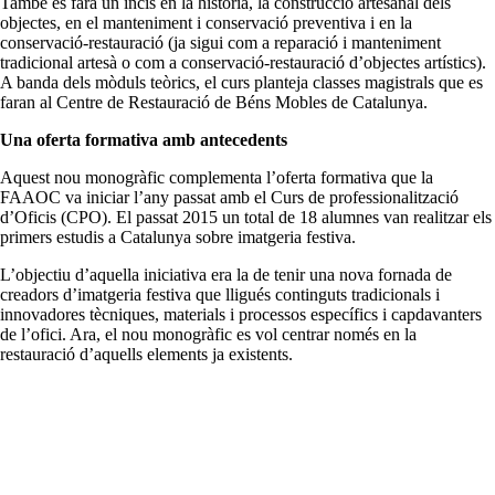
També es farà un incís en la història, la construcció artesanal dels
objectes, en el manteniment i conservació preventiva i en la
conservació-restauració (ja sigui com a reparació i manteniment
tradicional artesà o com a conservació-restauració d’objectes artístics).
A banda dels mòduls teòrics, el curs planteja classes magistrals que es
faran al Centre de Restauració de Béns Mobles de Catalunya.
Una oferta formativa amb antecedents
Aquest nou monogràfic complementa l’oferta formativa que la
FAAOC
va iniciar l’any passat amb el Curs de professionalització
d’Oficis (
CPO
). El passat 2015 un total de 18 alumnes van
realitzar
els
primers estudis a Catalunya sobre imatgeria festiva.
L’objectiu d’aquella iniciativa era la de tenir una nova fornada de
creadors d’imatgeria festiva que lligués continguts tradicionals i
innovadores tècniques, materials i processos específics i capdavanters
de l’ofici. Ara, el nou monogràfic es vol centrar només en la
restauració d’aquells elements ja existents.