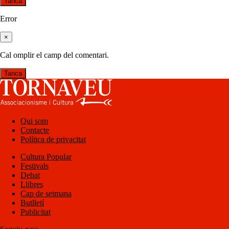
Tanca
Error
×
Cal omplir el camp del comentari.
Tanca
Qui som
Contacte
Política de privacitat
Cultura Popular
Festivals
Debat
Llibres
Cap de setmana
Butlletí
Publicitat