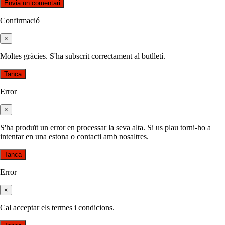
Confirmació
×
Moltes gràcies. S'ha subscrit correctament al butlletí.
Tanca
Error
×
S'ha produït un error en processar la seva alta. Si us plau torni-ho a
intentar en una estona o contacti amb nosaltres.
Tanca
Error
×
Cal acceptar els termes i condicions.