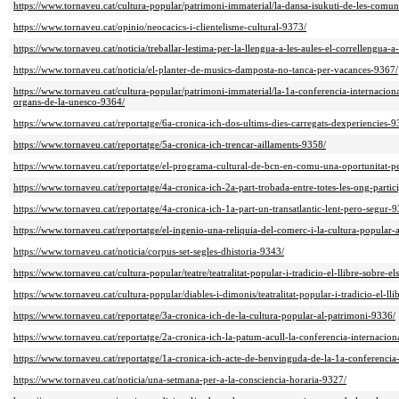
https://www.tornaveu.cat/cultura-popular/patrimoni-immaterial/la-dansa-isukuti-de-les-comun
https://www.tornaveu.cat/opinio/neocacics-i-clientelisme-cultural-9373/
https://www.tornaveu.cat/noticia/treballar-lestima-per-la-llengua-a-les-aules-el-correllengua-a
https://www.tornaveu.cat/noticia/el-planter-de-musics-damposta-no-tanca-per-vacances-9367/
https://www.tornaveu.cat/cultura-popular/patrimoni-immaterial/la-1a-conferencia-internaciona
organs-de-la-unesco-9364/
https://www.tornaveu.cat/reportatge/6a-cronica-ich-dos-ultims-dies-carregats-dexperiencies-9
https://www.tornaveu.cat/reportatge/5a-cronica-ich-trencar-aillaments-9358/
https://www.tornaveu.cat/reportatge/el-programa-cultural-de-bcn-en-comu-una-oportunitat-per
https://www.tornaveu.cat/reportatge/4a-cronica-ich-2a-part-trobada-entre-totes-les-ong-partic
https://www.tornaveu.cat/reportatge/4a-cronica-ich-1a-part-un-transatlantic-lent-pero-segur-
https://www.tornaveu.cat/reportatge/el-ingenio-una-reliquia-del-comerc-i-la-cultura-popular
https://www.tornaveu.cat/noticia/corpus-set-segles-dhistoria-9343/
https://www.tornaveu.cat/cultura-popular/teatre/teatralitat-popular-i-tradicio-el-llibre-sobre-el
https://www.tornaveu.cat/cultura-popular/diables-i-dimonis/teatralitat-popular-i-tradicio-el-lli
https://www.tornaveu.cat/reportatge/3a-cronica-ich-de-la-cultura-popular-al-patrimoni-9336/
https://www.tornaveu.cat/reportatge/2a-cronica-ich-la-patum-acull-la-conferencia-internacio
https://www.tornaveu.cat/reportatge/1a-cronica-ich-acte-de-benvinguda-de-la-1a-conferencia
https://www.tornaveu.cat/noticia/una-setmana-per-a-la-consciencia-horaria-9327/