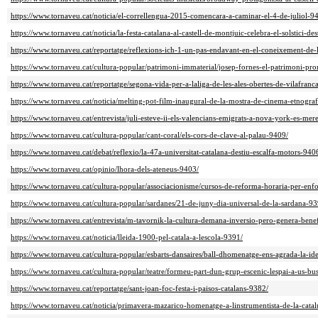
https://www.tornaveu.cat/noticia/el-correllengua-2015-comencara-a-caminar-el-4-de-juliol-9
https://www.tornaveu.cat/noticia/la-festa-catalana-al-castell-de-montjuic-celebra-el-solstici-de
https://www.tornaveu.cat/reportatge/reflexions-ich-1-un-pas-endavant-en-el-coneixement-de
https://www.tornaveu.cat/cultura-popular/patrimoni-immaterial/josep-fornes-el-patrimoni-pro
https://www.tornaveu.cat/reportatge/segona-vida-per-a-laliga-de-les-ales-obertes-de-vilafranc
https://www.tornaveu.cat/noticia/melting-pot-film-inaugural-de-la-mostra-de-cinema-etnogra
https://www.tornaveu.cat/entrevista/juli-esteve-ii-els-valencians-emigrats-a-nova-york-es-mer
https://www.tornaveu.cat/cultura-popular/cant-coral/els-cors-de-clave-al-palau-9409/
https://www.tornaveu.cat/debat/reflexio/la-47a-universitat-catalana-destiu-escalfa-motors-940
https://www.tornaveu.cat/opinio/lhora-dels-ateneus-9403/
https://www.tornaveu.cat/cultura-popular/associacionisme/cursos-de-reforma-horaria-per-enfo
https://www.tornaveu.cat/cultura-popular/sardanes/21-de-juny-dia-universal-de-la-sardana-93
https://www.tornaveu.cat/entrevista/m-tavornik-la-cultura-demana-inversio-pero-genera-bene
https://www.tornaveu.cat/noticia/lleida-1900-pel-catala-a-lescola-9391/
https://www.tornaveu.cat/cultura-popular/esbarts-dansaires/ball-dhomenatge-ens-agrada-la-id
https://www.tornaveu.cat/cultura-popular/teatre/formeu-part-dun-grup-escenic-lespai-a-us-bu
https://www.tornaveu.cat/reportatge/sant-joan-foc-festa-i-paisos-catalans-9382/
https://www.tornaveu.cat/noticia/primavera-mazarico-homenatge-a-linstrumentista-de-la-cat