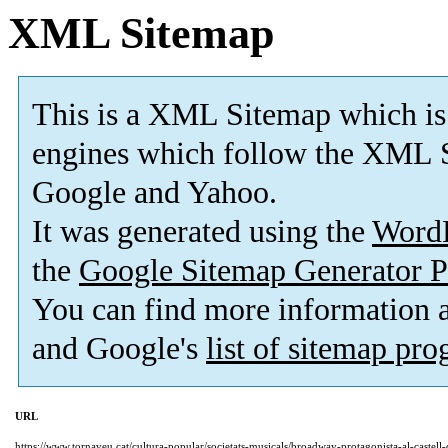
XML Sitemap
This is a XML Sitemap which is
engines which follow the XML S
Google and Yahoo.
It was generated using the
Word
the
Google Sitemap Generator P
You can find more information
and Google's
list of sitemap pr
URL
https://www.tornaveu.cat/cultura-popular/societats-musicals/broadway-protagonista-al-castell