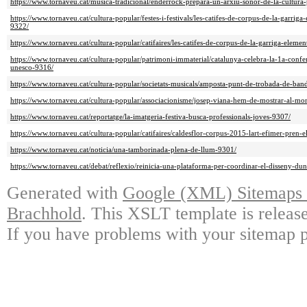
https://www.tornaveu.cat/musica-tradicional/enderrock-prepara-un-arxiu-sonor-de-la-cultura
https://www.tornaveu.cat/cultura-popular/festes-i-festivals/les-catifes-de-corpus-de-la-garriga
9322/
https://www.tornaveu.cat/cultura-popular/catifaires/les-catifes-de-corpus-de-la-garriga-elemen
https://www.tornaveu.cat/cultura-popular/patrimoni-immaterial/catalunya-celebra-la-1a-confe
unesco-9316/
https://www.tornaveu.cat/cultura-popular/societats-musicals/amposta-punt-de-trobada-de-ban
https://www.tornaveu.cat/cultura-popular/associacionisme/josep-viana-hem-de-mostrar-al-mo
https://www.tornaveu.cat/reportatge/la-imatgeria-festiva-busca-professionals-joves-9307/
https://www.tornaveu.cat/cultura-popular/catifaires/caldesflor-corpus-2015-lart-efimer-pren-e
https://www.tornaveu.cat/noticia/una-tamborinada-plena-de-llum-9301/
https://www.tornaveu.cat/debat/reflexio/reinicia-una-plataforma-per-coordinar-el-disseny-du
Generated with
Google (XML) Sitemaps G
Brachhold
. This XSLT template is releas
If you have problems with your sitemap p