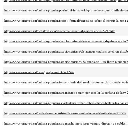
https://www.tornaveu.cat/cultura-popular/associacionisme/barcelona-vol-una-cultura-popular-m
https://www.tornaveu.cat/cultura-popular/patrimoni-immaterial/prometheus-punt-dinflexio-en-
https://www.tornaveu.cat/cultura-popular/festes-i-festivals/exposicio-sobre-el-corpus-la-zona-
https://www.tornaveu.cat/debat/reflexio/el-recercat-sesten-al-pais-valencia-2-21250/
https://www.tornaveu.cat/cultura-popular/associacionisme/el-recercat-sesten-al-pais-valencia-
https://www.tornaveu.cat/cultura-popular/associacionisme/els-ateneus-catalans-celebren-dissa
https://www.tornaveu.cat/cultura-popular/associacionisme/una-exposicio-i-un-llibre-recupere
https://www.tornaveu.cat/festa/programa-637-21242/
https://www.tornaveu.cat/cultura-popular/festes-i-festivals/barcelona-contempla-protegir-les
https://www.tornaveu.cat/cultura-popular/sardanes/tot-a-punt-per-escollir-la-sardana-de-lan
https://www.tornaveu.cat/cultura-popular/esbarts-dansaires/un-esbart-efimer-ballara-les-dans
https://www.tornaveu.cat/festivals/narracio-i-tradicio-oral-es-fusionen-al-festival-eva-21227/
https://www.tornaveu.cat/cultura-popular/sardanes/ha-mort-jesus-ventura-director-de-cobles