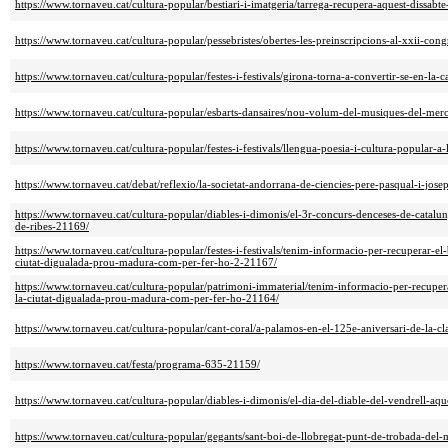
https://www.tornaveu.cat/cultura-popular/bestiari-i-imatgeria/tarrega-recupera-aquest-dissabte
https://www.tornaveu.cat/cultura-popular/pessebristes/obertes-les-preinscripcions-al-xxii-co
https://www.tornaveu.cat/cultura-popular/festes-i-festivals/girona-torna-a-convertir-se-en-la-
https://www.tornaveu.cat/cultura-popular/esbarts-dansaires/nou-volum-del-musiques-del-me
https://www.tornaveu.cat/cultura-popular/festes-i-festivals/llengua-poesia-i-cultura-popular-a
https://www.tornaveu.cat/debat/reflexio/la-societat-andorrana-de-ciencies-pere-pasqual-i-j
https://www.tornaveu.cat/cultura-popular/diables-i-dimonis/el-3r-concurs-denceses-de-catalun
de-ribes-21169/
https://www.tornaveu.cat/cultura-popular/festes-i-festivals/tenim-informacio-per-recuperar-el
ciutat-digualada-prou-madura-com-per-fer-ho-2-21167/
https://www.tornaveu.cat/cultura-popular/patrimoni-immaterial/tenim-informacio-per-recupera
la-ciutat-digualada-prou-madura-com-per-fer-ho-21164/
https://www.tornaveu.cat/cultura-popular/cant-coral/a-palamos-en-el-125e-aniversari-de-la-cl
https://www.tornaveu.cat/festa/programa-635-21159/
https://www.tornaveu.cat/cultura-popular/diables-i-dimonis/el-dia-del-diable-del-vendrell-aq
https://www.tornaveu.cat/cultura-popular/gegants/sant-boi-de-llobregat-punt-de-trobada-de