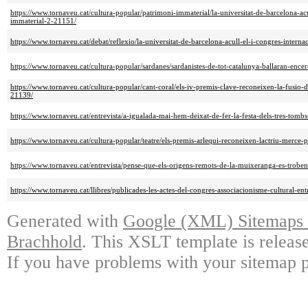
https://www.tornaveu.cat/cultura-popular/patrimoni-immaterial/la-universitat-de-barcelona-acu
immaterial-2-21151/
https://www.tornaveu.cat/debat/reflexio/la-universitat-de-barcelona-acull-el-i-congres-intern
https://www.tornaveu.cat/cultura-popular/sardanes/sardanistes-de-tot-catalunya-ballaran-ence
https://www.tornaveu.cat/cultura-popular/cant-coral/els-iv-premis-clave-reconeixen-la-fusio-d
21139/
https://www.tornaveu.cat/entrevista/a-igualada-mai-hem-deixat-de-fer-la-festa-dels-tres-tom
https://www.tornaveu.cat/cultura-popular/teatre/els-premis-arlequi-reconeixen-lactriu-merce-p
https://www.tornaveu.cat/entrevista/pense-que-els-origens-remots-de-la-muixeranga-es-troben
https://www.tornaveu.cat/llibres/publicades-les-actes-del-congres-associacionisme-cultural-en
Generated with
Google (XML) Sitemaps G
Brachhold
. This XSLT template is releas
If you have problems with your sitemap p