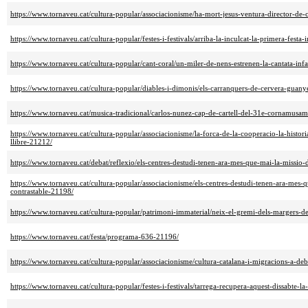
https://www.tornaveu.cat/cultura-popular/associacionisme/ha-mort-jesus-ventura-director-de
https://www.tornaveu.cat/cultura-popular/festes-i-festivals/arriba-la-inculcat-la-primera-festa
https://www.tornaveu.cat/cultura-popular/cant-coral/un-miler-de-nens-estrenen-la-cantata-inf
https://www.tornaveu.cat/cultura-popular/diables-i-dimonis/els-carranquers-de-cervera-guan
https://www.tornaveu.cat/musica-tradicional/carlos-nunez-cap-de-cartell-del-31e-cornamusa
https://www.tornaveu.cat/cultura-popular/associacionisme/la-forca-de-la-cooperacio-la-historia
llibre-21212/
https://www.tornaveu.cat/debat/reflexio/els-centres-destudi-tenen-ara-mes-que-mai-la-missio
https://www.tornaveu.cat/cultura-popular/associacionisme/els-centres-destudi-tenen-ara-mes-
contrastable-21198/
https://www.tornaveu.cat/cultura-popular/patrimoni-immaterial/neix-el-gremi-dels-margers-d
https://www.tornaveu.cat/festa/programa-636-21196/
https://www.tornaveu.cat/cultura-popular/associacionisme/cultura-catalana-i-migracions-a-de
https://www.tornaveu.cat/cultura-popular/festes-i-festivals/tarrega-recupera-aquest-dissabte-la