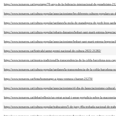
https://www.tornaveu.cat/reportatge/70-anys-de-la-federacio-internacional-de-pessebristes-21
https://www.tornaveu.cat/cultura-popular/associacionisme/les-diferents-cultures-populars-un-
https://www.tornaveu.cat/cultura-popular/sardanes/la-mola-de-matadepera-de-jordi-leon-sar
https://www.tornaveu.cat/cultura-popular/esbarts-dansaires/lesbart-sant-marti-estrena-lespect
https://www.tornaveu.cat/cultura-popular/associacionisme/lesbart-sant-marti-estrena-lespecta
https://www.tornaveu.cat/festivals/cantut-premi-nacional-de-cultura-2022-21282/
https://www.tornaveu.cat/musica-tradicional/la-transcendencia-de-la-cobla-barcelona-nou-ca
https://www.tornaveu.cat/cultura-popular/sardanes/la-transcendencia-de-la-cobla-barcelona-n
https://www.tornaveu.cat/festa/homenatge-a-jesus-ventura-i-barnet-21270/
https://www.tornaveu.cat/cultura-popular/associacionisme/el-dia-de-lassociacionisme-cultural-
https://www.tornaveu.cat/debat/reflexio/un-retrat-actual-i-sense-prejudicis-sobre-la-maconeri
https://www.tornaveu.cat/cultura-popular/trabucaires/5-de-juny-40a-trobada-nacional-de-trab