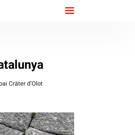
atalunya
pai Cràter d’Olot