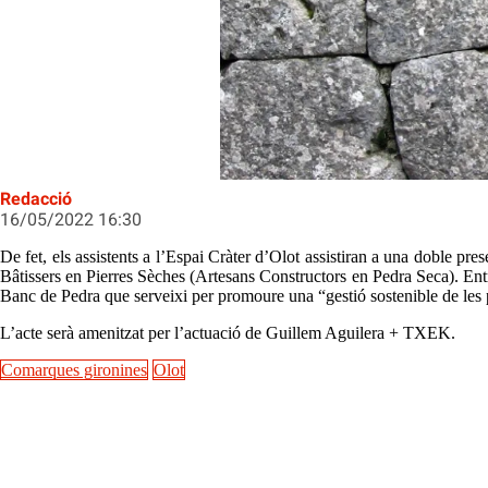
Marge de pedra seca a Mallorca
Redacció
16/05/2022 16:30
De fet, els assistents a l’Espai Cràter d’Olot assistiran a una doble p
Bâtissers en Pierres Sèches (Artesans Constructors en Pedra Seca). Entre 
Banc de Pedra que serveixi per promoure una “gestió sostenible de les p
L’acte serà amenitzat per l’actuació de Guillem Aguilera + TXEK.
Comarques gironines
Olot