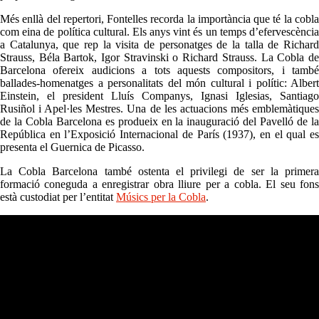
Més enllà del repertori, Fontelles recorda la importància que té la cobla
com eina de política cultural. Els anys vint és un temps d’efervescència
a Catalunya, que rep la visita de personatges de la talla de Richard
Strauss, Béla Bartok, Igor Stravinski o Richard Strauss. La Cobla de
Barcelona ofereix audicions a tots aquests compositors, i també
ballades-homenatges a personalitats del món cultural i polític: Albert
Einstein, el president Lluís Companys, Ignasi Iglesias, Santiago
Rusiñol i Apel·les Mestres. Una de les actuacions més emblemàtiques
de la Cobla Barcelona es produeix en la inauguració del Pavelló de la
República en l’Exposició Internacional de París (1937), en el qual es
presenta el Guernica de Picasso.
La Cobla Barcelona també ostenta el privilegi de ser la primera
formació coneguda a enregistrar obra lliure per a cobla. El seu fons
està custodiat per l’entitat
Músics per la Cobla
.