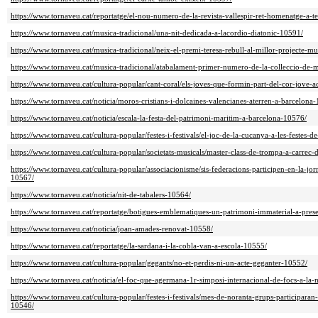
https://www.tornaveu.cat/reportatge/el-nou-numero-de-la-revista-vallespir-ret-homenatge-a-t
https://www.tornaveu.cat/musica-tradicional/una-nit-dedicada-a-lacordio-diatonic-10591/
https://www.tornaveu.cat/musica-tradicional/neix-el-premi-teresa-rebull-al-millor-projecte-m
https://www.tornaveu.cat/musica-tradicional/atabalament-primer-numero-de-la-colleccio-de-
https://www.tornaveu.cat/cultura-popular/cant-coral/els-joves-que-formin-part-del-cor-jove-
https://www.tornaveu.cat/noticia/moros-cristians-i-dolcaines-valencianes-aterren-a-barcelona
https://www.tornaveu.cat/noticia/escala-la-festa-del-patrimoni-maritim-a-barcelona-10576/
https://www.tornaveu.cat/cultura-popular/festes-i-festivals/el-joc-de-la-cucanya-a-les-festes-d
https://www.tornaveu.cat/cultura-popular/societats-musicals/master-class-de-trompa-a-carrec
https://www.tornaveu.cat/cultura-popular/associacionisme/sis-federacions-participen-en-la-jor
10567/
https://www.tornaveu.cat/noticia/nit-de-tabalers-10564/
https://www.tornaveu.cat/reportatge/botigues-emblematiques-un-patrimoni-immaterial-a-pres
https://www.tornaveu.cat/noticia/joan-amades-renovat-10558/
https://www.tornaveu.cat/reportatge/la-sardana-i-la-cobla-van-a-escola-10555/
https://www.tornaveu.cat/cultura-popular/gegants/no-et-perdis-ni-un-acte-geganter-10552/
https://www.tornaveu.cat/noticia/el-foc-que-agermana-1r-simposi-internacional-de-focs-a-la-
https://www.tornaveu.cat/cultura-popular/festes-i-festivals/mes-de-noranta-grups-participaran
10546/