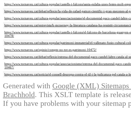
https://www.tornaveu.cat/cultura-popular/castells-i-falcons/santa-eulalia-unes-festes-molt-esp
https://www.tornaveu.cat/debat/reflexio/la-vida-de-rafael-patxot-cientific-i-gran-mecenes-al-
https://www.tornaveu.cat/cultura-popular/associacionisme/el-documental-paco-candel-laltre-c
https://www.tornaveu.cat/entrevista/k-mcnerney-la-literatura-catalana-ha-ressistit-circumstan
https://www.tornaveu.cat/cultura-popular/castells-i-falcons/el-falcons-de-barcelona-guanyen-
10478/
https://www.tornaveu.cat/cultura-popular/patrimoni-immaterial/el-vallenato-fusio-cultural-c
https://www.tornaveu.cat/opinio/compte-no-tot-es-patrimoni-10472/
https://www.tornaveu.cat/debat/reflexio/estrena-del-documental-paco-candel-laltre-catala-al-
https://www.tornaveu.cat/cultura-popular/associacionisme/estrena-del-documental-paco-candel-
10467/
https://www.tornaveu.cat/noticia/el-consell-deuropa-contra-el-til-i-la-judicatura-pel-catala-a-l
Generated with
Google (XML) Sitemaps G
Brachhold
. This XSLT template is releas
If you have problems with your sitemap p