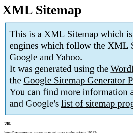
XML Sitemap
This is a XML Sitemap which is
engines which follow the XML S
Google and Yahoo.
It was generated using the
Word
the
Google Sitemap Generator P
You can find more information
and Google's
list of sitemap pr
URL
https://www.tornaveu.cat/reportatge/el-carxe-tambe-existeix-10597/