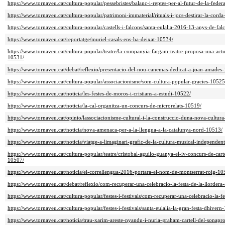
https://www.tornaveu.cat/cultura-popular/pessebristes/balanc-i-reptes-per-al-futur-de-la-feder
https://www.tornaveu.cat/cultura-popular/patrimoni-immaterial/rituals-i-jocs-destirar-la-cord
https://www.tornaveu.cat/cultura-popular/castells-i-falcons/santa-eulalia-2016-13-anys-de-fa
https://www.tornaveu.cat/reportatge/muriel-casals-ens-ha-deixat-10534/
https://www.tornaveu.cat/cultura-popular/teatre/la-companyia-fargam-teatre-proposa-una-actu
10531/
https://www.tornaveu.cat/debat/reflexio/presentacio-del-nou-canemas-dedicat-a-joan-amades
https://www.tornaveu.cat/cultura-popular/associacionisme/som-cultura-popular-gracies-10525
https://www.tornaveu.cat/noticia/les-festes-de-moros-i-cristians-a-estudi-10522/
https://www.tornaveu.cat/noticia/la-cal-organitza-un-concurs-de-microrelats-10519/
https://www.tornaveu.cat/opinio/lassociacionisme-cultural-i-la-construccio-duna-nova-cultur
https://www.tornaveu.cat/noticia/nova-amenaca-per-a-la-llengua-a-la-catalunya-nord-10513/
https://www.tornaveu.cat/noticia/viatge-a-limaginari-grafic-de-la-cultura-musical-independen
https://www.tornaveu.cat/cultura-popular/teatre/cristobal-aguilo-guanya-el-iv-concurs-de-cart
10507/
https://www.tornaveu.cat/noticia/el-correllengua-2016-portara-el-nom-de-montserrat-roig-10
https://www.tornaveu.cat/debat/reflexio/com-recuperar-una-celebracio-la-festa-de-la-llordera
https://www.tornaveu.cat/cultura-popular/festes-i-festivals/com-recuperar-una-celebracio-la-f
https://www.tornaveu.cat/cultura-popular/festes-i-festivals/santa-eulalia-la-gran-festa-dhivern
https://www.tornaveu.cat/noticia/trau-xarim-areste-nyandu-i-nuria-graham-cartell-del-sonap