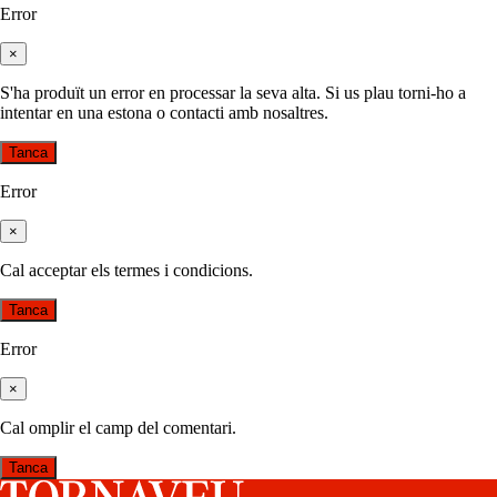
Error
×
S'ha produït un error en processar la seva alta. Si us plau torni-ho a
intentar en una estona o contacti amb nosaltres.
Tanca
Error
×
Cal acceptar els termes i condicions.
Tanca
Error
×
Cal omplir el camp del comentari.
Tanca