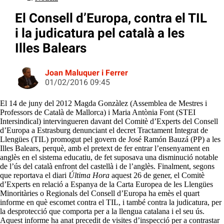
El Consell d’Europa, contra el TIL
i la judicatura pel català a les
Illes Balears
Joan Maluquer i Ferrer
01/02/2016 09:45
El 14 de juny del 2012 Magda Gonzàlez (Assemblea de Mestres i
Professors de Català de Mallorca) i Maria Antònia Font (STEI
Intersindical) intervingueren davant del Comitè d’Experts del Consell
d’Europa a Estrasburg denunciant el decret Tractament Integrat de
Llengües (TIL) promogut pel govern de José Ramón Bauzá (PP) a les
Illes Balears, perquè, amb el pretext de fer entrar l’ensenyament en
anglès en el sistema educatiu, de fet suposava una disminució notable
de l’ús del català enfront del castellà i de l’anglès. Finalment, segons
que reportava el diari
Última Hora
aquest 26 de gener, el Comitè
d’Experts en relació a Espanya de la Carta Europea de les Llengües
Minoritàries o Regionals del Consell d’Europa ha emès el quart
informe en què escomet contra el TIL, i també contra la judicatura, per
la desprotecció que comporta per a la llengua catalana i el seu ús.
Aquest informe ha anat precedit de visites d’inspecció per a contrastar