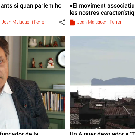
lants si quan parlem ho
«El moviment associatiu 
les nostres característiq
/
Joan Maluquer i Ferrer
Joan Maluquer i Ferrer
fundador de la
Un Alguer desolador a ‘