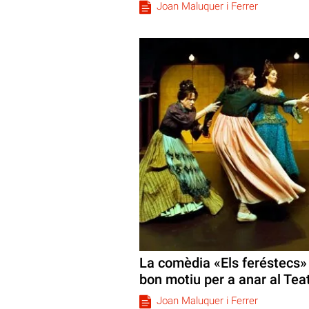
Joan Maluquer i Ferrer
La comèdia «Els feréstecs» 
bon motiu per a anar al Teat
Joan Maluquer i Ferrer