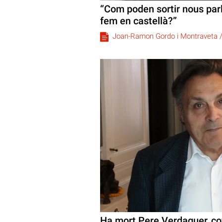
“Com poden sortir nous par
fem en castellà?”
Joan-Ramon Gordo i Montraveta 
Ha mort Pere Verdaguer, co