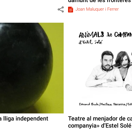
Joan Maluquer i Ferrer
a lliga independent
Teatre al menjador de c
companyia» d’Estel Solé