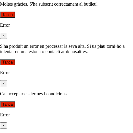
Moltes gràcies. S'ha subscrit correctament al butlletí.
Tanca
Error
×
S'ha produït un error en processar la seva alta. Si us plau torni-ho a
intentar en una estona o contacti amb nosaltres.
Tanca
Error
×
Cal acceptar els termes i condicions.
Tanca
Error
×