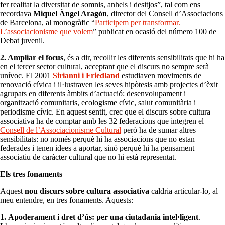
fer realitat la diversitat de somnis, anhels i desitjos”, tal com ens
recordava
Miquel Àngel Aragón
, director del Consell d’Associacions
de Barcelona, al monogràfic “
Participem per tran
s
formar.
L’associacionisme que volem
” publicat en ocasió del número 100 de
Debat juvenil.
2. Ampliar el focus
, és a dir, recollir les diferents sensibilitats que hi ha
en el tercer sector cultural, acceptant que el discurs no sempre serà
unívoc. El 2001
Sirianni i Friedland
estudiaven moviments de
renovació cívica i il·lustraven les seves hipòtesis amb projectes d’èxit
agrupats en diferents àmbits d’actuació: desenvolupament i
organització comunitaris, ecologisme cívic, salut comunitària i
periodisme cívic. En aquest sentit, crec que el discurs sobre cultura
associativa ha de comptar amb les 32 federacions que integren el
Consell de l’Associacionisme Cultural
però ha de sumar altres
sensibilitats: no només perquè hi ha associacions que no estan
federades i tenen idees a aportar, sinó perquè hi ha pensament
associatiu de caràcter cultural que no hi està representat.
Els tres fonaments
Aquest
nou discurs sobre cultura associativa
caldria articular-lo, al
meu entendre, en tres fonaments. Aquests:
1.
Apoderament i dret d’ús: per una ciutadania intel·ligent
.