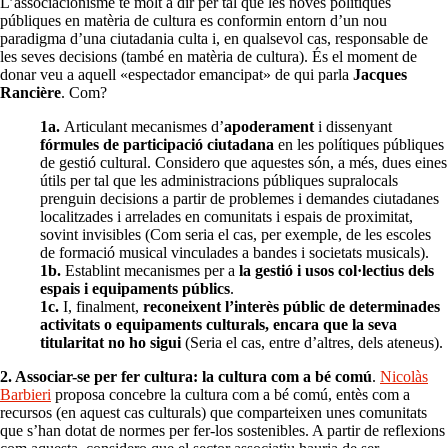
L’associacionisme té molt a dir per tal que les noves polítiques
públiques en matèria de cultura es conformin entorn d’un nou
paradigma d’una ciutadania culta i, en qualsevol cas, responsable de
les seves decisions (també en matèria de cultura). És el moment de
donar veu a aquell «espectador emancipat» de qui parla
Jacques
Rancière
. Com?
1a.
Articulant mecanismes d’
apoderament
i dissenyant
fórmules de participació ciutadana
en les polítiques públiques
de gestió cultural. Considero que aquestes són, a més, dues eines
útils per tal que les administracions públiques supralocals
prenguin decisions a partir de problemes i demandes ciutadanes
localitzades i arrelades en comunitats i espais de proximitat,
sovint invisibles (Com seria el cas, per exemple, de les escoles
de formació musical vinculades a bandes i societats musicals).
1b.
Establint mecanismes per a
la gestió i usos col·lectius dels
espais i equipaments públics
.
1c.
I, finalment,
reconeixent l’interès públic de determinades
activitats o equipaments culturals, encara que la seva
titularitat no ho sigui
(Seria el cas, entre d’altres, dels ateneus).
2. Associar-se per fer cultura: la cultura com a bé comú
.
Nicolàs
Barbieri
proposa concebre la cultura com a bé comú, entès com a
recursos (en aquest cas culturals) que comparteixen unes comunitats
que s’han dotat de normes per fer-los sostenibles. A partir de reflexions