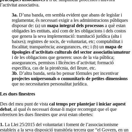
l’activitat associativa.
3a.
D’una banda, em sembla evident que abans de legislar i
reglamentar, és necessari exigir a les administracions públiques
disposar de: (a) un
mapa integral dels processos
a què estan
obligades les entitats, així com de les obligacions i dels costos
que genera la seva implementació: tramitació jurídica (alta i
baixes); registres de socis, de voluntariat, etc; comptabilitat i
fiscalitat; transparència; assegurances, etc; i (b) un
mapa de
tipologies d’activitats culturals del sector associatiu/amateur
i de les obligacions que generen: usos de la via pública;
assegurances, permisos i llicències d’activitat; formació
específica, cas de la pirotècnia, del lleure, etc.
3b
. D’altra banda, seria bo pensar fórmules per incentivar
projectes unipersonals o comunitaris de petites dimensions
que no necessitarien personalitat jurídica.
Les dues finestres
Des del meu punt de vista
cal temps per plantejar i iniciar aquest
debat
, al qual és necessari donar-li major recorregut que el que
ofereixen les dues finestres que avui estan obertes:
1.
La Llei 25/2015 del voluntariat i foment de l’associacionisme
estableix a la seva disposició transitòria tercera que “el Govern, en un