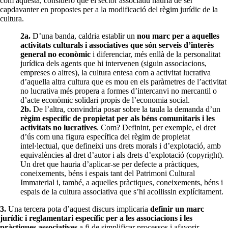
com aquesta, considero que el sector associatiu hauria de ser
capdavanter en propostes per a la modificació del règim jurídic de la
cultura.
2a.
D’una banda, caldria establir un
nou marc per a aquelles
activitats culturals i associatives que són serveis d’interès
general no econòmic
i diferenciar, més enllà de la personalitat
jurídica dels agents que hi intervenen (siguin associacions,
empreses o altres), la cultura entesa com a activitat lucrativa
d’aquella altra cultura que es mou en els paràmetres de l’activitat
no lucrativa més propera a formes d’intercanvi no mercantil o
d’acte econòmic solidari propis de l’economia social.
2b.
De l’altra, convindria posar sobre la taula la demanda d’un
règim específic de propietat per als béns comunitaris i les
activitats no lucratives
. Com? Definint, per exemple, el dret
d’ús com una figura específica del règim de propietat
intel·lectual, que defineixi uns drets morals i d’explotació, amb
equivalències al dret d’autor i als drets d’explotació (copyright).
Un dret que hauria d’aplicar-se per defecte a pràctiques,
coneixements, béns i espais tant del Patrimoni Cultural
Immaterial i, també, a aquelles pràctiques, coneixements, béns i
espais de la cultura associativa que s’hi acollissin explícitament.
3.
Una tercera pota d’aquest discurs implicaria
definir un marc
jurídic i reglamentari específic per a les associacions i les
pràctiques associatives
a fi de simplificar processos i afavorir