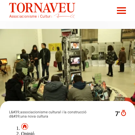
L&#39;associacionisme cultural i la construcció
7′
d&#39;una nova cultura
Opinió