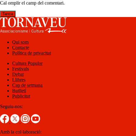
Cal omplir el camp del comentari.
Tanca
Qui som
Contacte
Política de privacitat
Cultura Popular
Festivals
Debat
Llibres
Cap de setmana
Butlletí
Publicitat
Seguiu-nos:
Amb la col·laboració: