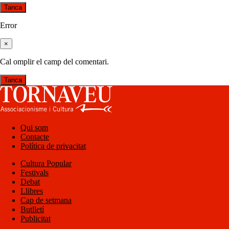
Tanca
Error
×
Cal omplir el camp del comentari.
Tanca
Qui som
Contacte
Política de privacitat
Cultura Popular
Festivals
Debat
Llibres
Cap de setmana
Butlletí
Publicitat