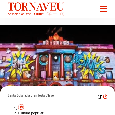
Santa Eulàlia, la gran festa d’hivern
3′
Cultura popular