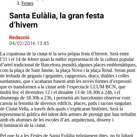
Festes
Santa Eulàlia, la gran festa
d’hivern
Redacció
04/02/2016 13:45
La copatrona de la ciutat té la seva pròpia festa d’hivern. Serà entre
l’11 i el 14 de febrer quan la millor representació de la cultura popular
d’arrel tradicional de Barcelona prendrà algunes places emblemàtiques,
com la plaça de Sant Jaume, la plaça Nova i la plaça Reial. Seran punt
de trobada de gegants i gegantes, capgrossos, dracs, diables i colles
sardanistes, que s’acabaran fonent amb les noves formes d’expressió
que es transformen a la ciutat amb l’espectacle LLUM BCN, que
tindrà lloc el divendres 12 i el dissabte 13 de 18.30h a 24h, i el
diumenge de 18.30h a 23h, i permetrà als barcelonins observar com
canvia la fesomia de diversos edificis, places, patis i racons singulars
de Ciutat Vella, a través dels quals s’explicaran històries. Serà la
representació gràfica del talent dels artistes de prestigi que han treballat
amb els alumnes de les escoles d’art, arquitectura, disseny i
il·luminació de la ciutat.
Pel que fa a les Festes de Santa Eulàlia pròpiament dites, no hi faltarà