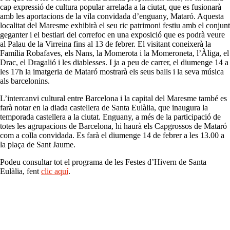
cap expressió de cultura popular arrelada a la ciutat, que es fusionarà
amb les aportacions de la vila convidada d’enguany, Mataró. Aquesta
localitat del Maresme exhibirà el seu ric patrimoni festiu amb el conjunt
geganter i el bestiari del correfoc en una exposició que es podrà veure
al Palau de la Virreina fins al 13 de febrer. El visitant coneixerà la
Família Robafaves, els Nans, la Momerota i la Momeroneta, l’Àliga, el
Drac, el Dragalió i les diablesses. I ja a peu de carrer, el diumenge 14 a
les 17h la imatgeria de Mataró mostrarà els seus balls i la seva música
als barcelonins.
L’intercanvi cultural entre Barcelona i la capital del Maresme també es
farà notar en la diada castellera de Santa Eulàlia, que inaugura la
temporada castellera a la ciutat. Enguany, a més de la participació de
totes les agrupacions de Barcelona, hi haurà els Capgrossos de Mataró
com a colla convidada. Es farà el diumenge 14 de febrer a les 13.00 a
la plaça de Sant Jaume.
Podeu consultar tot el programa de les Festes d’Hivern de Santa
Eulàlia, fent
clic aquí
.