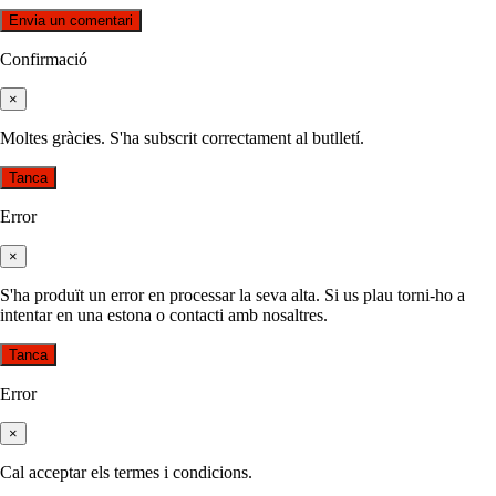
Confirmació
×
Moltes gràcies. S'ha subscrit correctament al butlletí.
Tanca
Error
×
S'ha produït un error en processar la seva alta. Si us plau torni-ho a
intentar en una estona o contacti amb nosaltres.
Tanca
Error
×
Cal acceptar els termes i condicions.