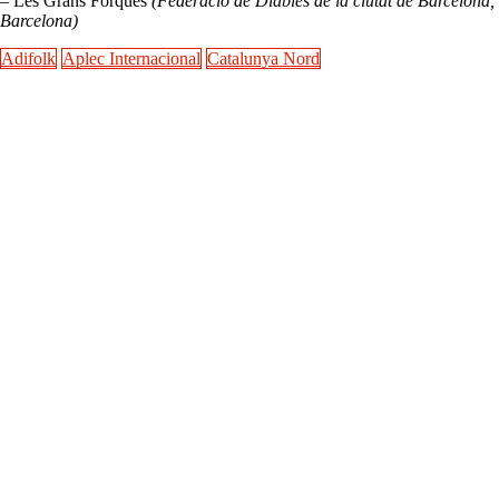
– Les Grans Forques
(Federació de Diables de la ciutat de Barcelona,
Barcelona)
Adifolk
Aplec Internacional
Catalunya Nord