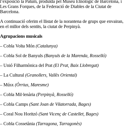
l’exposició la Patum, produïda pel Museu Etnològic de Barcelona, i
Les Grans Forques, de la Federació de Diables de la Ciutat de
Barcelona.
A continuació oferim el llistat de la norantena de grups que envairan,
en el millor dels sentits, la ciutat de Perpinyà.
Agrupacions musicals
– Cobla Volta Món
(Catalunya)
– Cobla Sol de Banyuls
(Banyuls de la Marenda, Rosselló)
– Unió Filharmònica del Prat
(El Prat, Baix Llobregat)
– La Cultural
(Granollers, Vallès Oriental)
– Músx
(Òrrius, Maresme)
– Cobla Mil·lenària
(Perpinyà, Rosselló)
– Cobla Camps
(Sant Joan de Vilatorrada, Bages)
– Coral Nou Horitzó
(Sant Vicenç de Castellet, Bages)
– Cobla Cossetània
(Tarragona, Tarragonès)