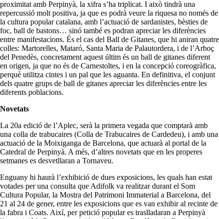
proximitat amb Perpinyà, la xifra s’ha triplicat. I això tindrà una
repercussió molt positiva, ja que es podrà veure la riquesa no només de
la cultura popular catalana, amb l’actuació de sardanistes, bèsties de
foc, ball de bastons… sinó també es podran apreciar les diferències
entre manifestacions. És el cas del Ball de Gitanes, que hi aniran quatre
colles: Martorelles, Mataró, Santa Maria de Palautordera, i de l’Arboç
del Penedès, concretament aquest últim és un ball de gitanes diferent
en origen, ja que no és de Carnestoltes, i en la concepció coreogràfica,
perquè utilitza cintes i un pal que les aguanta. En definitiva, el conjunt
dels quatre grups de ball de gitanes apreciar les diferències entre les
diferents poblacions.
Novetats
La 20a edició de l’Aplec, serà la primera vegada que comptarà amb
una colla de trabucaires (Colla de Trabucaires de Cardedeu), i amb una
actuació de la Moixiganga de Barcelona, que actuarà al portal de la
Catedral de Perpinyà. A més, d’altres novetats que en les properes
setmanes es desvetllaran a Tornaveu.
Enguany hi haurà l’exhibició de dues exposicions, les quals han estat
votades per una consulta que Adifolk va realitzar durant el Som
Cultura Popular, la Mostra del Patrimoni Immaterial a Barcelona, del
21 al 24 de gener, entre les exposicions que es van exhibir al recinte de
la fabra i Coats. Així, per petició popular es traslladaran a Perpinyà