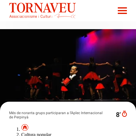
Més de noranta grups participaran a l’Aplec Internacional
8′
de Perpinyà
Cultura popular