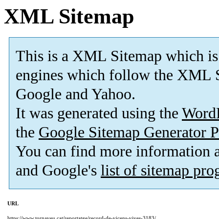
XML Sitemap
This is a XML Sitemap which is
engines which follow the XML S
Google and Yahoo.
It was generated using the
Word
the
Google Sitemap Generator P
You can find more information
and Google's
list of sitemap pr
URL
https://www.tornaveu.cat/reportatge/record-de-vicens-vives-3183/