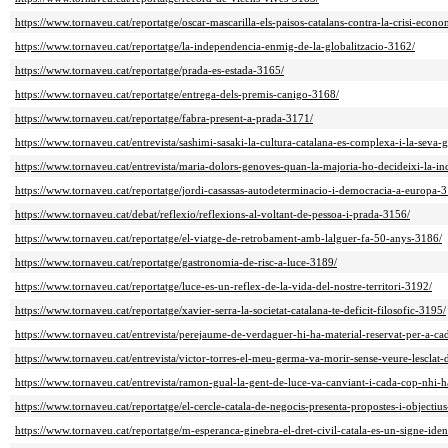
https://www.tornaveu.cat/reportatge/oscar-mascarilla-els-paisos-catalans-contra-la-crisi-econ
https://www.tornaveu.cat/reportatge/la-independencia-enmig-de-la-globalitzacio-3162/
https://www.tornaveu.cat/reportatge/prada-es-estada-3165/
https://www.tornaveu.cat/reportatge/entrega-dels-premis-canigo-3168/
https://www.tornaveu.cat/reportatge/fabra-present-a-prada-3171/
https://www.tornaveu.cat/entrevista/sashimi-sasaki-la-cultura-catalana-es-complexa-i-la-seva-
https://www.tornaveu.cat/entrevista/maria-dolors-genoves-quan-la-majoria-ho-decideixi-la-i
https://www.tornaveu.cat/reportatge/jordi-casassas-autodeterminacio-i-democracia-a-europa-
https://www.tornaveu.cat/debat/reflexio/reflexions-al-voltant-de-pessoa-i-prada-3156/
https://www.tornaveu.cat/reportatge/el-viatge-de-retrobament-amb-lalguer-fa-50-anys-3186/
https://www.tornaveu.cat/reportatge/gastronomia-de-risc-a-luce-3189/
https://www.tornaveu.cat/reportatge/luce-es-un-reflex-de-la-vida-del-nostre-territori-3192/
https://www.tornaveu.cat/reportatge/xavier-serra-la-societat-catalana-te-deficit-filosofic-3195/
https://www.tornaveu.cat/entrevista/perejaume-de-verdaguer-hi-ha-material-reservat-per-a-c
https://www.tornaveu.cat/entrevista/victor-torres-el-meu-germa-va-morir-sense-veure-lesclat
https://www.tornaveu.cat/entrevista/ramon-gual-la-gent-de-luce-va-canviant-i-cada-cop-nhi-
https://www.tornaveu.cat/reportatge/el-cercle-catala-de-negocis-presenta-propostes-i-objecti
https://www.tornaveu.cat/reportatge/m-esperanca-ginebra-el-dret-civil-catala-es-un-signe-iden