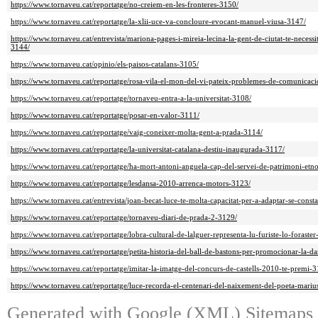
https://www.tornaveu.cat/reportatge/no-creiem-en-les-fronteres-3150/
https://www.tornaveu.cat/reportatge/la-xlii-uce-va-concloure-evocant-manuel-viusa-3147/
https://www.tornaveu.cat/entrevista/mariona-pages-i-mireia-lecina-la-gent-de-ciutat-te-necess
3144/
https://www.tornaveu.cat/opinio/els-paisos-catalans-3105/
https://www.tornaveu.cat/reportatge/rosa-vila-el-mon-del-vi-pateix-problemes-de-comunicac
https://www.tornaveu.cat/reportatge/tornaveu-entra-a-la-universitat-3108/
https://www.tornaveu.cat/reportatge/posar-en-valor-3111/
https://www.tornaveu.cat/reportatge/vaig-coneixer-molta-gent-a-prada-3114/
https://www.tornaveu.cat/reportatge/la-universitat-catalana-destiu-inaugurada-3117/
https://www.tornaveu.cat/reportatge/ha-mort-antoni-anguela-cap-del-servei-de-patrimoni-etno
https://www.tornaveu.cat/reportatge/lesdansa-2010-arrenca-motors-3123/
https://www.tornaveu.cat/entrevista/joan-becat-luce-te-molta-capacitat-per-a-adaptar-se-cons
https://www.tornaveu.cat/reportatge/tornaveu-diari-de-prada-2-3129/
https://www.tornaveu.cat/reportatge/lobra-cultural-de-lalguer-representa-lu-furiste-lo-foraste
https://www.tornaveu.cat/reportatge/petita-historia-del-ball-de-bastons-per-promocionar-la-da
https://www.tornaveu.cat/reportatge/imitar-la-imatge-del-concurs-de-castells-2010-te-premi-
https://www.tornaveu.cat/reportatge/luce-recorda-el-centenari-del-naixement-del-poeta-mariu
Generated with
Google (XML) Sitemaps G