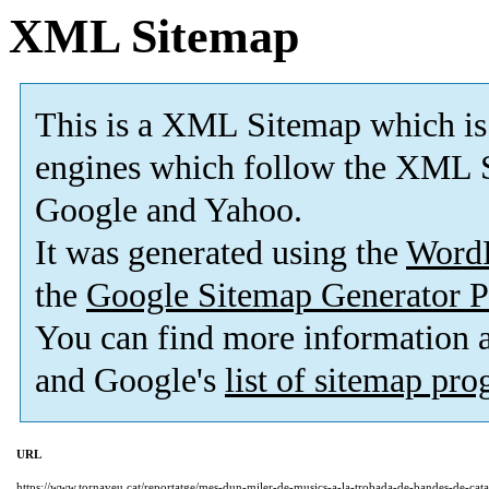
XML Sitemap
This is a XML Sitemap which is
engines which follow the XML S
Google and Yahoo.
It was generated using the
Word
the
Google Sitemap Generator P
You can find more information
and Google's
list of sitemap pr
URL
https://www.tornaveu.cat/reportatge/mes-dun-miler-de-musics-a-la-trobada-de-bandes-de-cat