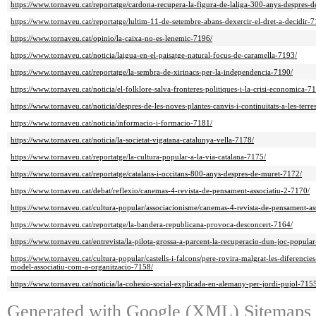
https://www.tornaveu.cat/reportatge/cardona-recupera-la-figura-de-laliga-300-anys-despres-d
https://www.tornaveu.cat/reportatge/lultim-11-de-setembre-abans-dexercir-el-dret-a-decidir-
https://www.tornaveu.cat/opinio/la-caixa-no-es-lenemic-7196/
https://www.tornaveu.cat/noticia/laigua-en-el-paisatge-natural-focus-de-caramella-7193/
https://www.tornaveu.cat/reportatge/la-sembra-de-xirinacs-per-la-independencia-7190/
https://www.tornaveu.cat/noticia/el-folklore-salva-fronteres-politiques-i-la-crisi-economica-7
https://www.tornaveu.cat/noticia/despres-de-les-noves-plantes-canvis-i-continuitats-a-les-terr
https://www.tornaveu.cat/noticia/informacio-i-formacio-7181/
https://www.tornaveu.cat/noticia/la-societat-vigatana-catalunya-vella-7178/
https://www.tornaveu.cat/reportatge/la-cultura-popular-a-la-via-catalana-7175/
https://www.tornaveu.cat/reportatge/catalans-i-occitans-800-anys-despres-de-muret-7172/
https://www.tornaveu.cat/debat/reflexio/canemas-4-revista-de-pensament-associatiu-2-7170/
https://www.tornaveu.cat/cultura-popular/associacionisme/canemas-4-revista-de-pensament-as
https://www.tornaveu.cat/reportatge/la-bandera-republicana-provoca-desconcert-7164/
https://www.tornaveu.cat/entrevista/la-pilota-grossa-a-parcent-la-recuperacio-dun-joc-popula
https://www.tornaveu.cat/cultura-popular/castells-i-falcons/pere-rovira-malgrat-les-diferencies
model-associatiu-com-a-organitzacio-7158/
https://www.tornaveu.cat/noticia/la-cohesio-social-explicada-en-alemany-per-jordi-pujol-715
Generated with
Google (XML) Sitemaps G