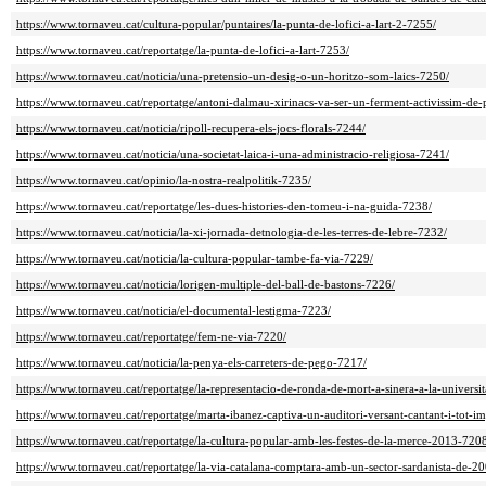
https://www.tornaveu.cat/cultura-popular/puntaires/la-punta-de-lofici-a-lart-2-7255/
https://www.tornaveu.cat/reportatge/la-punta-de-lofici-a-lart-7253/
https://www.tornaveu.cat/noticia/una-pretensio-un-desig-o-un-horitzo-som-laics-7250/
https://www.tornaveu.cat/reportatge/antoni-dalmau-xirinacs-va-ser-un-ferment-activissim-de
https://www.tornaveu.cat/noticia/ripoll-recupera-els-jocs-florals-7244/
https://www.tornaveu.cat/noticia/una-societat-laica-i-una-administracio-religiosa-7241/
https://www.tornaveu.cat/opinio/la-nostra-realpolitik-7235/
https://www.tornaveu.cat/reportatge/les-dues-histories-den-tomeu-i-na-guida-7238/
https://www.tornaveu.cat/noticia/la-xi-jornada-detnologia-de-les-terres-de-lebre-7232/
https://www.tornaveu.cat/noticia/la-cultura-popular-tambe-fa-via-7229/
https://www.tornaveu.cat/noticia/lorigen-multiple-del-ball-de-bastons-7226/
https://www.tornaveu.cat/noticia/el-documental-lestigma-7223/
https://www.tornaveu.cat/reportatge/fem-ne-via-7220/
https://www.tornaveu.cat/noticia/la-penya-els-carreters-de-pego-7217/
https://www.tornaveu.cat/reportatge/la-representacio-de-ronda-de-mort-a-sinera-a-la-universit
https://www.tornaveu.cat/reportatge/marta-ibanez-captiva-un-auditori-versant-cantant-i-tot-i
https://www.tornaveu.cat/reportatge/la-cultura-popular-amb-les-festes-de-la-merce-2013-720
https://www.tornaveu.cat/reportatge/la-via-catalana-comptara-amb-un-sector-sardanista-de-2