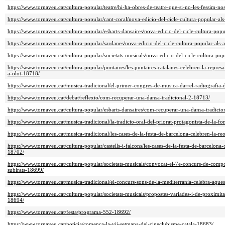
https://www.tornaveu.cat/cultura-popular/teatre/hi-ha-obres-de-teatre-que-si-no-les-fessim-no
https://www.tornaveu.cat/cultura-popular/cant-coral/nova-edicio-del-cicle-cultura-popular-al
https://www.tornaveu.cat/cultura-popular/esbarts-dansaires/nova-edicio-del-cicle-cultura-pop
https://www.tornaveu.cat/cultura-popular/sardanes/nova-edicio-del-cicle-cultura-popular-als
https://www.tornaveu.cat/cultura-popular/societats-musicals/nova-edicio-del-cicle-cultura-po
https://www.tornaveu.cat/cultura-popular/puntaires/les-puntaires-catalanes-celebren-la-represa
a-olot-18718/
https://www.tornaveu.cat/musica-tradicional/el-primer-congres-de-musica-darrel-radiografia-
https://www.tornaveu.cat/debat/reflexio/com-recuperar-una-dansa-tradicional-2-18713/
https://www.tornaveu.cat/cultura-popular/esbarts-dansaires/com-recuperar-una-dansa-tradici
https://www.tornaveu.cat/musica-tradicional/la-tradicio-oral-del-priorat-protagonista-de-la-f
https://www.tornaveu.cat/musica-tradicional/les-cases-de-la-festa-de-barcelona-celebren-la-r
https://www.tornaveu.cat/cultura-popular/castells-i-falcons/les-cases-de-la-festa-de-barcelona
18702/
https://www.tornaveu.cat/cultura-popular/societats-musicals/convocat-el-7e-concurs-de-comp
subirats-18699/
https://www.tornaveu.cat/musica-tradicional/el-concurs-sons-de-la-mediterrania-celebra-aquest
https://www.tornaveu.cat/cultura-popular/societats-musicals/propostes-variades-i-de-proximit
18694/
https://www.tornaveu.cat/festa/programa-552-18692/
https://www.tornaveu.cat/noticia/comenca-la-vii-setmana-del-cineclubisme-catala-18683/