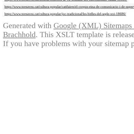
https://www.tornaveu.cat/cultura-popular/catifaires/el-corpus-eina-de-comunicacio-i-de-supe
https://www.tornaveu.cat/cultura-popular/joc-tradicional/les-bitlles-del-segle-xxi-18686/
Generated with
Google (XML) Sitemaps G
Brachhold
. This XSLT template is releas
If you have problems with your sitemap p