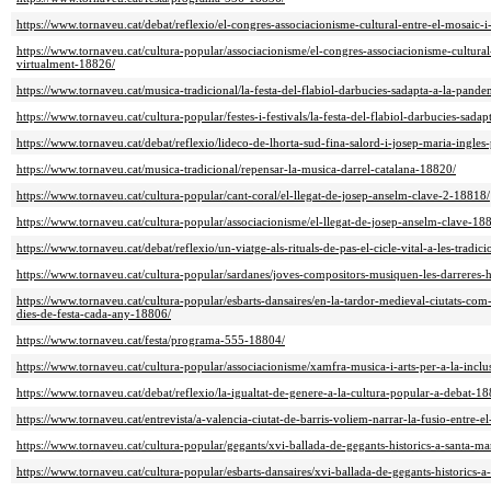
https://www.tornaveu.cat/debat/reflexio/el-congres-associacionisme-cultural-entre-el-mosaic-
https://www.tornaveu.cat/cultura-popular/associacionisme/el-congres-associacionisme-cultural-
virtualment-18826/
https://www.tornaveu.cat/musica-tradicional/la-festa-del-flabiol-darbucies-sadapta-a-la-pand
https://www.tornaveu.cat/cultura-popular/festes-i-festivals/la-festa-del-flabiol-darbucies-sad
https://www.tornaveu.cat/debat/reflexio/lideco-de-lhorta-sud-fina-salord-i-josep-maria-ingle
https://www.tornaveu.cat/musica-tradicional/repensar-la-musica-darrel-catalana-18820/
https://www.tornaveu.cat/cultura-popular/cant-coral/el-llegat-de-josep-anselm-clave-2-18818/
https://www.tornaveu.cat/cultura-popular/associacionisme/el-llegat-de-josep-anselm-clave-18
https://www.tornaveu.cat/debat/reflexio/un-viatge-als-rituals-de-pas-el-cicle-vital-a-les-tradic
https://www.tornaveu.cat/cultura-popular/sardanes/joves-compositors-musiquen-les-darreres
https://www.tornaveu.cat/cultura-popular/esbarts-dansaires/en-la-tardor-medieval-ciutats-com
dies-de-festa-cada-any-18806/
https://www.tornaveu.cat/festa/programa-555-18804/
https://www.tornaveu.cat/cultura-popular/associacionisme/xamfra-musica-i-arts-per-a-la-inclu
https://www.tornaveu.cat/debat/reflexio/la-igualtat-de-genere-a-la-cultura-popular-a-debat-1
https://www.tornaveu.cat/entrevista/a-valencia-ciutat-de-barris-voliem-narrar-la-fusio-entre-e
https://www.tornaveu.cat/cultura-popular/gegants/xvi-ballada-de-gegants-historics-a-santa-m
https://www.tornaveu.cat/cultura-popular/esbarts-dansaires/xvi-ballada-de-gegants-historics-