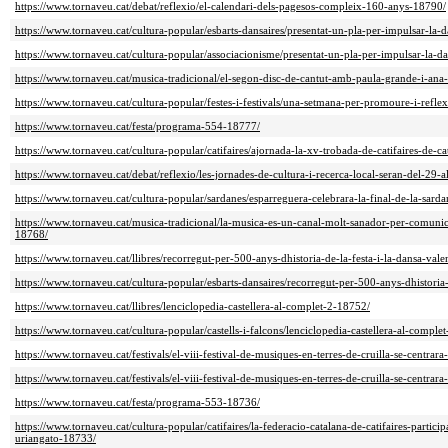
https://www.tornaveu.cat/debat/reflexio/el-calendari-dels-pagesos-compleix-160-anys-18790/
https://www.tornaveu.cat/cultura-popular/esbarts-dansaires/presentat-un-pla-per-impulsar-la-
https://www.tornaveu.cat/cultura-popular/associacionisme/presentat-un-pla-per-impulsar-la-d
https://www.tornaveu.cat/musica-tradicional/el-segon-disc-de-cantut-amb-paula-grande-i-ana
https://www.tornaveu.cat/cultura-popular/festes-i-festivals/una-setmana-per-promoure-i-refle
https://www.tornaveu.cat/festa/programa-554-18777/
https://www.tornaveu.cat/cultura-popular/catifaires/ajornada-la-xv-trobada-de-catifaires-de-
https://www.tornaveu.cat/debat/reflexio/les-jornades-de-cultura-i-recerca-local-seran-del-29
https://www.tornaveu.cat/cultura-popular/sardanes/esparreguera-celebrara-la-final-de-la-sa
https://www.tornaveu.cat/musica-tradicional/la-musica-es-un-canal-molt-sanador-per-comunica
18768/
https://www.tornaveu.cat/llibres/recorregut-per-500-anys-dhistoria-de-la-festa-i-la-dansa-val
https://www.tornaveu.cat/cultura-popular/esbarts-dansaires/recorregut-per-500-anys-dhistoria
https://www.tornaveu.cat/llibres/lenciclopedia-castellera-al-complet-2-18752/
https://www.tornaveu.cat/cultura-popular/castells-i-falcons/lenciclopedia-castellera-al-comple
https://www.tornaveu.cat/festivals/el-viii-festival-de-musiques-en-terres-de-cruilla-se-centrar
https://www.tornaveu.cat/festivals/el-viii-festival-de-musiques-en-terres-de-cruilla-se-centrar
https://www.tornaveu.cat/festa/programa-553-18736/
https://www.tornaveu.cat/cultura-popular/catifaires/la-federacio-catalana-de-catifaires-partici
uriangato-18733/