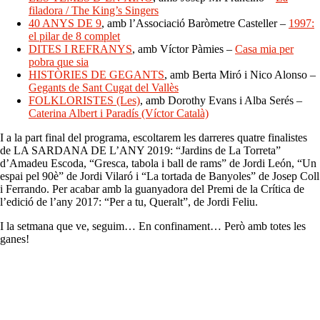
filadora / The King’s Singers
40 ANYS DE 9
, amb l’Associació Baròmetre Casteller –
1997:
el pilar de 8 complet
DITES I REFRANYS
, amb Víctor Pàmies –
Casa mia per
pobra que sia
HISTÒRIES DE GEGANTS
, amb Berta Miró i Nico Alonso –
Gegants de Sant Cugat del Vallès
FOLKLORISTES (Les)
, amb Dorothy Evans i Alba Serés –
Caterina Albert i Paradís (Víctor Català)
I a la part final del programa, escoltarem les darreres quatre finalistes
de LA SARDANA DE L’ANY 2019: “Jardins de La Torreta”
d’Amadeu Escoda, “Gresca, tabola i ball de rams” de Jordi León, “Un
espai pel 90è” de Jordi Vilaró i “La tortada de Banyoles” de Josep Coll
i Ferrando. Per acabar amb la guanyadora del Premi de la Crítica de
l’edició de l’any 2017: “Per a tu, Queralt”, de Jordi Feliu.
I la setmana que ve, seguim… En confinament… Però amb totes les
ganes!