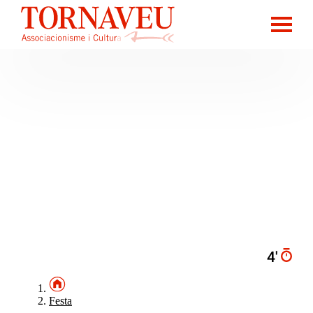
4′
Festa