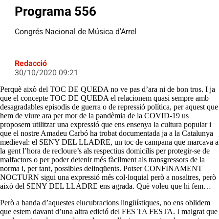
Programa 556
Congrés Nacional de Música d'Arrel
Redacció
30/10/2020 09:21
Perquè això del TOC DE QUEDA no ve pas d’ara ni de bon tros. I ja
que el concepte TOC DE QUEDA el relacionem quasi sempre amb
desagradables episodis de guerra o de repressió política, per aquest que
hem de viure ara per mor de la pandèmia de la COVID-19 us
proposem utilitzar una expressió que ens ensenya la cultura popular i
que el nostre Amadeu Carbó ha trobat documentada ja a la Catalunya
medieval: el SENY DEL LLADRE, un toc de campana que marcava a
la gent l’hora de recloure’s als respectius domicilis per protegir-se de
malfactors o per poder detenir més fàcilment als transgressors de la
norma i, per tant, possibles delinqüents. Potser CONFINAMENT
NOCTURN sigui una expressió més col·loquial però a nosaltres, però
això del SENY DEL LLADRE ens agrada. Què voleu que hi fem…
Però a banda d’aquestes elucubracions lingüístiques, no ens oblidem
que estem davant d’una altra edició del FES TA FESTA. I malgrat que