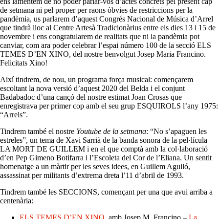
ens lamentem de no poder parlar-vos d’actes concrets pel present cap
de setmana ni pel proper per raons òbvies de restriccions per la
pandèmia, us parlarem d’aquest Congrés Nacional de Música d’Arrel
que tindrà lloc al Centre Artesà Tradicionàrius entre els dies 13 i 15 de
novembre i ens congratularem de realitats que ni la pandèmia pot
canviar, com ara poder celebrar l’espai número 100 de la secció ELS
TEMES D’EN XINO, del nostre benvolgut Josep Maria Francino.
Felicitats Xino!
Així tindrem, de nou, un programa força musical: començarem
escoltant la nova versió d’aquest 2020 del Belda i el conjunt
Badabadoc d’una cançó del nostre estimat Joan Crosas que
enregistrava per primer cop amb el seu grup ESQUIROLS l’any 1975:
“Arrels”.
Tindrem també el nostre
Youtube de la setmana
: “No s’apaguen les
estreles”, un tema de Xavi Sarrià de la banda sonora de la pel·lícula
LA MORT DE GUILLEM i en el que comptà amb la col·laboració
d’en Pep Gimeno Botifarra i l’Escoleta del Cor de l’Eliana. Un sentit
homenatge a un màrtir per les seves idees, en Guillem Agulló,
assassinat per militants d’extrema dreta l’11 d’abril de 1993.
Tindrem també les SECCIONS, començant per una que avui arriba a
centenària:
ELS TEMES D’EN XINO
, amb Josep M. Francino –
La