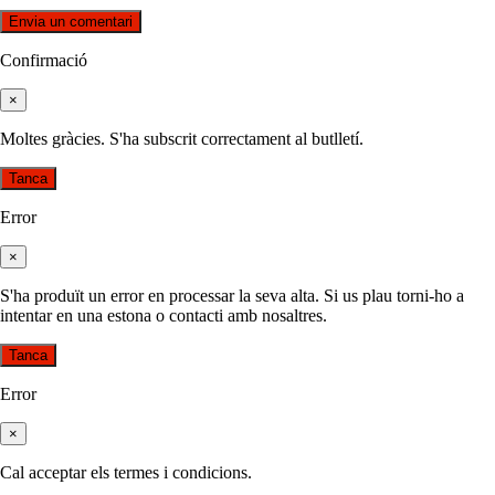
Confirmació
×
Moltes gràcies. S'ha subscrit correctament al butlletí.
Tanca
Error
×
S'ha produït un error en processar la seva alta. Si us plau torni-ho a
intentar en una estona o contacti amb nosaltres.
Tanca
Error
×
Cal acceptar els termes i condicions.