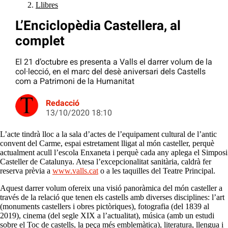
Llibres
L’Enciclopèdia Castellera, al
complet
El 21 d’octubre es presenta a Valls el darrer volum de la
col·lecció, en el marc del desè aniversari dels Castells
com a Patrimoni de la Humanitat
Redacció
13/10/2020 18:10
L’acte tindrà lloc a la sala d’actes de l’equipament cultural de l’antic
convent del Carme, espai estretament lligat al món casteller, perquè
actualment acull l’escola Enxaneta i perquè cada any aplega el Simposi
Casteller de Catalunya. Atesa l’excepcionalitat sanitària, caldrà fer
reserva prèvia a
www.valls.cat
o a les taquilles del Teatre Principal.
Aquest darrer volum ofereix una visió panoràmica del món casteller a
través de la relació que tenen els castells amb diverses disciplines: l’art
(monuments castellers i obres pictòriques), fotografia (del 1839 al
2019), cinema (del segle XIX a l’actualitat), música (amb un estudi
sobre el Toc de castells, la peça més emblemàtica), literatura, llengua i