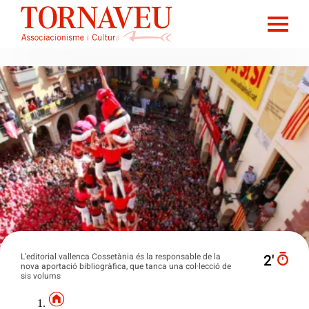
L’editorial vallenca Cossetània és la responsable de la
2′
nova aportació bibliogràfica, que tanca una col·lecció de
sis volums