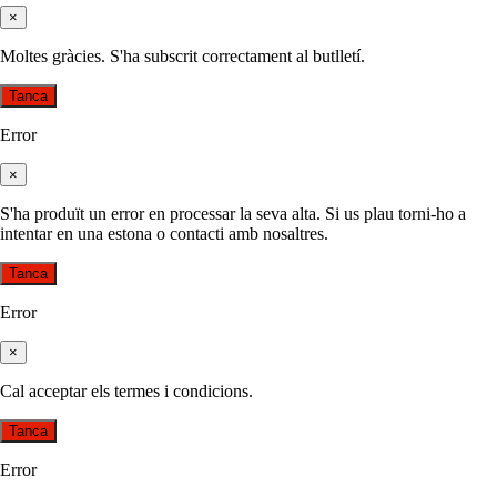
×
Moltes gràcies. S'ha subscrit correctament al butlletí.
Tanca
Error
×
S'ha produït un error en processar la seva alta. Si us plau torni-ho a
intentar en una estona o contacti amb nosaltres.
Tanca
Error
×
Cal acceptar els termes i condicions.
Tanca
Error