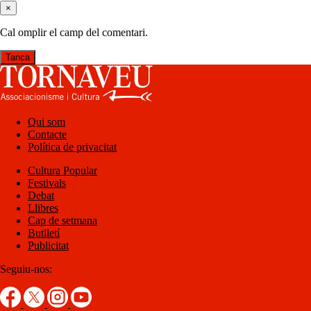
×
Cal omplir el camp del comentari.
Tanca
Qui som
Contacte
Política de privacitat
Cultura Popular
Festivals
Debat
Llibres
Cap de setmana
Butlletí
Publicitat
Seguiu-nos: