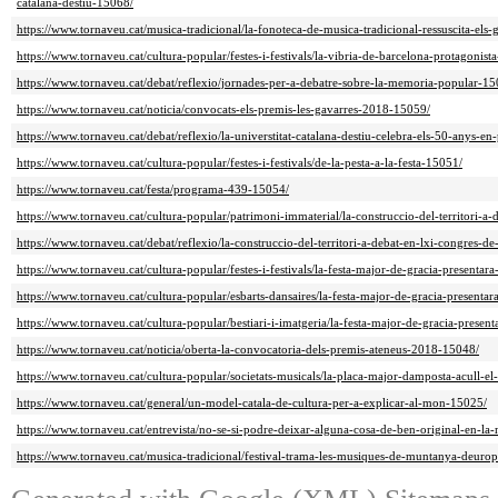
catalana-destiu-15068/
https://www.tornaveu.cat/musica-tradicional/la-fonoteca-de-musica-tradicional-ressuscita-els-
https://www.tornaveu.cat/cultura-popular/festes-i-festivals/la-vibria-de-barcelona-protagonist
https://www.tornaveu.cat/debat/reflexio/jornades-per-a-debatre-sobre-la-memoria-popular-15
https://www.tornaveu.cat/noticia/convocats-els-premis-les-gavarres-2018-15059/
https://www.tornaveu.cat/debat/reflexio/la-universtitat-catalana-destiu-celebra-els-50-anys-e
https://www.tornaveu.cat/cultura-popular/festes-i-festivals/de-la-pesta-a-la-festa-15051/
https://www.tornaveu.cat/festa/programa-439-15054/
https://www.tornaveu.cat/cultura-popular/patrimoni-immaterial/la-construccio-del-territori-a
https://www.tornaveu.cat/debat/reflexio/la-construccio-del-territori-a-debat-en-lxi-congres-d
https://www.tornaveu.cat/cultura-popular/festes-i-festivals/la-festa-major-de-gracia-presentara
https://www.tornaveu.cat/cultura-popular/esbarts-dansaires/la-festa-major-de-gracia-presentara
https://www.tornaveu.cat/cultura-popular/bestiari-i-imatgeria/la-festa-major-de-gracia-presenta
https://www.tornaveu.cat/noticia/oberta-la-convocatoria-dels-premis-ateneus-2018-15048/
https://www.tornaveu.cat/cultura-popular/societats-musicals/la-placa-major-damposta-acull-el-c
https://www.tornaveu.cat/general/un-model-catala-de-cultura-per-a-explicar-al-mon-15025/
https://www.tornaveu.cat/entrevista/no-se-si-podre-deixar-alguna-cosa-de-ben-original-en-l
https://www.tornaveu.cat/musica-tradicional/festival-trama-les-musiques-de-muntanya-deuro