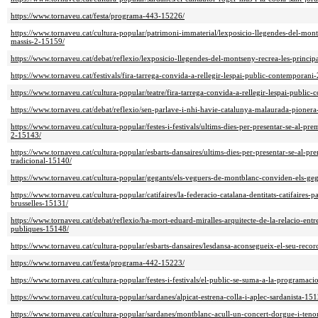
https://www.tornaveu.cat/festa/programa-443-15226/
https://www.tornaveu.cat/cultura-popular/patrimoni-immaterial/lexposicio-llegendes-del-mont
massis-2-15159/
https://www.tornaveu.cat/debat/reflexio/lexposicio-llegendes-del-montseny-recrea-les-princip
https://www.tornaveu.cat/festivals/fira-tarrega-convida-a-rellegir-lespai-public-contemporani
https://www.tornaveu.cat/cultura-popular/teatre/fira-tarrega-convida-a-rellegir-lespai-publi
https://www.tornaveu.cat/debat/reflexio/sen-parlave-i-nhi-havie-catalunya-malaurada-pioner
https://www.tornaveu.cat/cultura-popular/festes-i-festivals/ultims-dies-per-presentar-se-al-pr
2-15143/
https://www.tornaveu.cat/cultura-popular/esbarts-dansaires/ultims-dies-per-presentar-se-al-pr
tradicional-15140/
https://www.tornaveu.cat/cultura-popular/gegants/els-veguers-de-montblanc-conviden-els-geg
https://www.tornaveu.cat/cultura-popular/catifaires/la-federacio-catalana-dentitats-catifaires-pa
brusselles-15131/
https://www.tornaveu.cat/debat/reflexio/ha-mort-eduard-miralles-arquitecte-de-la-relacio-entre-
publiques-15148/
https://www.tornaveu.cat/cultura-popular/esbarts-dansaires/lesdansa-aconsegueix-el-seu-reco
https://www.tornaveu.cat/festa/programa-442-15223/
https://www.tornaveu.cat/cultura-popular/festes-i-festivals/el-public-se-suma-a-la-programaci
https://www.tornaveu.cat/cultura-popular/sardanes/alpicat-estrena-colla-i-aplec-sardanista-15
https://www.tornaveu.cat/cultura-popular/sardanes/montblanc-acull-un-concert-dorgue-i-ten