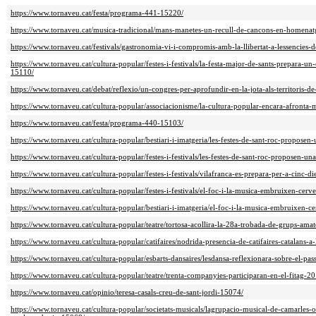
https://www.tornaveu.cat/festa/programa-441-15220/
https://www.tornaveu.cat/musica-tradicional/mans-manetes-un-recull-de-cancons-en-homenat
https://www.tornaveu.cat/festivals/gastronomia-vi-i-compromis-amb-la-llibertat-a-lessencies
https://www.tornaveu.cat/cultura-popular/festes-i-festivals/la-festa-major-de-sants-prepara-u
15110/
https://www.tornaveu.cat/debat/reflexio/un-congres-per-aprofundir-en-la-jota-als-territoris-d
https://www.tornaveu.cat/cultura-popular/associacionisme/la-cultura-popular-encara-afronta-
https://www.tornaveu.cat/festa/programa-440-15103/
https://www.tornaveu.cat/cultura-popular/bestiari-i-imatgeria/les-festes-de-sant-roc-proposen
https://www.tornaveu.cat/cultura-popular/festes-i-festivals/les-festes-de-sant-roc-proposen-u
https://www.tornaveu.cat/cultura-popular/festes-i-festivals/vilafranca-es-prepara-per-a-cinc-d
https://www.tornaveu.cat/cultura-popular/festes-i-festivals/el-foc-i-la-musica-embruixen-cer
https://www.tornaveu.cat/cultura-popular/bestiari-i-imatgeria/el-foc-i-la-musica-embruixen-
https://www.tornaveu.cat/cultura-popular/teatre/tortosa-acollira-la-28a-trobada-de-grups-ama
https://www.tornaveu.cat/cultura-popular/catifaires/nodrida-presencia-de-catifaires-catalans-a
https://www.tornaveu.cat/cultura-popular/esbarts-dansaires/lesdansa-reflexionara-sobre-el-pass
https://www.tornaveu.cat/cultura-popular/teatre/trenta-companyies-participaran-en-el-fitag-
https://www.tornaveu.cat/opinio/teresa-casals-creu-de-sant-jordi-15074/
https://www.tornaveu.cat/cultura-popular/societats-musicals/lagrupacio-musical-de-camarles-of