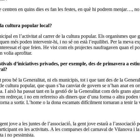
se centren en quins dies es fan les festes, en què hi podrem menjar…, no es
la cultura popular local?
nicipal en l’activitat al carrer de la cultura popular. Els organismes que
iquen més poden intervenir-hi, i no sé on està l’equilibri. Per la meva ex
a interessat el que feien. He vist com els projectes naufragaven quan el pol
n volia aprofitar.
tivals d’iniciatives privades, per exemple, des de primavera a estiu 
ral?
t prou bé la Generalitat, ni els municipis, tot i que tant des de la Gene
als de cultura popular, que quan s’ha canviat de govern se n’han anat en o
sa. I això ha passat tant en la gestió de la Generalitat com dels grans aju
 redreçar, i no em refereixo als diners que d’una forma o altra poden tor
 torna a sortir. L’home o la dona escamats difícilment tornaran a tenir la 
nt jove a les juntes de l’associació, la gent jove estarà a l’associació p
articipant en les activitats. A les comparses del carnaval de Vilanova i la
a i no pessimista.