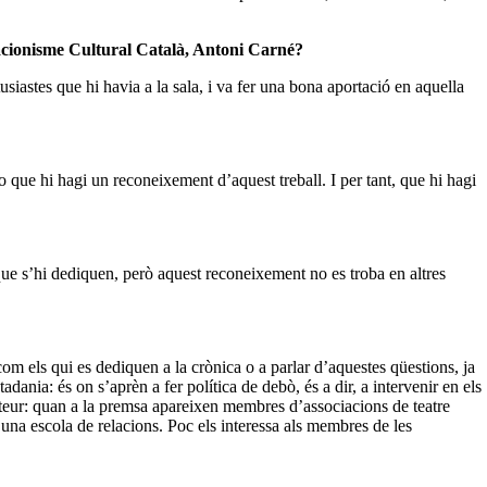
ciacionisme Cultural Català, Antoni Carné?
usiastes que hi havia a la sala, i va fer una bona aportació en aquella
o que hi hagi un reconeixement d’aquest treball. I per tant, que hi hagi
 que s’hi dediquen, però aquest reconeixement no es troba en altres
om els qui es dediquen a la crònica o a parlar d’aquestes qüestions, ja
ania: és on s’aprèn a fer política de debò, és a dir, a intervenir en els
mateur: quan a la premsa apareixen membres d’associacions de teatre
 una escola de relacions. Poc els interessa als membres de les