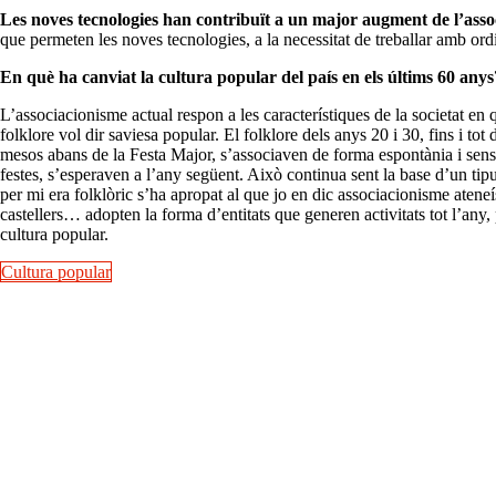
Les noves tecnologies han contribuït a un major augment de l’ass
que permeten les noves tecnologies, a la necessitat de treballar amb ord
En què ha canviat la cultura popular del país en els últims 60 anys
L’associacionisme actual respon a les característiques de la societat e
folklore vol dir saviesa popular. El folklore dels anys 20 i 30, fins i to
mesos abans de la Festa Major, s’associaven de forma espontània i sense
festes, s’esperaven a l’any següent. Això continua sent la base d’un ti
per mi era folklòric s’ha apropat al que jo en dic associacionisme ateneísti
castellers… adopten la forma d’entitats que generen activitats tot l’any,
cultura popular.
Cultura popular