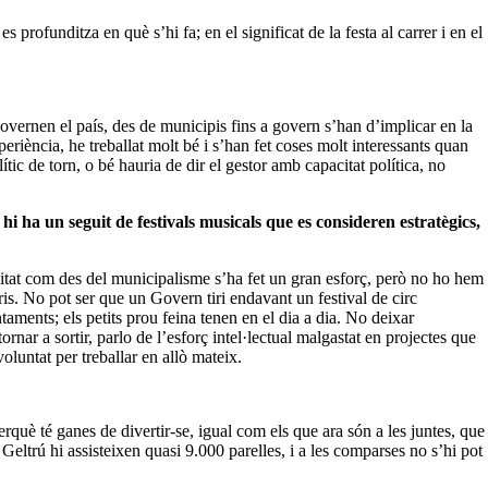
 profunditza en què s’hi fa; en el significat de la festa al carrer i en el
 governen el país, des de municipis fins a govern s’han d’implicar en la
periència, he treballat molt bé i s’han fet coses molt interessants quan
ític de torn, o bé hauria de dir el gestor amb capacitat política, no
hi ha un seguit de festivals musicals que es consideren estratègics,
ralitat com des del municipalisme s’ha fet un gran esforç, però no ho hem
rris. No pot ser que un Govern tiri endavant un festival de circ
ntaments; els petits prou feina tenen en el dia a dia. No deixar
nar a sortir, parlo de l’esforç intel·lectual malgastat en projectes que
voluntat per treballar en allò mateix.
erquè té ganes de divertir-se, igual com els que ara són a les juntes, que
 Geltrú hi assisteixen quasi 9.000 parelles, i a les comparses no s’hi pot