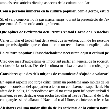
amb els seus articles divulga aspectes de la cultura popular.
Com a persona immersa en la cultura popular, com a gestor, estudi
Sí, el vaig coneixer no fa pas massa temps, durant la presentació de l’ex
presentació. El recordo amb agraïment.
Què opines de l’existència dels Premis Antoni Carné de l’Associac
Cal estimular el treball tant de la gent que investiga, com de les person
uns premis significa que es duu a terme un reconeixement explícit, i ai
La cultura popular i l’associacionisme necessiten aquest estímul p
Crec que més d’autoestima és important parlar en general de la societat.
sectors de la societat. Des de la cultura mateixa encara hi ha molts preju
Consideres que des dels mitjans de comunicació s’ajuda a valorar 
En aquest aspecte sóc força crític, tenim un problema amb moltes de les 
que no coneixen del que parlen o tenen un coneixement superficial. No li
afers de la polis, i el periodisme actual no capta prou bé aquest treba
amateur, és per destacar quin podrà treballar al Teatre Nacional de Catal
companyies si treballaran al Nacional o al Lliure, els interessen les rel
Aleshores cal una major difusió de les activitats de la cultura popu