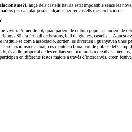
ociacionisme?
L’auge dels castells hauria estat impossible sense les noves
inadors per calcular pesos i alçades per fer castells més ambiciosos.
?
n què vivim. Primer de tot, quan parlem de cultura popular hauríem de re
t dels anys 60 era fer ball de bastons, ball de gitanes, castells… Aquest 
 instituir-se com a associació, sortien, es divertien i guanyaven unes 
pus associacionisme actual, i es manté en bona part de pobles del Camp 
c, és a dir, proper al de les entitats socioculturals recreatives, ateneus, 
 participen en diferents festes majors a través d’intercanvis, creen festi