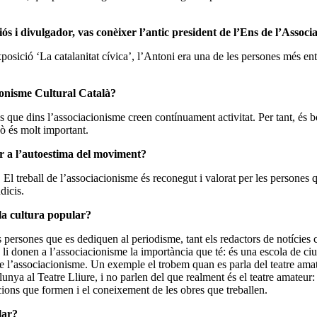
ós i divulgador, vas conèixer l’antic president de l’Ens de l’Asso
posició ‘La catalanitat cívica’, l’Antoni era una de les persones més ent
ionisme Cultural Català?
es que dins l’associacionisme creen contínuament activitat. Per tant, és b
xò és molt important.
er a l’autoestima del moviment?
 El treball de l’associacionisme és reconegut i valorat per les persones
dicis.
la cultura popular?
persones que es dediquen al periodisme, tant els redactors de notícies c
 donen a l’associacionisme la importància que té: és una escola de ciutad
ll de l’associacionisme. Un exemple el trobem quan es parla del teatre a
unya al Teatre Lliure, i no parlen del que realment és el teatre amateur:
acions que formen i el coneixement de les obres que treballen.
lar?