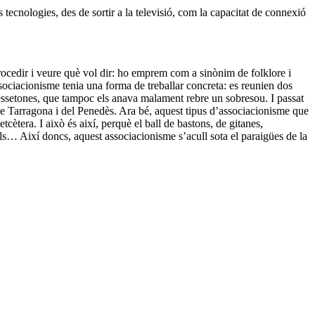
 tecnologies, des de sortir a la televisió, com la capacitat de connexió
trocedir i veure què vol dir: ho emprem com a sinònim de folklore i
associacionisme tenia una forma de treballar concreta: es reunien dos
pessetones, que tampoc els anava malament rebre un sobresou. I passat
de Tarragona i del Penedès. Ara bé, aquest tipus d’associacionisme que
etcètera. I això és així, perquè el ball de bastons, de gitanes,
vals… Així doncs, aquest associacionisme s’acull sota el paraigües de la