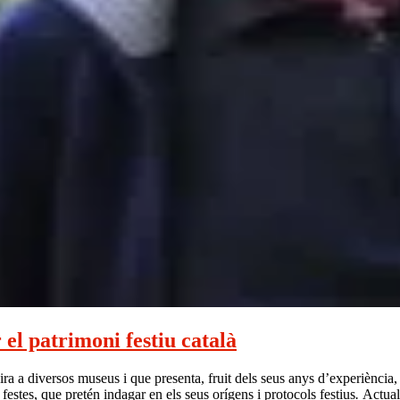
 el patrimoni festiu català
a a diversos museus i que presenta, fruit dels seus anys d’experiència, un
s festes, que pretén indagar en els seus orígens i protocols festius
.
Actual