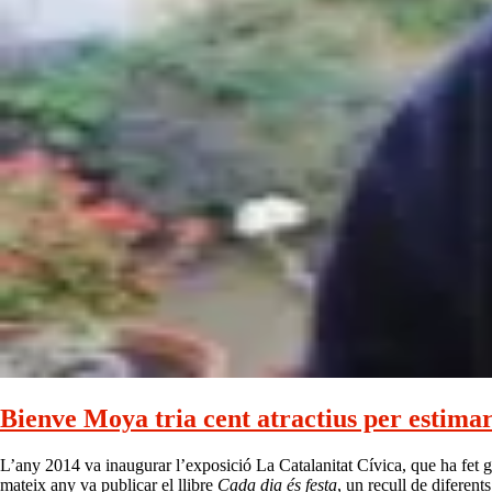
Bienve Moya tria cent atractius per estimar
L’any 2014 va inaugurar l’exposició La Catalanitat Cívica, que ha fet gir
mateix any va publicar el llibre
Cada dia és festa
, un recull de diferent