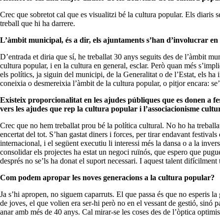
Crec que sobretot cal que es visualitzi bé la cultura popular. Els diaris 
treball que hi ha darrere.
L’àmbit municipal, és a dir, els ajuntaments s’han d’involucrar en 
D’entrada et diria que sí, he treballat 30 anys seguits des de l’àmbit mu
cultura popular, i en la cultura en general, esclar. Però quan més s’impl
els polítics, ja siguin del municipi, de la Generalitat o de l’Estat, els h
coneixia o desmereixia l’àmbit de la cultura popular, o pitjor encara: se’
Existeix proporcionalitat en les ajudes públiques que es donen a fes
vers les ajudes que rep la cultura popular i l’associacionisme cultu
Crec que no hem treballat prou bé la política cultural. No ho ha treballa
encertat del tot. S’han gastat diners i forces, per tirar endavant festiv
internacional, i el següent executiu li interessi més la dansa o a la inver
consolidar els projectes ha estat un negoci ruïnós, que espero que puguem
després no se’ls ha donat el suport necessari. I aquest talent difícilment
Com podem apropar les noves generacions a la cultura popular?
Ja s’hi apropen, no siguem caparruts. El que passa és que no esperis la ge
de joves, el que volien era ser-hi però no en el vessant de gestió, sinó p
anar amb més de 40 anys. Cal mirar-se les coses des de l’òptica optimist