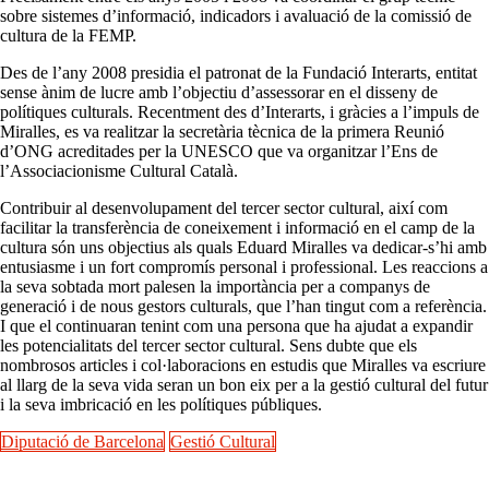
sobre sistemes d’informació, indicadors i avaluació de la comissió de
cultura de la FEMP.
Des de l’any 2008 presidia el patronat de la Fundació Interarts, entitat
sense ànim de lucre amb l’objectiu d’assessorar en el disseny de
polítiques culturals. Recentment des d’Interarts, i gràcies a l’impuls de
Miralles, es va realitzar la secretària tècnica de la primera Reunió
d’ONG acreditades per la UNESCO que va organitzar l’Ens de
l’Associacionisme Cultural Català.
Contribuir al desenvolupament del tercer sector cultural, així com
facilitar la transferència de coneixement i informació en el camp de la
cultura són uns objectius als quals Eduard Miralles va dedicar-s’hi amb
entusiasme i un fort compromís personal i professional. Les reaccions a
la seva sobtada mort palesen la importància per a companys de
generació i de nous gestors culturals, que l’han tingut com a referència.
I que el continuaran tenint com una persona que ha ajudat a expandir
les potencialitats del tercer sector cultural. Sens dubte que els
nombrosos articles i col·laboracions en estudis que Miralles va escriure
al llarg de la seva vida seran un bon eix per a la gestió cultural del futur
i la seva imbricació en les polítiques públiques.
Diputació de Barcelona
Gestió Cultural