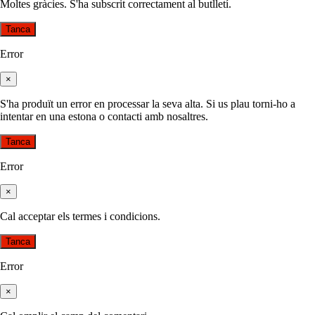
Moltes gràcies. S'ha subscrit correctament al butlletí.
Tanca
Error
×
S'ha produït un error en processar la seva alta. Si us plau torni-ho a
intentar en una estona o contacti amb nosaltres.
Tanca
Error
×
Cal acceptar els termes i condicions.
Tanca
Error
×