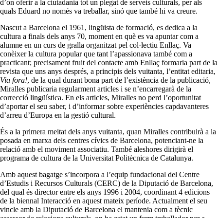
d’on oferir a la ciutadania tot un plegat de serveis culturals, per als
quals Eduard no només va treballar, sinó que també hi va creure.
Nascut a Barcelona el 1961, lingüista de formació, es dedica a la
cultura a finals dels anys 70, moment en què es va apuntar com a
alumne en un curs de gralla organitzat pel col·lectiu Enllaç. Va
conèixer la cultura popular que tant l’apassionava també com a
practicant; precisament fruit del contacte amb Enllaç formaria part de la
revista que uns anys després, a principis dels vuitanta, l’entitat editaria,
Via fora!
, de la qual durant bona part de l’existència de la publicació,
Miralles publicaria regularment articles i se n’encarregarà de la
correcció lingüística. En els articles, Miralles no perd l’oportunitat
d’aportar el seu saber, i d’informar sobre experiències capdavanteres
d’arreu d’Europa en la gestió cultural.
És a la primera meitat dels anys vuitanta, quan Miralles contribuirà a la
posada en marxa dels centres cívics de Barcelona, potenciant-ne la
relació amb el moviment associatiu. També aleshores dirigirà el
programa de cultura de la Universitat Politècnica de Catalunya.
Amb aquest bagatge s’incorpora a l’equip fundacional del Centre
d’Estudis i Recursos Culturals (CERC) de la Diputació de Barcelona,
del qual és director entre els anys 1996 i 2004, coordinant 4 edicions
de la biennal Interacció en aquest mateix període. Actualment el seu
vincle amb la Diputació de Barcelona el mantenia com a tècnic