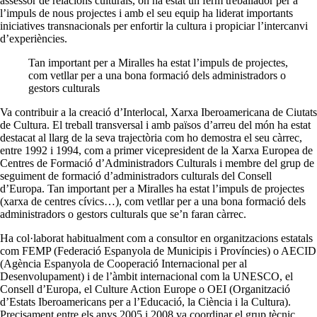
assessor de relacions culturals, on ha estat un ferm treballador per a
l’impuls de nous projectes i amb el seu equip ha liderat importants
iniciatives transnacionals per enfortir la cultura i propiciar l’intercanvi
d’experiències.
Tan important per a Miralles ha estat l’impuls de projectes,
com vetllar per a una bona formació dels administradors o
gestors culturals
Va contribuir a la creació d’Interlocal, Xarxa Iberoamericana de Ciutats
de Cultura. El treball transversal i amb països d’arreu del món ha estat
destacat al llarg de la seva trajectòria com ho demostra el seu càrrec,
entre 1992 i 1994, com a primer vicepresident de la Xarxa Europea de
Centres de Formació d’Administradors Culturals i membre del grup de
seguiment de formació d’administradors culturals del Consell
d’Europa. Tan important per a Miralles ha estat l’impuls de projectes
(xarxa de centres cívics…), com vetllar per a una bona formació dels
administradors o gestors culturals que se’n faran càrrec.
Ha col·laborat habitualment com a consultor en organitzacions estatals
com FEMP (Federació Espanyola de Municipis i Províncies) o AECID
(Agència Espanyola de Cooperació Internacional per al
Desenvolupament) i de l’àmbit internacional com la UNESCO, el
Consell d’Europa, el Culture Action Europe o OEI (Organització
d’Estats Iberoamericans per a l’Educació, la Ciència i la Cultura).
Precisament entre els anys 2005 i 2008 va coordinar el grup tècnic