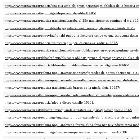
https://www.tornaveu.cat/noticia/una-cita-amb-els-grans-personatges-oblidats-de-la-historia-c
https://www.tornaveu.cat/reportatge/el-quiosc-del-poble-10685/
https://www.tornaveu.cat/musica-tradicional/sacaba-el-29e-tradicionarius-continua-el-c-a-t-1
https://www.tornaveu.cat/reportatge/els-gegants-centenaris-seran-patrimoni-cultural-10679/
https://www.tornaveu.cat/entrevista/ronald-puppo-la-literatura-tambe-es-una-estructura-desta
https://www.tornaveu.cat/noticia/un-recorregut-per-les-eines-i-els-oficis-10673/
https://www.tornaveu.cat/musica-tradicional/els-cants-oblidats-prenen-el-protagonisme-en-els
https://www.tornaveu.cat/debat/reflexio/els-cants-oblidats-prenen-el-protagonisme-en-els-dial
https://www.tornaveu.cat/noticia/el-bon-humor-i-la-cultura-envaeixen-figueres-10665/
https://www.tornaveu.cat/cultura-popular/associacionisme/jornades-de-portes-obertes-pel-dia
https://www.tornaveu.cat/cultura-popular/sardanes/mollerussa-arrenca-com-a-capital-de-la-s
https://www.tornaveu.cat/musica-tradicional/als-bracos-de-la-nimfa-aloja-10657/
https://www.tornaveu.cat/cultura-popular/esbarts-dansaires/la-historia-dels-paisos-catalans-re
https://www.tornaveu.cat/noticia/adeu-a-discos-castello-10651/
https://www.tornaveu.cat/debat/reflexio/quan-la-literatura-i-el-paisatge-dialoguen-10648/
https://www.tornaveu.cat/reportatge/enganxat-un-bon-exemple-de-formacio-per-als-sardanist
https://www.tornaveu.cat/cultura-popular/festes-i-festivals/una-festa-per-reivindicar-santa-m
https://www.tornaveu.cat/reportatge/un-pas-nou-per-esdevenir-un-pais-millor-10639/