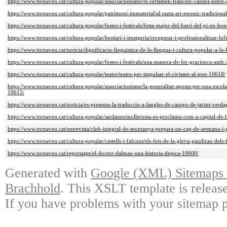
https://www.tornaveu.cat/cultura-popular/associacionisme/el-certamen-francesc-candel-sobre-a
https://www.tornaveu.cat/cultura-popular/patrimoni-immaterial/al-razta-art-escenic-tradicio
https://www.tornaveu.cat/cultura-popular/festes-i-festivals/festa-major-del-barri-del-pi-en-ho
https://www.tornaveu.cat/cultura-popular/bestiari-i-imatgeria/recuperar-i-professionalitzar-lof
https://www.tornaveu.cat/noticia/dignificacio-linguistica-de-la-llengua-i-cultura-popular-a-l
https://www.tornaveu.cat/cultura-popular/festes-i-festivals/una-manera-de-fer-gracienca-am
https://www.tornaveu.cat/cultura-popular/teatre/teatre-per-impulsar-el-civisme-al-tren-10618/
https://www.tornaveu.cat/cultura-popular/associacionisme/la-generalitat-aposta-per-una-escol
10615/
https://www.tornaveu.cat/noticia/es-presenta-la-traduccio-a-langles-de-canigo-de-jacint-verd
https://www.tornaveu.cat/cultura-popular/sardanes/mollerussa-es-proclama-com-a-capital-de-
https://www.tornaveu.cat/entrevista/club-integral-de-muntanya-prepara-un-cap-de-setmana-i-
https://www.tornaveu.cat/cultura-popular/castells-i-falcons/els-fets-de-la-gleva-gaudiran-del
https://www.tornaveu.cat/reportatge/el-doctor-dalmau-una-historia-depica-10600/
Generated with
Google (XML) Sitemaps G
Brachhold
. This XSLT template is releas
If you have problems with your sitemap p