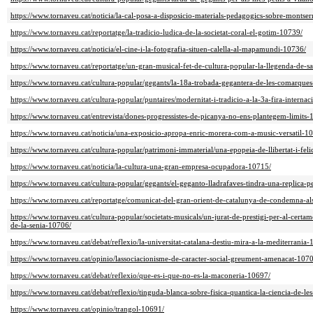
https://www.tornaveu.cat/noticia/la-cal-posa-a-disposicio-materials-pedagogics-sobre-montser
https://www.tornaveu.cat/reportatge/la-tradicio-ludica-de-la-societat-coral-el-gotim-10739/
https://www.tornaveu.cat/noticia/el-cine-i-la-fotografia-situen-calella-al-mapamundi-10736/
https://www.tornaveu.cat/reportatge/un-gran-musical-fet-de-cultura-popular-la-llegenda-de-s
https://www.tornaveu.cat/cultura-popular/gegants/la-18a-trobada-gegantera-de-les-comarque
https://www.tornaveu.cat/cultura-popular/puntaires/modernitat-i-tradicio-a-la-3a-fira-intern
https://www.tornaveu.cat/entrevista/dones-progressistes-de-picanya-no-ens-plantegem-limits-
https://www.tornaveu.cat/noticia/una-exposicio-apropa-enric-morera-com-a-music-versatil-1
https://www.tornaveu.cat/cultura-popular/patrimoni-immaterial/una-epopeia-de-llibertat-i-feli
https://www.tornaveu.cat/noticia/la-cultura-una-gran-empresa-ocupadora-10715/
https://www.tornaveu.cat/cultura-popular/gegants/el-geganto-lladrafaves-tindra-una-replica-
https://www.tornaveu.cat/reportatge/comunicat-del-gran-orient-de-catalunya-de-condemna-als-
https://www.tornaveu.cat/cultura-popular/societats-musicals/un-jurat-de-prestigi-per-al-cert
de-la-senia-10706/
https://www.tornaveu.cat/debat/reflexio/la-universitat-catalana-destiu-mira-a-la-mediterrania
https://www.tornaveu.cat/opinio/lassociacionisme-de-caracter-social-greument-amenacat-107
https://www.tornaveu.cat/debat/reflexio/que-es-i-que-no-es-la-maconeria-10697/
https://www.tornaveu.cat/debat/reflexio/tinguda-blanca-sobre-fisica-quantica-la-ciencia-de-les
https://www.tornaveu.cat/opinio/trangol-10691/