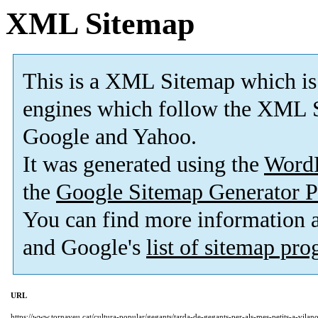
XML Sitemap
This is a XML Sitemap which is
engines which follow the XML S
Google and Yahoo.
It was generated using the
Word
the
Google Sitemap Generator P
You can find more information
and Google's
list of sitemap pr
URL
https://www.tornaveu.cat/cultura-popular/gegants/tarda-de-gegants-per-als-mes-petits-a-vilan