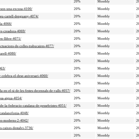
20%
Monthly
2
i-son-una-excusa-4100/
20%
Monthly
2
-seu-cartell-denguany-4074/
20%
Monthly
2
ida-4066/
20%
Monthly
2
ove-creadora-4069/
20%
Monthly
2
en-llibre-4071/
20%
Monthly
2
actuacions-de-colles-trabucaires-4077/
20%
Monthly
2
carell-4080/
20%
Monthly
2
20%
Monthly
2
063/
20%
Monthly
2
-celebra-el-dese-aniversari-4060/
20%
Monthly
2
20%
Monthly
2
da-en-el-si-de-les-festes-decennals-de-valls-4057/
20%
Monthly
2
losa-aigua-4054/
20%
Monthly
2
de-la-federacio-catalana-de-pessebristes-4051/
20%
Monthly
2
-catalanofonia-4048/
20%
Monthly
2
lsos-moderns-2-4042/
20%
Monthly
2
es-caixes-destalvi-3736/
20%
Monthly
2
20%
Monthly
2