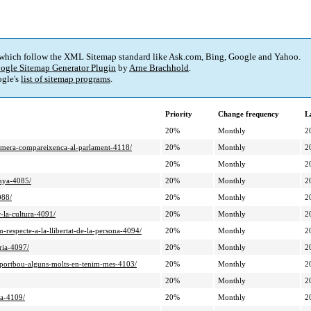
 which follow the XML Sitemap standard like Ask.com, Bing, Google and Yahoo.
ogle Sitemap Generator Plugin
by
Arne Brachhold
.
gle's
list of sitemap programs
.
Priority
Change frequency
L
20%
Monthly
2
primera-compareixenca-al-parlament-4118/
20%
Monthly
2
20%
Monthly
2
unya-4085/
20%
Monthly
2
088/
20%
Monthly
2
-la-cultura-4091/
20%
Monthly
2
m-respecte-a-la-llibertat-de-la-persona-4094/
20%
Monthly
2
oria-4097/
20%
Monthly
2
-a-portbou-alguns-molts-en-tenim-mes-4103/
20%
Monthly
2
20%
Monthly
2
la-4109/
20%
Monthly
2