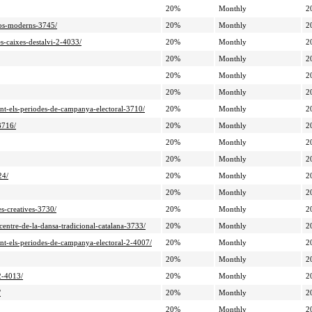
20%
Monthly
2
lsos-moderns-3745/
20%
Monthly
2
es-caixes-destalvi-2-4033/
20%
Monthly
2
20%
Monthly
2
20%
Monthly
2
20%
Monthly
2
rant-els-periodes-de-campanya-electoral-3710/
20%
Monthly
2
3716/
20%
Monthly
2
20%
Monthly
2
20%
Monthly
2
24/
20%
Monthly
2
20%
Monthly
2
es-creatives-3730/
20%
Monthly
2
-centre-de-la-dansa-tradicional-catalana-3733/
20%
Monthly
2
rant-els-periodes-de-campanya-electoral-2-4007/
20%
Monthly
2
20%
Monthly
2
-2-4013/
20%
Monthly
2
/
20%
Monthly
2
20%
Monthly
2