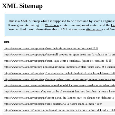
XML Sitemap
This is a XML Sitemap which is supposed to be processed by search engines
It was generated using the
WordPress
content management system and the
Go
You can find more information about XML sitemaps on
sitemaps.org
and Goo
URL
https://www.tornaveu.cat/reportatge/associacionisme-i-memoria-historica-4121/
https://www.tornaveu.cat/reportatge/mascarell-proposa-un-gran-acord-per-la-cultura-en-la-
https://www.tornaveu.cat/reportatge/quan-vaig-venir-a-catalunya-fugint-del-corralito-4115/
https://www.tornaveu.cat/cultura-popular/patrimoni-immaterial/volem-veure-canal-9-a-catal
https://www.tornaveu.cat/reportatge/raons-per-a-ser-a-la-trobada-de-brusselles-pel-ferrmed-4
https://www.tornaveu.cat/reportatge/en-temps-de-crisi-economica-un-gran-acord-nacional-per
https://www.tornaveu.cat/entrevista/santi-castella-la-laicitat-es-una-opcio-educativa-i-de-maxi
https://www.tornaveu.cat/noticia/sapiens-arriba-al-centenari-fent-nos-descobrir-la-nostra-hist
https://www.tornaveu.cat/reportatge/vicent-partal-diu-lanunci-que-les-platges-van-dalcanar
https://www.tornaveu.cat/reportatge/santi-santamaria-la-nostra-cuina-al-mon-4106/
https://www.tornaveu.cat/cultura-popular/patrimoni-immaterial/sobre-els-drets-del-poble-cata