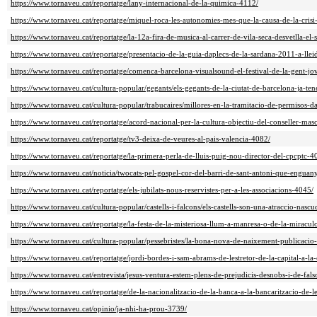
https://www.tornaveu.cat/reportatge/lany-internacional-de-la-quimica-4112/
https://www.tornaveu.cat/reportatge/miquel-roca-les-autonomies-mes-que-la-causa-de-la-cris
https://www.tornaveu.cat/reportatge/la-12a-fira-de-musica-al-carrer-de-vila-seca-desvetlla-el
https://www.tornaveu.cat/reportatge/presentacio-de-la-guia-daplecs-de-la-sardana-2011-a-lle
https://www.tornaveu.cat/reportatge/comenca-barcelona-visualsound-el-festival-de-la-gent-j
https://www.tornaveu.cat/cultura-popular/gegants/els-gegants-de-la-ciutat-de-barcelona-ja-ten
https://www.tornaveu.cat/cultura-popular/trabucaires/millores-en-la-tramitacio-de-permisos-d
https://www.tornaveu.cat/reportatge/acord-nacional-per-la-cultura-objectiu-del-conseller-mas
https://www.tornaveu.cat/reportatge/tv3-deixa-de-veures-al-pais-valencia-4082/
https://www.tornaveu.cat/reportatge/la-primera-perla-de-lluis-puig-nou-director-del-cpcptc-4
https://www.tornaveu.cat/noticia/twocats-pel-gospel-cor-del-barri-de-sant-antoni-que-enguany
https://www.tornaveu.cat/reportatge/els-jubilats-nous-reservistes-per-a-les-associacions-4045/
https://www.tornaveu.cat/cultura-popular/castells-i-falcons/els-castells-son-una-atraccio-nascu
https://www.tornaveu.cat/reportatge/la-festa-de-la-misteriosa-llum-a-manresa-o-de-la-miracu
https://www.tornaveu.cat/cultura-popular/pessebristes/la-bona-nova-de-naixement-publicacio-
https://www.tornaveu.cat/reportatge/jordi-bordes-i-sam-abrams-de-lestretor-de-la-capital-a-la
https://www.tornaveu.cat/entrevista/jesus-ventura-estem-plens-de-prejudicis-desnobs-i-de-fa
https://www.tornaveu.cat/reportatge/de-la-nacionalitzacio-de-la-banca-a-la-bancaritzacio-de-l
https://www.tornaveu.cat/opinio/ja-nhi-ha-prou-3739/