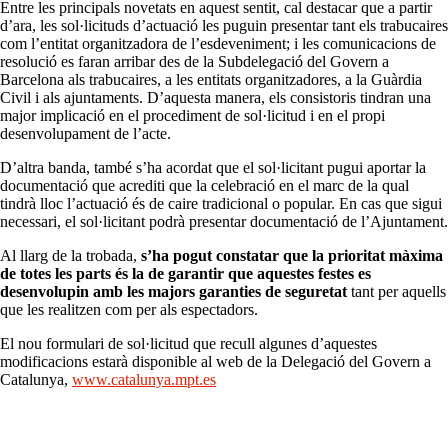
Entre les principals novetats en aquest sentit, cal destacar que a partir
d’ara, les sol·licituds d’actuació les puguin presentar tant els trabucaires
com l’entitat organitzadora de l’esdeveniment; i les comunicacions de
resolució es faran arribar des de la Subdelegació del Govern a
Barcelona als trabucaires, a les entitats organitzadores, a la Guàrdia
Civil i als ajuntaments. D’aquesta manera, els consistoris tindran una
major implicació en el procediment de sol·licitud i en el propi
desenvolupament de l’acte.
D’altra banda, també s’ha acordat que el sol·licitant pugui aportar la
documentació que acrediti que la celebració en el marc de la qual
tindrà lloc l’actuació és de caire tradicional o popular. En cas que sigui
necessari, el sol·licitant podrà presentar documentació de l’Ajuntament.
Al llarg de la trobada,
s’ha pogut constatar que la prioritat màxima
de totes les parts és la de garantir que aquestes festes es
desenvolupin amb les majors garanties de seguretat
tant per aquells
que les realitzen com per als espectadors.
El nou formulari de sol·licitud que recull algunes d’aquestes
modificacions estarà disponible al web de la Delegació del Govern a
Catalunya,
www.catalunya.mpt.es