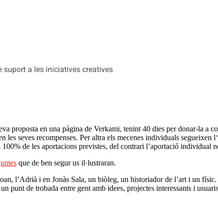
suport a les iniciatives creatives
va proposta en una pàgina de Verkami, tenint 40 dies per donar-la a conè
ben les seves recompenses. Per altra els mecenes individuals segueixen 
 100% de les aportacions previstes, del contrari l’aportació individual no
guntes
que de ben segur us il·lustraran.
n, l’Adrià i en Jonàs Sala, un biòleg, un historiador de l’art i un físic. El
és un punt de trobada entre gent amb idees, projectes interessants i usuar