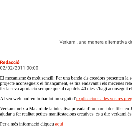
Verkami, una manera alternativa de 
Redacció
02/02/2011 00:00
El mecanisme és molt senzill: Per una banda els creadors presenten la se
projecte aconsegueix el finançament, es tira endavant i els mecenes re
fer la seva aportació sempre que al cap dels 40 dies s’hagi aconseguit el
Al seu web podreu trobar tot un seguit d’
explicacions a les vostres pre
Verkami neix a Mataró de la iniciativa privada d’un pare i dos fills: en Joa
ajudar a fer realitat petites manifestacions creatives, és a dir: verkami 
Per a més informació cliqueu
aquí