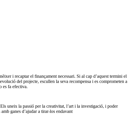
ixer i recaptar el finançament necessari. Si al cap d’aquest termini el
l‘evolució del projecte, escullen la seva recompensa i es comprometen a
 es fa efectiva.
s uneix la passió per la creativitat, l’art i la investigació, i poder
is amb ganes d’ajudar a tirar-los endavant