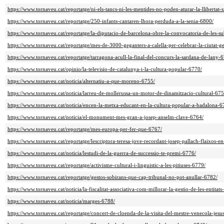
https://www.tornaveu.cat/reportatge/ni-els-tancs-ni-les-mentides-no-poden-aturar-la-llibertat
https://www.tornaveu.cat/reportatge/250-infants-cantaren-lhora-perduda-a-la-senia-6800/
https://www.tornaveu.cat/reportatge/la-diputacio-de-barcelona-obre-la-convocatoria-de-les-
https://www.tornaveu.cat/reportatge/mes-de-3000-geganters-a-calella-per-celebrar-la-ciutat-
https://www.tornaveu.cat/reportatge/tarragona-acull-la-final-del-concurs-la-sardana-de-lany-
https://www.tornaveu.cat/opinio/la-televisio-de-catalunya-i-la-cultura-popular-6770/
https://www.tornaveu.cat/noticia/alternatiu-a-que-moreno-6755/
https://www.tornaveu.cat/noticia/larreu-de-mollerussa-un-motor-de-dinamitzacio-cultural-675
https://www.tornaveu.cat/noticia/encen-la-metxa-educant-en-la-cultura-popular-a-badalona-6
https://www.tornaveu.cat/noticia/el-monument-mes-gran-a-josep-anselm-clave-6764/
https://www.tornaveu.cat/reportatge/mes-europa-per-fer-que-6767/
https://www.tornaveu.cat/reportatge/lescriptora-teresa-jove-recordant-josep-pallach-flaixos-
https://www.tornaveu.cat/noticia/lestudi-de-la-guerra-de-successio-te-premi-6776/
https://www.tornaveu.cat/reportatge/activisme-cultural-i-linguistic-a-les-pitiuses-6779/
https://www.tornaveu.cat/reportatge/gestos-sobirans-que-cap-tribunal-no-pot-anullar-6782/
https://www.tornaveu.cat/noticia/la-fiscalitat-associativa-com-millorar-la-gestio-de-les-entitat
https://www.tornaveu.cat/noticia/marges-6788/
https://www.tornaveu.cat/reportatge/concert-de-cloenda-de-la-visita-del-mestre-venecola-jes