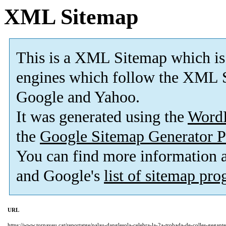
XML Sitemap
This is a XML Sitemap which is
engines which follow the XML S
Google and Yahoo.
It was generated using the
Word
the
Google Sitemap Generator P
You can find more information
and Google's
list of sitemap pr
URL
https://www.tornaveu.cat/reportatge/palau-danglesola-celebra-la-2a-trobada-de-colles-gegante