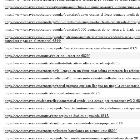
https://www.tornaveu.cat/entrevista/joaquim-montclus-cal-denunciar-a-nivell-internacional-la-
https://www.tornaveu.cat/cultura-popular/puntaires/puntes-ocultes-el-llegat-puntaire-inedit
https://www.tornaveu.cat/reportatge/500-infants-mes-tanquen-el-cicle-de-cantates-de-lhora-p
https://www.tornaveu.cat/cultura-popular/puntaires/3000-puntaires-de-tot-lestat-a-la-diada-p
https://www.tornaveu.cat/cultura-popular/patrimoni-immaterial/francesc-candel-va-ser-el-pont
consellera-rigau-en-el-memorial-6844/
https://www.tornaveu.cat/cultura-popular/teatre/xi-mostra-nacional-de-teatre-amateur-6832/
https://www.tornaveu.cat/noticia/voler-ho-i-saber-ne-6829/
https://www.tornaveu.cat/noticia/manifest-diniciativa-cultural-de-la-franja-6835/
https://www.tornaveu.cat/reportatge/la-llengua-en-un-futur-estat-sobira-comencen-les-rebaix
https://www.tornaveu.cat/musica-tradicional/lloll-bertran-i-celdoni-fonoll-al-concert-de-la-p
https://www.tornaveu.cat/reportatge/partal-proposo-que-cap-llengua-no-tinga-la-consideracio
https://www.tornaveu.cat/noticia/el-mon-bastoner-a-internet-6823/
https://www.tornaveu.cat/debat/reflexio/memorial-candel-una-ocasio-per-reconeixer-tv3-2-6
https://www.tornaveu.cat/cultura-popular/associacionisme/memorial-candel-una-ocasio-per-r
https://www.tornaveu.cat/noticia/cinc-segles-de-diables-a-igualada-6815/
https://www.tornaveu.cat/noticia/cantonigros-epicentre-de-la-dansa-popular-6812/
https://www.tornaveu.cat/reportatge/lateneu-barcelones-un-ateneu-unic-6809/
https://www.tornaveu.cat/cultura-popular/sardanes/arenys-de-munt-capital-de-la-sardana-201