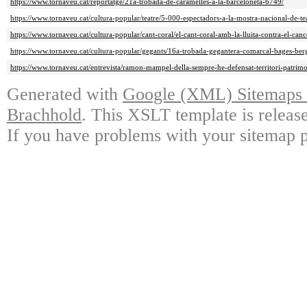
https://www.tornaveu.cat/reportatge/21a-trobada-de-caramelles-a-la-barceloneta-6749/
https://www.tornaveu.cat/cultura-popular/teatre/5-000-espectadors-a-la-mostra-nacional-de-t
https://www.tornaveu.cat/cultura-popular/cant-coral/el-cant-coral-amb-la-lluita-contra-el-canc
https://www.tornaveu.cat/cultura-popular/gegants/16a-trobada-gegantera-comarcal-bages-b
https://www.tornaveu.cat/entrevista/ramon-mampel-della-sempre-he-defensat-territori-patrim
Generated with
Google (XML) Sitemaps G
Brachhold
. This XSLT template is releas
If you have problems with your sitemap p