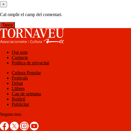
×
Cal omplir el camp del comentari.
Tanca
Qui som
Contacte
Política de privacitat
Cultura Popular
Festivals
Debat
Llibres
Cap de setmana
Butlletí
Publicitat
Seguiu-nos: