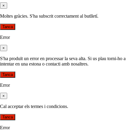
×
Moltes gràcies. S'ha subscrit correctament al butlletí.
Tanca
Error
×
S'ha produït un error en processar la seva alta. Si us plau torni-ho a
intentar en una estona o contacti amb nosaltres.
Tanca
Error
×
Cal acceptar els termes i condicions.
Tanca
Error