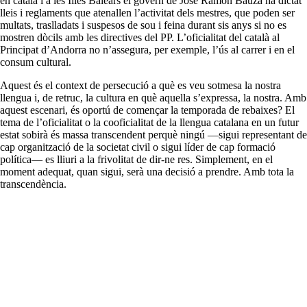
en català i a les Illes Balears el govern de José Ramón Bauzà ha dictat
lleis i reglaments que atenallen l’activitat dels mestres, que poden ser
multats, traslladats i suspesos de sou i feina durant sis anys si no es
mostren dòcils amb les directives del PP. L’oficialitat del català al
Principat d’Andorra no n’assegura, per exemple, l’ús al carrer i en el
consum cultural.
Aquest és el context de persecució a què es veu sotmesa la nostra
llengua i, de retruc, la cultura en què aquella s’expressa, la nostra. Amb
aquest escenari, és oportú de començar la temporada de rebaixes? El
tema de l’oficialitat o la cooficialitat de la llengua catalana en un futur
estat sobirà és massa transcendent perquè ningú —sigui representant de
cap organització de la societat civil o sigui líder de cap formació
política— es lliuri a la frivolitat de dir-ne res. Simplement, en el
moment adequat, quan sigui, serà una decisió a prendre. Amb tota la
transcendència.