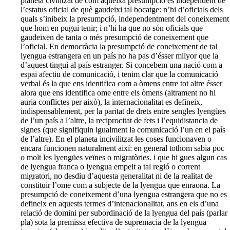
planeta civilitzat de com aqueixa presumpció és independent de
l’estatus oficial de què gaudeixi tal bocatge: n’hi d’oficials dels
quals s’inibeix la presumpció, independentment del coneixement
que hom en pugui tenir; i n’hi ha que no són oficials que
gaudeixen de tanta o més presumpció de coneixement que
l’oficial. En democràcia la presumpció de coneixement de tal
lyengua estrangera en un país no ha pas d’ésser milyor que la
d’aquest tingui al país estranger. Si concebem una nació com a
espai afectiu de comunicació, i tenim clar que la comunicació
verbal és la que ens identifica com a òmens entre tot altre ésser
alora que ens identifica ome entre els òmens (altrament no hi
auria conflictes per això), la internacionalitat es defineix,
indispensablement, per la paritat de drets entre sengles lyengües
de l’un país a l’altre, la reciprocitat de fets i l’equidistancia de
signes (que signifiquin igualment la comunicació l’un en el país
de l’altre). En el planeta incivilitzat les coses funcionaven o
encara funcionen naturalment així: en general tothom sabia poc
o molt les lyengües veïnes o migratòries. i que hi gues algun cas
de lyengua franca o lyengua empelt a tal regió o corrent
migratori, no desdiu d’aquesta generalitat ni de la realitat de
constituir l’ome com a subjecte de la lyengua que enraona. La
presumpció de coneixement d’una lyengua estrangera que no es
defineix en aquests termes d’intenacionalitat, ans en els d’una
relació de domini per subordinació de la lyengua del país (parlar
pla) sota la premissa efectiva de supremacia de la lyengua