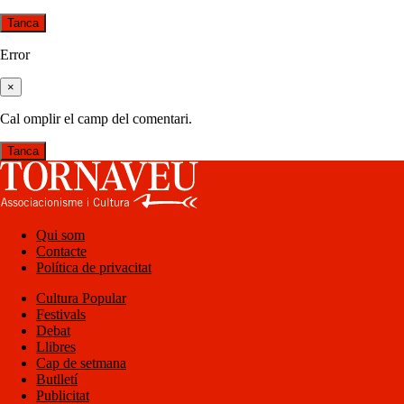
Tanca
Error
×
Cal omplir el camp del comentari.
Tanca
Qui som
Contacte
Política de privacitat
Cultura Popular
Festivals
Debat
Llibres
Cap de setmana
Butlletí
Publicitat