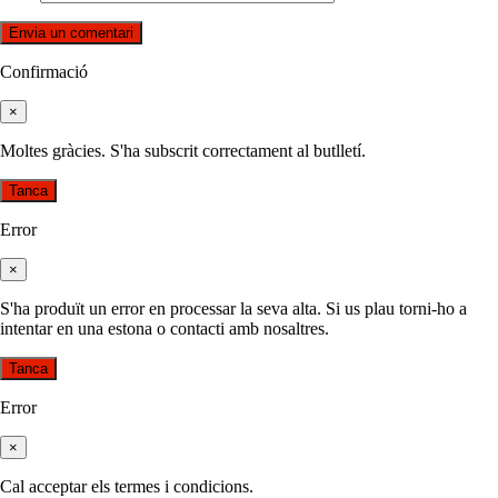
Confirmació
×
Moltes gràcies. S'ha subscrit correctament al butlletí.
Tanca
Error
×
S'ha produït un error en processar la seva alta. Si us plau torni-ho a
intentar en una estona o contacti amb nosaltres.
Tanca
Error
×
Cal acceptar els termes i condicions.