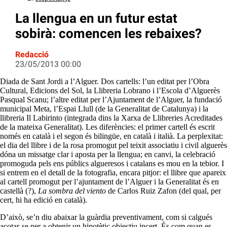
La llengua en un futur estat
sobirà: comencen les rebaixes?
Redacció
23/05/2013 00:00
Diada de Sant Jordi a l’Alguer. Dos cartells: l’un editat per l’Obra
Cultural, Edicions del Sol, la Llibreria Lobrano i l’Escola d’Alguerès
Pasqual Scanu; l’altre editat per l’Ajuntament de l’Alguer, la fundació
municipal Meta, l’Espai Llull (de la Generalitat de Catalunya) i la
llibreria Il Labirinto (integrada dins la Xarxa de Llibreries Acreditades
de la mateixa Generalitat). Les diferències: el primer cartell és escrit
només en català i el segon és bilingüe, en català i italià. La perplexitat:
el dia del llibre i de la rosa promogut pel teixit associatiu i civil alguerès
dóna un missatge clar i aposta per la llengua; en canvi, la celebració
promoguda pels ens públics algueresos i catalans es mou en la tebior. I
si entrem en el detall de la fotografia, encara pitjor: el llibre que apareix
al cartell promogut per l’ajuntament de l’Alguer i la Generalitat és en
castellà (?),
La sombra del viento
de Carlos Ruiz Zafon (del qual, per
cert, hi ha edició en català).
D’això, se’n diu abaixar la guàrdia preventivament, com si calgués
acotar-se per a obtenir un hipotètic objectiu incert. És com quan es