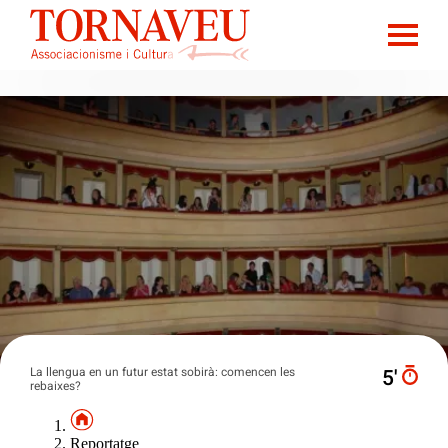
La llengua en un futur estat sobirà: comencen les
5′
rebaixes?
Reportatge