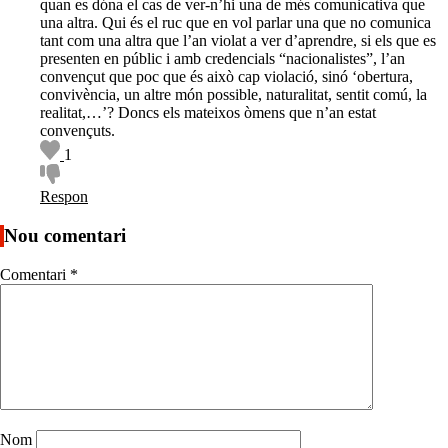
quan es dóna el cas de ver-n’hi una de més comunicativa que
una altra. Qui és el ruc que en vol parlar una que no comunica
tant com una altra que l’an violat a ver d’aprendre, si els que es
presenten en públic i amb credencials “nacionalistes”, l’an
convençut que poc que és això cap violació, sinó ‘obertura,
convivència, un altre món possible, naturalitat, sentit comú, la
realitat,…’? Doncs els mateixos òmens que n’an estat
convençuts.
1
Respon
Nou comentari
Comentari
*
Nom