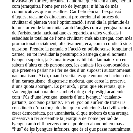
invasiva (el xarnec) irrealitza l’autoritat que dèiem abans, per tal
com jerarquitza l’ome per raó de lyengua: n’hi ha de més
comunicatives que unes altres. Car l’eficiència i l’expansió
d’aquest racisme és directament proporcional al procés de
civilitzar el planeta vers l’optimització, i avui dia la piràmide és
tot una arreu de la umanitat, amb l’anglès com a lyengua franca
de l’aristocràcia nacional que es reparteix a talys verticals i
esbadiats la totalitat de l’ome civilitzat -més aixarnegat, com més
promocionat socialment, afectivament, eca, com a condició sine-
qua-non. Prendre la paraula o l’acció en públic sense foragitar el
xarnec, en tot invalidar la presumpció xarnega que el nomena
lyengua superior, ja és una irresponsabilitat. i tanmateix no en
sabem d’altra en els personatges, les entitats i les convocatòries
que pretenen parlar-ne i fer-ne des d’un suposat i autoanomenat
nacionalisme. Això, quan la veritat és que enraonen i actuen des
d’un xarneguisme, diguem-ne moderat, que cerca la preserva
d’una quota aborigen. És per això, i prou que els retrata, que
s’an engiponat paraulotes amb el dring del prestigi acadèmic
com ‘l’ús d’una lyengua, usuaris d’una lyengua’ ‘catalano-
parlants, occitano-parlants’. En el lyoc on auríem de trobar la
constitució d’una força de dret que revolucionés la civilització a
ésser democràtica, per umanitària, el que trobem és una arenga
obsessiva a fer sostenible la jerarquia de l’ome per raó de
lyengua amb el fi pervers que el poble no abandoni en massa
“l’ús” de les lyengües inferiors, que és el que passa naturalment