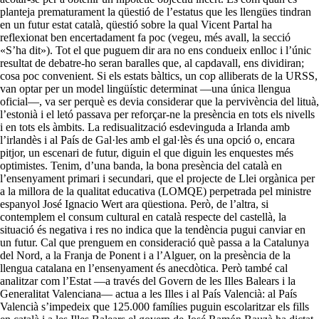
planteja prematurament la qüestió de l’estatus que les llengües tindran
en un futur estat català, qüestió sobre la qual Vicent Partal ha
reflexionat ben encertadament fa poc (vegeu, més avall, la secció
«S’ha dit»). Tot el que puguem dir ara no ens condueix enlloc i l’únic
resultat de debatre-ho seran baralles que, al capdavall, ens dividiran;
cosa poc convenient. Si els estats bàltics, un cop alliberats de la URSS,
van optar per un model lingüístic determinat —una única llengua
oficial—, va ser perquè es devia considerar que la pervivència del lituà,
l’estonià i el letó passava per reforçar-ne la presència en tots els nivells
i en tots els àmbits. La redisualització esdevinguda a Irlanda amb
l’irlandès i al País de Gal·les amb el gal·lès és una opció o, encara
pitjor, un escenari de futur, diguin el que diguin les enquestes més
optimistes. Tenim, d’una banda, la bona presència del català en
l’ensenyament primari i secundari, que el projecte de Llei orgànica per
a la millora de la qualitat educativa (LOMQE) perpetrada pel ministre
espanyol José Ignacio Wert ara qüestiona. Però, de l’altra, si
contemplem el consum cultural en català respecte del castellà, la
situació és negativa i res no indica que la tendència pugui canviar en
un futur. Cal que prenguem en consideració què passa a la Catalunya
del Nord, a la Franja de Ponent i a l’Alguer, on la presència de la
llengua catalana en l’ensenyament és anecdòtica. Però també cal
analitzar com l’Estat —a través del Govern de les Illes Balears i la
Generalitat Valenciana— actua a les Illes i al País Valencià: al País
Valencià s’impedeix que 125.000 famílies puguin escolaritzar els fills