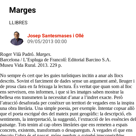
Marges
LLIBRES
Josep Santesmases i Ollé
09/05/2013 00:00
Roger Vilà Padró.
Marges
.
Barcelona / L’Espluga de Francolí: Editorial Barcino S.A.
Museu Vida Rural. 2013. 229 p.
No sempre és cert que les guies turístiques incitin a anar als llocs
descrits. Sovint el farciment de dades sense un argument amè, lleuger i
de prosa clara en fa feixuga la lectura. És veritat que quan som al lloc
ens serveixen, ens informen, i que si les imatges saben mostrar la
bellesa ens transmeten la necessitat d’anar a l’indret exacte. Però
l’atracció desaforada per conèixer un territori de vegades ens la inspira
una obra literària. Una simple poesia, per exemple. Intentar copsar allò
que el poeta escrigué des del mateix punt geogràfic: la descripció, els
sentiments, la interpretació, la suggestió, l’extracció de les essències del
paisatge. Tots tenim al cap obres literàries que ens remeten a espais
concrets, existents, transformats o desapareguts. A vegades el que ens
descriu l’obra és el passat, móns perduts o gairebé irreconeixibles,