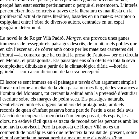
perquè han estat escrits pretèritament o perquè el rememoren. L’interès
per conèixer llocs concrets a través de la literatura es manifesta en la
proliferació actual de rutes literàries, basades en un mateix escriptor o
espigolant entre l’obra de diversos autors, centrades en un espai
geogràfic determinat.
La novel·la de Roger Vilà Padró,
Marges,
ens provoca unes ganes
immenses de resseguir els paisatges descrits, de trepitjar els pobles que
en són l’escenari, de córrer amb cotxe per les mateixes carreteres del
Priorat —la comarca que ha centrat la prosa de l’autor— per on circula
en Menna, el protagonista. Els paisatges ens són oferts en tota la seva
complexitat, dibuixats a partir de la climatològica diària —horària
gairebé— com a condicionant de la seva percepció.
El lector se sent immers en el paisatge a través d’un argument simple i
lineal: un home a meitat de la vida passa un mes llarg de les vacances a
l’ombra del Montsant, tot cercant la solitud amb la pretensió d’estudiar
i escriure sobre els marges de pedra seca. Els paisatges naturals,
s’entrellacen amb els orígens familiars del protagonista, amb els
records de quan d’infant passava bona part de l’estiu a casa dels avis.
L’acció de recuperar la memòria d’un temps passat, els espais, les
olors, no esdevé fàcil quan es tracta de reconèixer les persones amb les
que havia conviscut. Però la proposta de Roger Vilà no és un
compendi de nostàlgies sinó que reflecteix la realitat del present, sobre
el qual ombreja un passat perdut a mesura que els pobles s’han