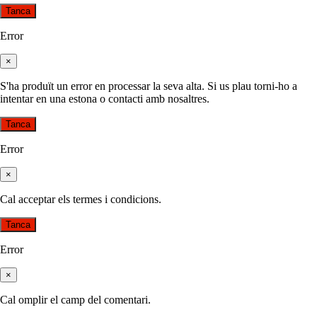
Tanca
Error
×
S'ha produït un error en processar la seva alta. Si us plau torni-ho a
intentar en una estona o contacti amb nosaltres.
Tanca
Error
×
Cal acceptar els termes i condicions.
Tanca
Error
×
Cal omplir el camp del comentari.