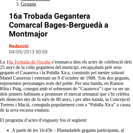
Gegants
16a Trobada Gegantera
Comarcal Bages-Berguedà a
Montmajor
Redacció
04/05/2013 00:00
La 1
6a Trobada de Vocalia
s’emmarca dins els actes de celebració dels
25 anys de la colla gegantera del municipi, encapçalada pels seus
gegants el Casanova i la Pubilla Xica, construïts pel mestre solsoní
Manel Casserras i estrenats un 9 d’octubre de 1988. Tots dos gegants,
representen personatges reals del poble. Per una banda, en Ramon
Riba i Puig, conegut amb el sobrenom de “Casanova” i que va ser un
dels primers habitants a promoure el mercat setmanal que s’hi celebra
els dimecres des de fa més de 80 anys, i per altra banda, la Concepció
Torrens i Macià, coneguda popularment com a “Pubilla Xica” a causa
de la seva escassa estatura.
El programa d’actes d’enguany fou el següent:
A partir de les 16:45h – Plantadadels gegants participants, al