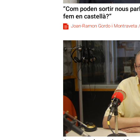
“Com poden sortir nous par
fem en castellà?”
Joan-Ramon Gordo i Montraveta 