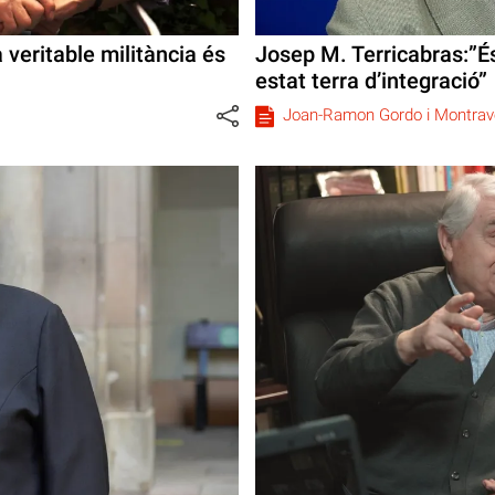
veritable militància és
Josep M. Terricabras:”É
estat terra d’integració”
Joan-Ramon Gordo i Montrav