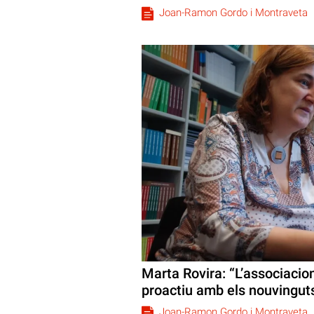
Joan-Ramon Gordo i Montraveta
Marta Rovira: “L’associaci
proactiu amb els nouvingut
Joan-Ramon Gordo i Montraveta