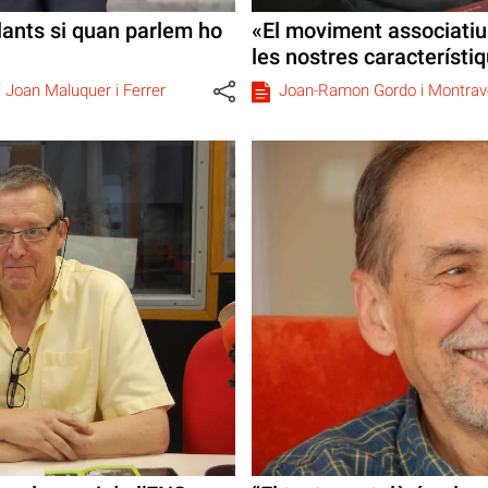
lants si quan parlem ho
«El moviment associatiu 
les nostres característiq
/
Joan Maluquer i Ferrer
Joan-Ramon Gordo i Montrav