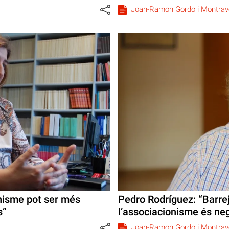
Joan-Ramon Gordo i Montrav
onisme pot ser més
Pedro Rodríguez: “Barrej
s”
l’associacionisme és ne
Joan-Ramon Gordo i Montrav