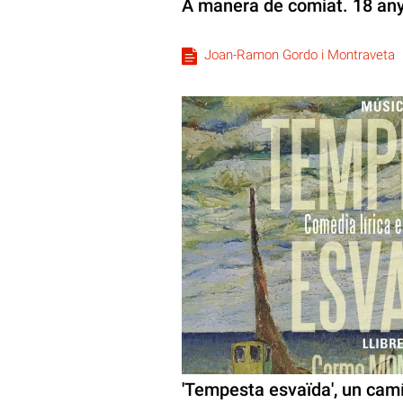
A manera de comiat. 18 anys
Joan-Ramon Gordo i Montraveta
'Tempesta esvaïda', un camí