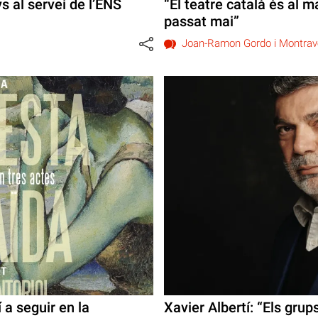
 al servei de l’ENS
“El teatre català és al 
passat mai”
Joan-Ramon Gordo i Montrav
 a seguir en la
Xavier Albertí: “Els gru