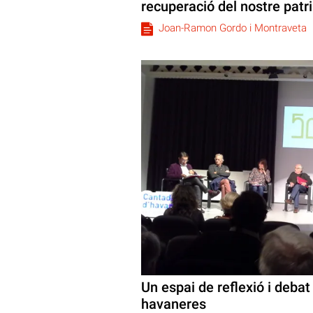
recuperació del nostre patr
Joan-Ramon Gordo i Montraveta
Un espai de reflexió i debat 
havaneres