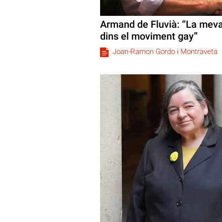
Armand de Fluvià: “La meva 
dins el moviment gay”
Joan-Ramon Gordo i Montraveta