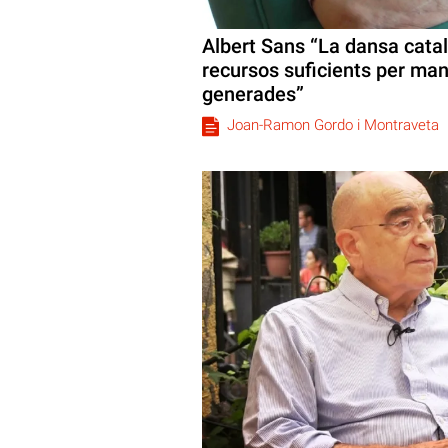
Albert Sans “La dansa cata
recursos suficients per man
generades”
Joan-Ramon Gordo i Montraveta