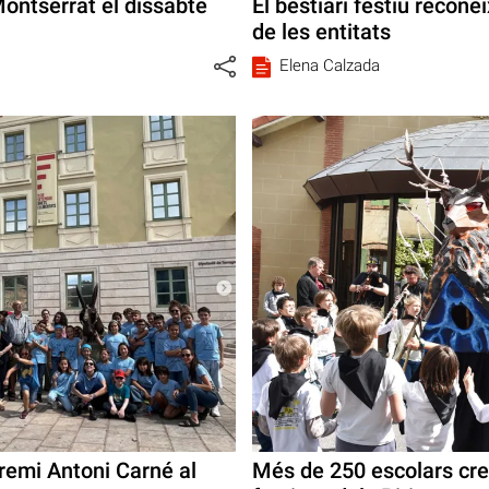
Montserrat el dissabte
El bestiari festiu reconei
de les entitats
Elena Calzada
remi Antoni Carné al
Més de 250 escolars cre