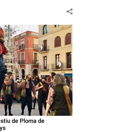
estiu de Ploma de
nys