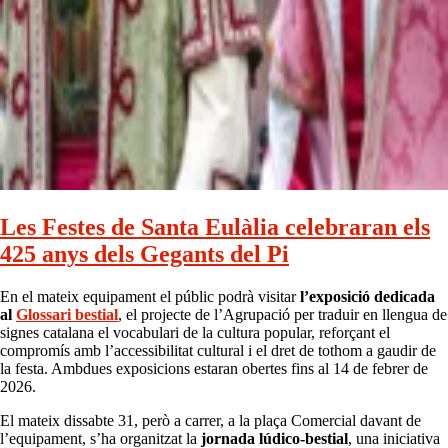
Les Festes de Santa Eulàlia celebraran els
425 anys dels Gegants del Pi
En el mateix equipament el públic podrà visitar
l’exposició dedicada
al
Glossari bestial
, el projecte de l’Agrupació per traduir en llengua de
signes catalana el vocabulari de la cultura popular, reforçant el
compromís amb l’accessibilitat cultural i el dret de tothom a gaudir de
la festa. Ambdues exposicions estaran obertes fins al 14 de febrer de
2026.
El mateix dissabte 31, però a carrer, a la plaça Comercial davant de
l’equipament, s’ha organitzat la
jornada lúdico-bestial
, una iniciativa