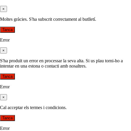
×
Moltes gràcies. S'ha subscrit correctament al butlletí.
Tanca
Error
×
S'ha produït un error en processar la seva alta. Si us plau torni-ho a
intentar en una estona o contacti amb nosaltres.
Tanca
Error
×
Cal acceptar els termes i condicions.
Tanca
Error