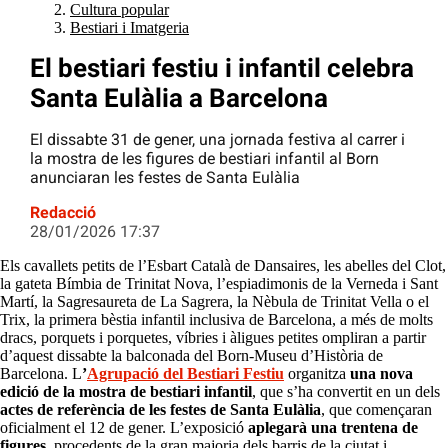
Cultura popular
Bestiari i Imatgeria
El bestiari festiu i infantil celebra
Santa Eulàlia a Barcelona
El dissabte 31 de gener, una jornada festiva al carrer i
la mostra de les figures de bestiari infantil al Born
anunciaran les festes de Santa Eulàlia
Redacció
28/01/2026 17:37
Els cavallets petits de l’Esbart Català de Dansaires, les abelles del Clot,
la gateta Bímbia de Trinitat Nova, l’espiadimonis de la Verneda i Sant
Martí, la Sagresaureta de La Sagrera, la Nèbula de Trinitat Vella o el
Trix, la primera bèstia infantil inclusiva de Barcelona, a més de molts
dracs, porquets i porquetes, víbries i àligues petites ompliran a partir
d’aquest dissabte la balconada del Born-Museu d’Història de
Barcelona. L
’
Agrupació del Bestiari Festiu
organitza
una nova
edició de la
mostra de bestiari infantil
, que s’ha convertit en un dels
actes de referència de les festes de Santa Eulàlia
, que començaran
oficialment el 12 de gener. L’exposició
aplegarà una trentena de
figures
, procedents de la gran majoria dels barris de la ciutat i