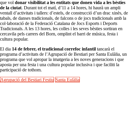
que vol
donar visibilitat a les entitats que donen vida a les bèsties
de la ciutat
. Durant tot el matí, d’11 a 14 hores, hi haurà un ampli
ventall d’activitats i tallers: d’estels, de construcció d’un drac xinès, de
tabals, de danses tradicionals, de falcons o de jocs tradicionals amb la
col·laboració de la Federació Catalana de Jocs Esports i Deports
Tradicionals. A les 13 hores, les colles i les seves bèsties sortiran en
cercavila pels carrers del Born, omplint el barri de música, festa i
cultura popular.
El dia
14 de febrer, el tradicional correfoc infantil
tancarà el
programa d’activitats de l’Agrupació de Bestiari per Santa Eulàlia, un
programa que vol apropar la imatgeria a les noves generacions i que
aposta per una festa i una cultura popular inclusiva i que faciliti la
participació de tothom.
Agrupació del Bestiari Festiu
Santa Eulàlia