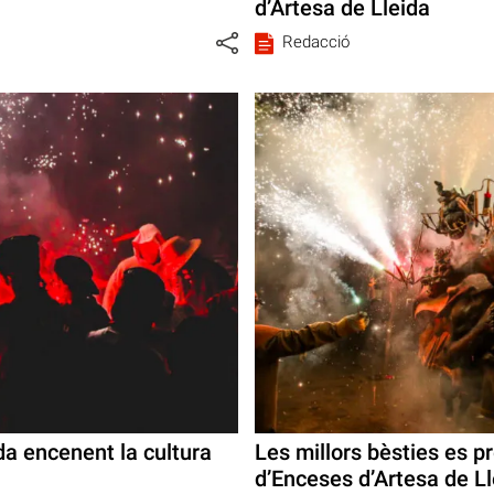
d’Artesa de Lleida
Redacció
a encenent la cultura
Les millors bèsties es p
d’Enceses d’Artesa de L