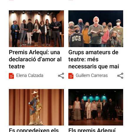
Premis Arlequí: una
Grups amateurs de
declaració d’amor al
teatre: més
teatre
necessaris que mai
Elena Calzada
Guillem Carreras
Es concedeixen els
Els premis Arlequí