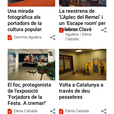
Una mirada
La reestrena de
fotogràfica als
‘L’Aplec del Remei’ i
portadors de la
un ‘Escape room’ per
cultura popular
celebrar Clavé
Gemma
Aguilera /
Elena
Gemma Aguilera
Calzada
El foc, protagonista
Volta a Catalunya a
de l’exposició
través de deu
‘Forjadors de la
pessebres
Festa. A cremar!’
Elena Calzada
Elena Calzada