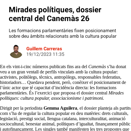
Mirades polítiques, dossier
central del Canemàs 26
Les formacions parlamentàries fixen posicionament
sobre deu àmbits relacionats amb la cultura popular
Guillem Carreras
19/12/2023 11:35
En els vint-i-cinc números publicats fins ara del
Canemàs
s’ha donat
veu a un gran ventall de perfils vinculats amb la cultura popular:
activistes, politòlegs, tècnics, antropòlegs, responsables federatius,
historiadors… Quedava pendent, però, conèixer el posicionament de
l’únic actor que té capacitat d’incidència directa: les formacions
parlamentàries. És l’exercici que proposa el dossier central
Mirades
polítiques: cultura popular, associacionisme i patrimoni.
Dirigit per la periodista
Gemma Aguilera
, el dossier planteja als partits
com s’ha de regular la cultura popular en deu matèries: drets culturals,
legislació, prestigi social, llengua catalana, interculturalitat, animació
sociocultural, benestar animal, polítiques d’igualtat, finançament públic
i autofinançament. Les singles també manifesten les tres propostes que