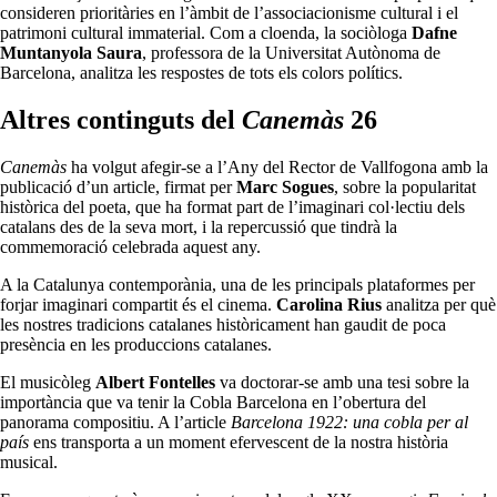
consideren prioritàries en l’àmbit de l’associacionisme cultural i el
patrimoni cultural immaterial. Com a cloenda, la sociòloga
Dafne
Muntanyola Saura
, professora de la Universitat Autònoma de
Barcelona, analitza les respostes de tots els colors polítics.
Altres continguts del
Canemàs
26
Canemàs
ha volgut afegir-se a l’Any del Rector de Vallfogona amb la
publicació d’un article, firmat per
Marc Sogues
, sobre la popularitat
històrica del poeta, que ha format part de l’imaginari col·lectiu dels
catalans des de la seva mort, i la repercussió que tindrà la
commemoració celebrada aquest any.
A la Catalunya contemporània, una de les principals plataformes per
forjar imaginari compartit és el cinema.
Carolina Rius
analitza per què
les nostres tradicions catalanes històricament han gaudit de poca
presència en les produccions catalanes.
El musicòleg
Albert Fontelles
va doctorar-se amb una tesi sobre la
importància que va tenir la Cobla Barcelona en l’obertura del
panorama compositiu. A l’article
Barcelona 1922: una cobla per al
país
ens transporta a un moment efervescent de la nostra història
musical.