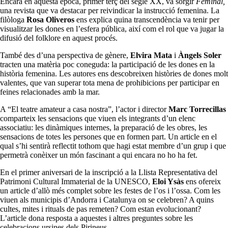
Encara en aquesta època, primer terç del segle XX, va sorgir
Feminal,
una revista que va destacar per reivindicar la instrucció femenina. La
filòloga
Rosa Oliveros
ens explica quina transcendència va tenir per
visualitzar les dones en l’esfera pública, així com el rol que va jugar la
difusió del folklore en aquest procés.
També des d’una perspectiva de gènere,
Elvira Mata
i
Àngels Soler
tracten una matèria poc coneguda: la participació de les dones en la
història femenina. Les autores ens descobreixen històries de dones molt
valentes, que van superar tota mena de prohibicions per participar en
feines relacionades amb la mar.
A “El teatre amateur a casa nostra”, l’actor i director
Marc Torrecillas
comparteix les sensacions que viuen els integrants d’un elenc
associatiu: les dinàmiques internes, la preparació de les obres, les
sensacions de totes les persones que en formen part. Un article en el
qual s’hi sentirà reflectit tothom que hagi estat membre d’un grup i que
permetrà conèixer un món fascinant a qui encara no ho ha fet.
En el primer aniversari de la inscripció a la Llista Representativa del
Patrimoni Cultural Immaterial de la UNESCO,
Eloi Ysàs
ens ofereix
un article d’allò més complet sobre les festes de l’os i l’ossa. Com les
viuen als municipis d’Andorra i Catalunya on se celebren? A quins
cultes, mites i rituals de pas remeten? Com estan evolucionant?
L’article dona resposta a aquestes i altres preguntes sobre les
celebracions ursines dels Pirineus.