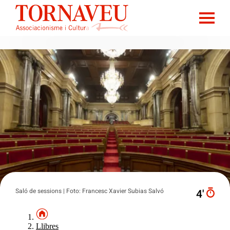
Saló de sessions | Foto: Francesc Xavier Subias Salvó
4′
Llibres