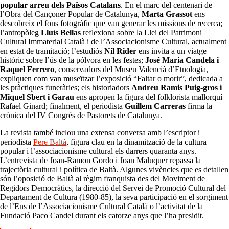
popular arreu dels Països Catalans
. En el marc del centenari de
l’Obra del Cançoner Popular de Catalunya,
Marta Grassot
ens
descobreix el fons fotogràfic que van generar les missions de recerca;
l’antropòleg
Lluís Bellas
reflexiona sobre la Llei del Patrimoni
Cultural Immaterial Català i de l’Associacionisme Cultural, actualment
en estat de tramitació; l’estudiós
Nil Rider
ens invita a un viatge
històric sobre l’ús de la pólvora en les festes;
José Maria Candela i
Raquel Ferrero
, conservadors del Museu Valencià d’Etnologia,
expliquen com van museïtzar l’exposició “Faltar o morir”, dedicada a
les pràctiques funeràries; els historiadors
Andreu Ramis Puig-gros i
Miquel Sbert i Garau
ens apropen la figura del folklorista mallorquí
Rafael Ginard; finalment, el periodista
Guillem Carreras
firma la
crònica del IV Congrés de Pastorets de Catalunya.
La revista també inclou una extensa conversa amb l’escriptor i
periodista
Pere Baltà
, figura clau en la dinamització de la cultura
popular i l’associacionisme cultural els darrers quaranta anys.
L’entrevista de Joan-Ramon Gordo i Joan Maluquer repassa la
trajectòria cultural i política de Baltà. Algunes vivències que es detallen
són l’oposició de Baltà al règim franquista des del Moviment de
Regidors Democràtics, la direcció del Servei de Promoció Cultural del
Departament de Cultura (1980-85), la seva participació en el sorgiment
de l’Ens de l’Associacionisme Cultural Català o l’activitat de la
Fundació Paco Candel durant els catorze anys que l’ha presidit.