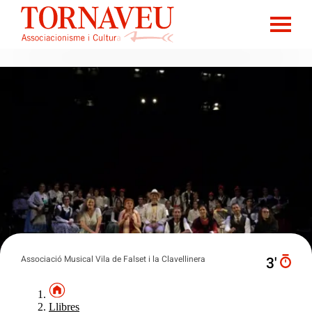
Associació Musical Vila de Falset i la Clavellinera
3′
Llibres