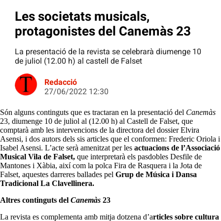
Les societats musicals,
protagonistes del Canemàs 23
La presentació de la revista se celebrarà diumenge 10
de juliol (12.00 h) al castell de Falset
Redacció
27/06/2022 12:30
Són alguns continguts que es tractaran en la presentació del
Canemàs
23, diumenge 10 de juliol al (12.00 h) al Castell de Falset, que
comptarà amb les intervencions de la directora del dossier Elvira
Asensi, i dos autors dels sis articles que el conformen: Frederic Oriola i
Isabel Asensi. L’acte serà amenitzat per les
actuacions de l’Associació
Musical Vila de Falset,
que interpretarà els pasdobles Desfile de
Mantones i Xàbia, així com la polca Fira de Rasquera i la Jota de
Falset, aquestes darreres ballades pel
Grup de Música i Dansa
Tradicional La Clavellinera.
Altres continguts del
Canemàs
23
La revista es complementa amb mitja dotzena d’a
rticles sobre cultura