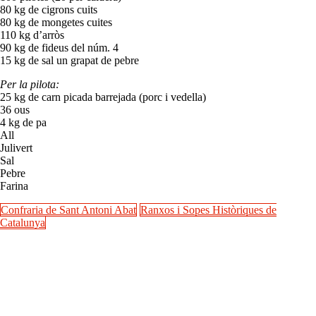
80 kg de cigrons cuits
80 kg de mongetes cuites
110 kg d’arròs
90 kg de fideus del núm. 4
15 kg de sal un grapat de pebre
Per la pilota:
25 kg de carn picada barrejada (porc i vedella)
36 ous
4 kg de pa
All
Julivert
Sal
Pebre
Farina
Confraria de Sant Antoni Abat
Ranxos i Sopes Històriques de
Catalunya