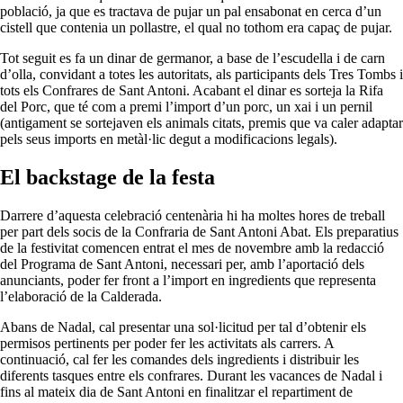
població, ja que es tractava de pujar un pal ensabonat en cerca d’un
cistell que contenia un pollastre, el qual no tothom era capaç de pujar.
Tot seguit es fa un dinar de germanor, a base de l’escudella i de carn
d’olla, convidant a totes les autoritats, als participants dels Tres Tombs i
tots els Confrares de Sant Antoni. Acabant el dinar es sorteja la Rifa
del Porc, que té com a premi l’import d’un porc, un xai i un pernil
(antigament se sortejaven els animals citats, premis que va caler adaptar
pels seus imports en metàl·lic degut a modificacions legals).
El backstage de la festa
Darrere d’aquesta celebració centenària hi ha moltes hores de treball
per part dels socis de la Confraria de Sant Antoni Abat. Els preparatius
de la festivitat comencen entrat el mes de novembre amb la redacció
del Programa de Sant Antoni, necessari per, amb l’aportació dels
anunciants, poder fer front a l’import en ingredients que representa
l’elaboració de la Calderada.
Abans de Nadal, cal presentar una sol·licitud per tal d’obtenir els
permisos pertinents per poder fer les activitats als carrers. A
continuació, cal fer les comandes dels ingredients i distribuir les
diferents tasques entre els confrares. Durant les vacances de Nadal i
fins al mateix dia de Sant Antoni en finalitzar el repartiment de