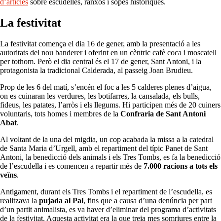
d’articles
sobre escudelles, ranxos i sopes històriques.
La festivitat
La festivitat comença el dia 16 de gener, amb la presentació a les
autoritats del nou banderer i oferint en un cèntric cafè coca i moscatell
per tothom. Però el dia central és el 17 de gener, Sant Antoni, i la
protagonista la tradicional Calderada, al passeig Joan Brudieu.
Prop de les 6 del matí, s’encén el foc a les 5 calderes plenes d’aigua,
on es cuinaran les verdures, les botifarres, la cansalada, els bulls,
fideus, les patates, l’arròs i els llegums. Hi participen més de 20 cuiners
voluntaris, tots homes i membres de la
Confraria de Sant Antoni
Abat
.
Al voltant de la una del migdia, un cop acabada la missa a la catedral
de Santa Maria d’Urgell, amb el repartiment del típic Panet de Sant
Antoni, la benedicció dels animals i els Tres Tombs, es fa la benedicció
de l’escudella i es comencen a repartir més de
7.000 racions a tots els
veïns
.
Antigament, durant els Tres Tombs i el repartiment de l’escudella, es
realitzava la
pujada al Pal
, fins que a causa d’una denúncia per part
d’un partit animalista, es va haver d’eliminar del programa d’activitats
de la festivitat. Aquesta activitat era la que treia mes somriures entre la