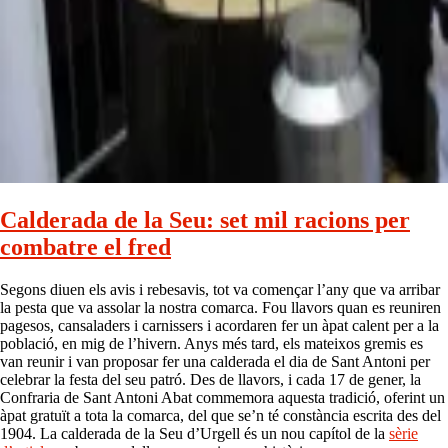
Calderada de la Seu: set mil racions per
combatre el fred
Segons diuen els avis i rebesavis, tot va començar l’any que va arribar
la pesta que va assolar la nostra comarca. Fou llavors quan es reuniren
pagesos, cansaladers i carnissers i acordaren fer un àpat calent per a la
població, en mig de l’hivern. Anys més tard, els mateixos gremis es
van reunir i van proposar fer una calderada el dia de Sant Antoni per
celebrar la festa del seu patró. Des de llavors, i cada 17 de gener, la
Confraria de Sant Antoni Abat commemora aquesta tradició, oferint un
àpat gratuït a tota la comarca, del que se’n té constància escrita des del
1904. La calderada de la Seu d’Urgell és un nou capítol de la
sèrie