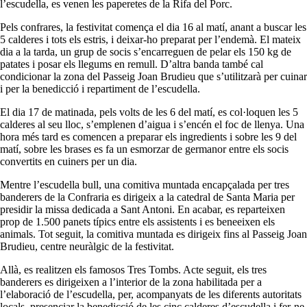
l’escudella, es venen les paperetes de la Rifa del Porc.
Pels confrares, la festivitat comença el dia 16 al matí, anant a buscar les
5 calderes i tots els estris, i deixar-ho preparat per l’endemà. El mateix
dia a la tarda, un grup de socis s’encarreguen de pelar els 150 kg de
patates i posar els llegums en remull. D’altra banda també cal
condicionar la zona del Passeig Joan Brudieu que s’utilitzarà per cuinar
i per la benedicció i repartiment de l’escudella.
El dia 17 de matinada, pels volts de les 6 del matí, es col·loquen les 5
calderes al seu lloc, s’emplenen d’aigua i s’encén el foc de llenya. Una
hora més tard es comencen a preparar els ingredients i sobre les 9 del
matí, sobre les brases es fa un esmorzar de germanor entre els socis
convertits en cuiners per un dia.
Mentre l’escudella bull, una comitiva muntada encapçalada per tres
banderers de la Confraria es dirigeix a la catedral de Santa Maria per
presidir la missa dedicada a Sant Antoni. En acabar, es reparteixen
prop de 1.500 panets típics entre els assistents i es beneeixen els
animals. Tot seguit, la comitiva muntada es dirigeix fins al Passeig Joan
Brudieu, centre neuràlgic de la festivitat.
Allà, es realitzen els famosos Tres Tombs. Acte seguit, els tres
banderers es dirigeixen a l’interior de la zona habilitada per a
l’elaboració de l’escudella, per, acompanyats de les diferents autoritats
locals, presenciar la benedicció de les cinc calderes d’escudella i fer-ne