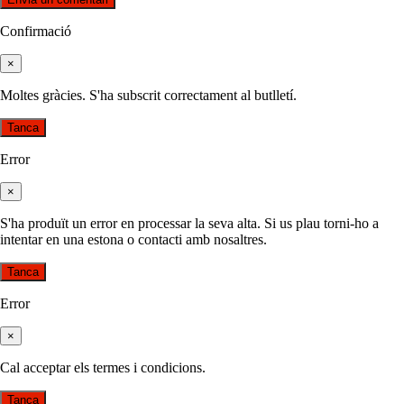
Confirmació
×
Moltes gràcies. S'ha subscrit correctament al butlletí.
Tanca
Error
×
S'ha produït un error en processar la seva alta. Si us plau torni-ho a
intentar en una estona o contacti amb nosaltres.
Tanca
Error
×
Cal acceptar els termes i condicions.
Tanca