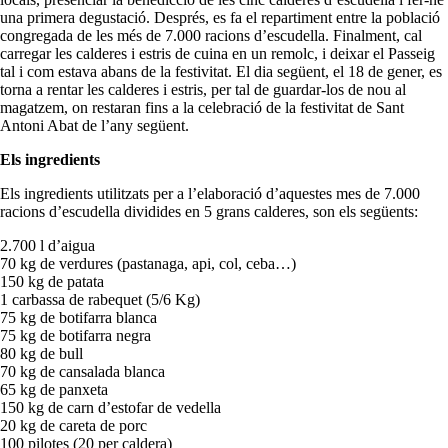
una primera degustació. Després, es fa el repartiment entre la població
congregada de les més de 7.000 racions d’escudella. Finalment, cal
carregar les calderes i estris de cuina en un remolc, i deixar el Passeig
tal i com estava abans de la festivitat. El dia següent, el 18 de gener, es
torna a rentar les calderes i estris, per tal de guardar-los de nou al
magatzem, on restaran fins a la celebració de la festivitat de Sant
Antoni Abat de l’any següent.
Els ingredients
Els ingredients utilitzats per a l’elaboració d’aquestes mes de 7.000
racions d’escudella dividides en 5 grans calderes, son els següents:
2.700 l d’aigua
70 kg de verdures (pastanaga, api, col, ceba…)
150 kg de patata
1 carbassa de rabequet (5/6 Kg)
75 kg de botifarra blanca
75 kg de botifarra negra
80 kg de bull
70 kg de cansalada blanca
65 kg de panxeta
150 kg de carn d’estofar de vedella
20 kg de careta de porc
100 pilotes (20 per caldera)