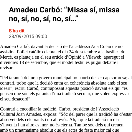
Amadeu Carbó: “Missa sí, missa
no, sí, no, sí, no, sí…”
S'ha dit
23/09/2015 09:00
Amadeu Carbó, davant la decisió de l’alcaldessa Ada Colau de no
assistir a l’ofici catòlic celebrat el dia 24 de setembre a la basílica de la
Mercè, es planteja en el seu article d’Opinió a Vilaweb, aparegut el
divendres 18 de setembre, que el model festiu es pugui debatre i
revisar.
“Pel tarannà del nou govern municipal no hauria de ser cap sorpresa; al
contrari, trobo que la decisió entra en coherència absoluta amb el seu
ideari”, escriu Carbó, contraposant aquesta posició davant els qui “es
pensen que són els garants d’una tradició secular, que volen expressar
el seu desacord”.
Contrari a encotillar la tradició, Carbó, president de l’Associació
Cultural Joan Amades, exposa: “Sóc del parer que la tradició ha d’estar
al servei dels celebrants i no al revés. Ah, i que la tradició un dia
s’inventa i un altre es mor, no és eterna. També sóc dels qui creuen
amb un pragmatisme absolut que els actes de festa major cal que