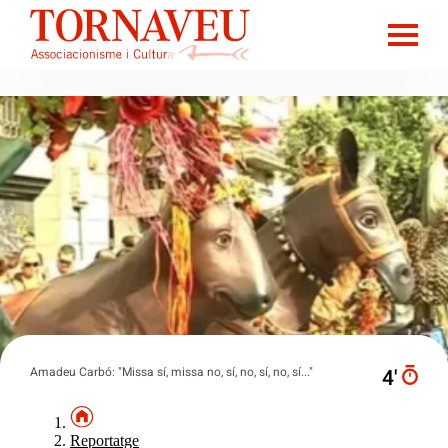
Amadeu Carbó: "Missa sí, missa no, sí, no, sí, no, sí..."
4′
Reportatge