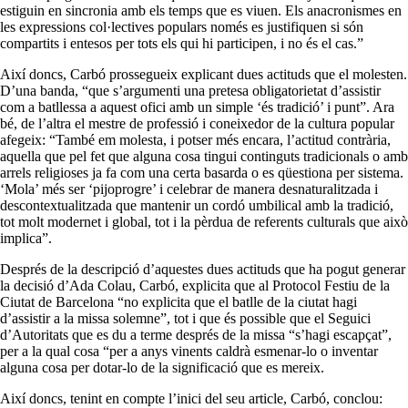
estiguin en sincronia amb els temps que es viuen. Els anacronismes en
les expressions col·lectives populars només es justifiquen si són
compartits i entesos per tots els qui hi participen, i no és el cas.”
Així doncs, Carbó prossegueix explicant dues actituds que el molesten.
D’una banda, “que s’argumenti una pretesa obligatorietat d’assistir
com a batllessa a aquest ofici amb un simple ‘és tradició’ i punt”. Ara
bé, de l’altra el mestre de professió i coneixedor de la cultura popular
afegeix: “També em molesta, i potser més encara, l’actitud contrària,
aquella que pel fet que alguna cosa tingui continguts tradicionals o amb
arrels religioses ja fa com una certa basarda o es qüestiona per sistema.
‘Mola’ més ser ‘pijoprogre’ i celebrar de manera desnaturalitzada i
descontextualitzada que mantenir un cordó umbilical amb la tradició,
tot molt modernet i global, tot i la pèrdua de referents culturals que això
implica”.
Després de la descripció d’aquestes dues actituds que ha pogut generar
la decisió d’Ada Colau, Carbó, explicita que al Protocol Festiu de la
Ciutat de Barcelona “no explicita que el batlle de la ciutat hagi
d’assistir a la missa solemne”, tot i que és possible que el Seguici
d’Autoritats que es du a terme després de la missa “s’hagi escapçat”,
per a la qual cosa “per a anys vinents caldrà esmenar-lo o inventar
alguna cosa per dotar-lo de la significació que es mereix.
Així doncs, tenint en compte l’inici del seu article, Carbó, conclou: