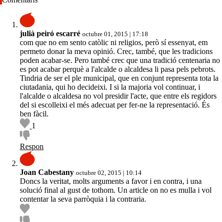
julià peiró escarré
octubre 01, 2015 | 17:18
com que no em sento catòlic ni religios, però sí essenyat, em
permeto donar la meva opinió. Crec, també, que les tradicions
poden acabar-se. Pero també crec que una tradició centenaria no
es pot acabar perquè a l'alcalde o alcaldesa li pasa pels pebrots.
Tindria de ser el ple municipal, que en conjunt representa tota la
ciutadania, qui ho decideixi. I si la majoria vol continuar, i
l'alcalde o alcaldesa no vol presidir l'acte, que entre els regidors
del si escolleixi el més adecuat per fer-ne la representació. És
ben fàcil.
1
Respon
Joan Cabestany
octubre 02, 2015 | 10:14
Doncs la veritat, molts arguments a favor i en contra, i una
solució final al gust de tothom. Un article on no es mulla i vol
contentar la seva parròquia i la contraria.