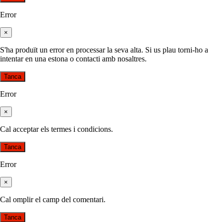
Error
×
S'ha produït un error en processar la seva alta. Si us plau torni-ho a
intentar en una estona o contacti amb nosaltres.
Tanca
Error
×
Cal acceptar els termes i condicions.
Tanca
Error
×
Cal omplir el camp del comentari.
Tanca