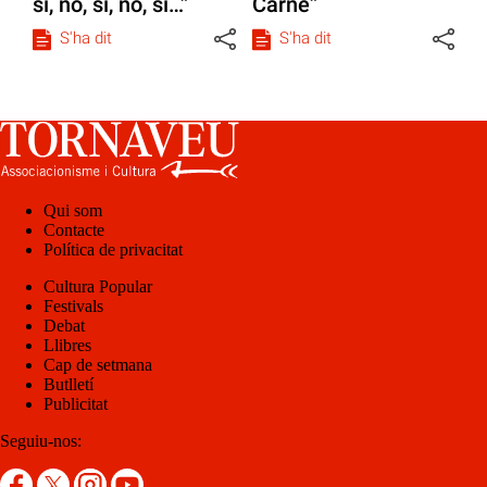
sí, no, sí, no, sí…”
Carné”
S'ha dit
S'ha dit
Qui som
Contacte
Política de privacitat
Cultura Popular
Festivals
Debat
Llibres
Cap de setmana
Butlletí
Publicitat
Seguiu-nos: