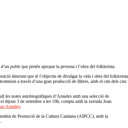
 d’un poble
que pretén apropar la persona i l’obra del folklorista.
ó itinerant que té l’objectiu de divulgar la vida i obra del folklorista
hi testimoni a través d’una gran producció de llibres, amb el cim dels cinc
ecull les notes autobiogràfiques d’Amades amb una selecció de
ó, el dijous 3 de setembre a les 19h, compta amb la xerrada Joan
Joan Amades
.
ó Institut de Promoció de la Cultura Catalana (AIPCC), amb la
.