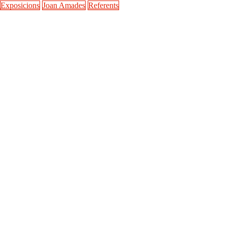
Exposicions
Joan Amades
Referents