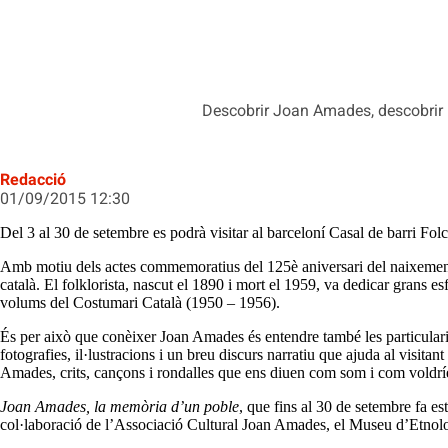
Descobrir Joan Amades, descobrir 
Redacció
01/09/2015 12:30
Del 3 al 30 de setembre es podrà visitar al barceloní Casal de barri Fol
Amb motiu dels actes commemoratius del 125è aniversari del naixement de
català. El folklorista, nascut el 1890 i mort el 1959, va dedicar grans esf
volums del Costumari Català (1950 – 1956).
És per això que conèixer Joan Amades és entendre també les particularit
fotografies, il·lustracions i un breu discurs narratiu que ajuda al visit
Amades, crits, cançons i rondalles que ens diuen com som i com voldrí
Joan Amades, la memòria d’un poble
, que fins al 30 de setembre fa e
col·laboració de l’Associació Cultural Joan Amades, el Museu d’Etnologi