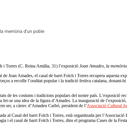
la memòria d’un poble
ch i Torres (C. Reina Amàlia, 31) l’exposició
Joan Amades, la memòria
 Joan Amades, el casal de barri Folch i Torres recupera aquesta exposici
orços a recollir l’oralitat popular i la tradició festiva catalana, donant-
ats de les costums i tradicions populars del nostre país. L’exposició r
ant a fer-se una idea de la figura d’Amades. La inauguració de l’exposici
em ser, a càrrec d’Amadeu Carbó, president de l’
Associació Cultural 
stada al Casal del barri Folch i Torres, està organitzada per l’Associaci
a i el casal de barri Folch i Torres, dins el programa Cases de la Festa