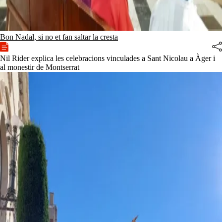
Bon Nadal, si no et fan saltar la cresta
Nil Rider explica les celebracions vinculades a Sant Nicolau a Àger i
al monestir de Montserrat