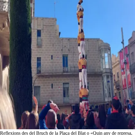
Reflexions des del Bruch de la Plaça del Blat o «Quin any de represa,