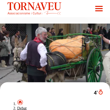
4′
Debat