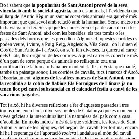
Bo i sabent que l
a popularitat de Sant Antoni prové de la seva
vinculació amb la societat agrària,
amb els animals, i l’evidència que
al llarg de l’Antic Règim un sant advocat dels animals era gairebé més
important que qualsevol amb relació amb la humanitat. Sense matxo no
hi havia gaire a fer. Se sap que les curses eren el pa de cada dia en les
festes de Sant Antoni, així com les beneïdes: els tres tombs o les
passades dels burros que les precedien. Algunes d’aquestes corrides es
poden veure, i viure, a Puig-Reig, Anglesola, Vila-Seca –on li diuen el
Cos de Sant Antoni– i a Ascó, on se’n fan diverses, la darrera al carrer
dels Clots, lloc originari de les corrides. Aquest carrer és cobert de més
d’un pam de sorra perquè els animals no rellisquin; tota una
modificació de la trama urbana per mantenir la festa. Festa que manté,
també un paisatge sonor; Les corrides de cavalls, rucs i matxos d’Ascó.
Dissortadament,
algunes de les altres marxes de Sant Antoni, com
la recollida a la cobla de flabiols Els Formigues de Llinars ja no
tenen lloc pel canvi substancial en el calendari festiu a canvi de les
vacacions pagades.
Tot i això, hi ha diverses reflexions a fer d’aquestes passades i tres
tombs que tenen lloc a diversos pobles de Catalunya que es mantenen
vives gràcies a la interculturalitat i la naturalesa del país com a casa
d’acollida. En molts indrets, més dels que voldríem, les festes de Sant
Antoni viuen de les hípiques, del negoci del cavall. Per fortuna, encara
hi ha l’esperança de l’aportació
rociera
i andalusa al món del cavall
català, qui de fa uns anys mantenen viva la festa en moltes poblacions.