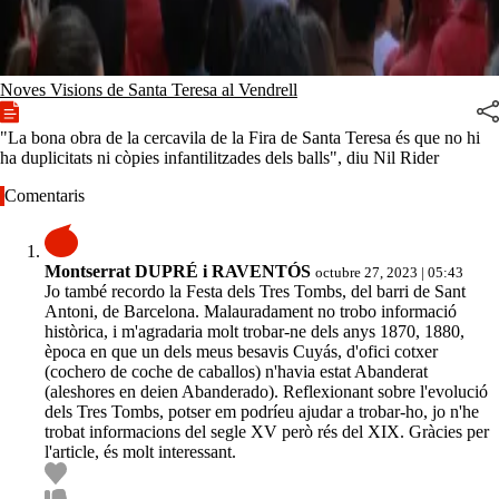
Noves Visions de Santa Teresa al Vendrell
"La bona obra de la cercavila de la Fira de Santa Teresa és que no hi
ha duplicitats ni còpies infantilitzades dels balls", diu Nil Rider
Comentaris
Montserrat DUPRÉ i RAVENTÓS
octubre 27, 2023 | 05:43
Jo també recordo la Festa dels Tres Tombs, del barri de Sant
Antoni, de Barcelona. Malauradament no trobo informació
històrica, i m'agradaria molt trobar-ne dels anys 1870, 1880,
època en que un dels meus besavis Cuyás, d'ofici cotxer
(cochero de coche de caballos) n'havia estat Abanderat
(aleshores en deien Abanderado). Reflexionant sobre l'evolució
dels Tres Tombs, potser em podríeu ajudar a trobar-ho, jo n'he
trobat informacions del segle XV però rés del XIX. Gràcies per
l'article, és molt interessant.