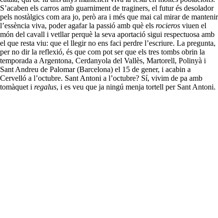
S’acaben els carros amb guarniment de traginers, el futur és desolador
pels nostàlgics com ara jo, però ara i més que mai cal mirar de mantenir
l’essència viva, poder agafar la passió amb què els
rocieros
viuen el
món del cavall i vetllar perquè la seva aportació sigui respectuosa amb
el que resta viu: que el llegir no ens faci perdre l’escriure. La pregunta,
per no dir la reflexió, és que com pot ser que els tres tombs obrin la
temporada a Argentona, Cerdanyola del Vallès, Martorell, Polinyà i
Sant Andreu de Palomar (Barcelona) el 15 de gener, i acabin a
Cervelló a l’octubre. Sant Antoni a l’octubre? Sí, vivim de pa amb
tomàquet i
regalus
, i es veu que ja ningú menja tortell per Sant Antoni.