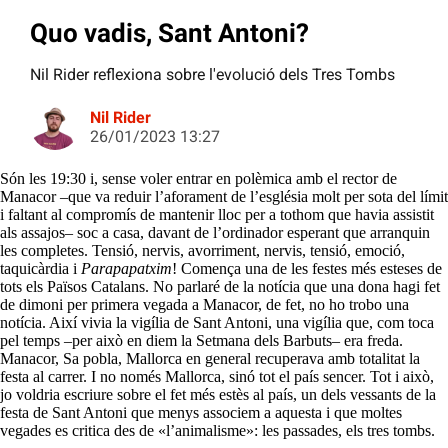
Quo vadis, Sant Antoni?
Nil Rider reflexiona sobre l'evolució dels Tres Tombs
Nil Rider
26/01/2023 13:27
Són les 19:30 i, sense voler entrar en polèmica amb el rector de
Manacor –que va reduir l’aforament de l’església molt per sota del límit
i faltant al compromís de mantenir lloc per a tothom que havia assistit
als assajos– soc a casa, davant de l’ordinador esperant que arranquin
les completes. Tensió, nervis, avorriment, nervis, tensió, emoció,
taquicàrdia i
Parapapatxim
! Comença una de les festes més esteses de
tots els Països Catalans. No parlaré de la notícia que una dona hagi fet
de dimoni per primera vegada a Manacor, de fet, no ho trobo una
notícia. Així vivia la vigília de Sant Antoni, una vigília que, com toca
pel temps –per això en diem la Setmana dels Barbuts– era freda.
Manacor, Sa pobla, Mallorca en general recuperava amb totalitat la
festa al carrer. I no només Mallorca, sinó tot el país sencer. Tot i això,
jo voldria escriure sobre el fet més estès al país, un dels vessants de la
festa de Sant Antoni que menys associem a aquesta i que moltes
vegades es critica des de «l’animalisme»: les passades, els tres tombs.