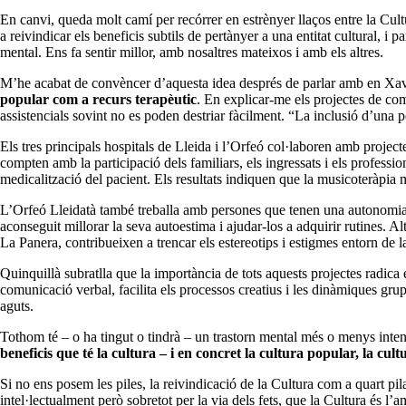
En canvi, queda molt camí per recórrer en estrènyer llaços entre la Cult
a reivindicar els beneficis subtils de pertànyer a una entitat cultural, i
mental. Ens fa sentir millor, amb nosaltres mateixos i amb els altres.
M’he acabat de convèncer d’aquesta idea després de parlar amb en Xavie
popular com a recurs terapèutic
. En explicar-me els projectes de com
assistencials sovint no es poden destriar fàcilment. “La inclusió d’una
Els tres principals hospitals de Lleida i l’Orfeó col·laboren amb projec
compten amb la participació dels familiars, els ingressats i els professio
medicalització del pacient. Els resultats indiquen que la musicoteràpia m
L’Orfeó Lleidatà també treballa amb persones que tenen una autonomia
aconseguit millorar la seva autoestima i ajudar-los a adquirir rutines. A
La Panera, contribueixen a trencar els estereotips i estigmes entorn de l
Quinquillà subratlla que la importància de tots aquests projectes radica 
comunicació verbal, facilita els processos creatius i les dinàmiques grup
aguts.
Tothom té – o ha tingut o tindrà – un trastorn mental més o menys inten
beneficis que té la cultura – i en concret la cultura popular, la cu
Si no ens posem les piles, la reivindicació de la Cultura com a quart p
intel·lectualment però sobretot per la via dels fets, que la Cultura és l