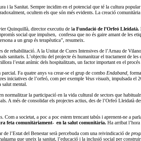
ura i la Sanitat. Sempre incidim en el potencial que té la cultura popul
 paradoxalment, ocultem els que són més evidents. La creació comunitària so
r Quinquillà, director executiu de l
a Fundació de l’Orfeó Lleidatà. É
promís social que impulsen, confessa que no és gaire amant de les etiquet
 persona a un grup és terapèutica”, resumeix.
tes de rehabilitació. A la Unitat de Cures Intensives de l’Arnau de Vilan
nals sanitaris. L’objectiu del projecte és humanitzar el tractament de les 
illora l’estat anímic dels hospitalitzats, un factor important en el procé
 parcial. Fa quatre anys va crear-se el grup de combo
Endaband,
forma
ltres iniciatives de l’orfeó, com per exemple
Veus visuals,
impulsada el 2
a salut mental.
en normalitzar la participació en la vida cultural de sectors que habitua
als. A més de consolidar els projectes actius, des de l’Orfeó Lleidatà de
s. Com a societat, a poc a poc estem trencant tabús i aprenent-ne a par
ltura feta comunitàriament- en la salut comunitària.
Ha arribat l’hora 
ilar de l’Estat del Benestar serà percebuda com una reivindicació de
prog
’amalgama que uneix la sanitat, l’educació i la inclusió social per constr