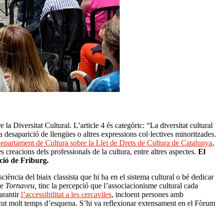
iversitat Cultural. L’article 4 és categòric: “La diversitat cultural
 desaparició de llengües o altres expressions col·lectives minoritzades.
 Departament de Cultura sobre la Llei de Drets de Cultura de Catalunya
,
les creacions dels professionals de la cultura, entre altres aspectes.
El
ació de Friburg.
ciència del biaix classista que hi ha en el sistema cultural o bé dedicar
de
Tornaveu,
tinc la percepció que l’associacionisme cultural cada
garantir
l’accessibilitat a les cercaviles
, incloent persones amb
iscut molt temps d’esquena. S’hi va reflexionar extensament en el Fòrum