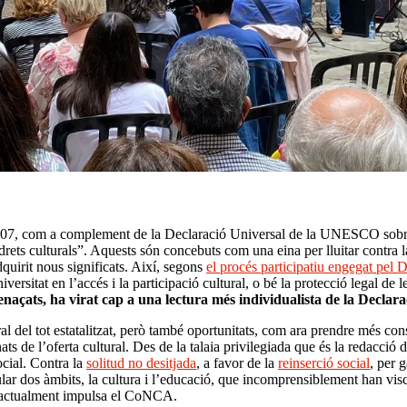
stitut d'Estudis Ilerdencs | Fundació Orfeó Lleidatà
07, com a complement de la Declaració Universal de la UNESCO sobre la D
rets culturals”. Aquests són concebuts com una eina per lluitar contra la
quirit nous significats. Així, segons
el procés participatiu engegat pel
iversitat en l’accés i la participació cultural, o bé la protecció legal de 
menaçats, ha virat cap a una lectura més individualista de la Declar
l del tot estatalitzat, però també oportunitats, com ara prendre més cons
s de l’oferta cultural. Des de la talaia privilegiada que és la redacció 
cial. Contra la
solitud no desitjada
, a favor de la
reinserció social
, per 
cular dos àmbits, la cultura i l’educació, que incomprensiblement han v
ue actualment impulsa el CoNCA.