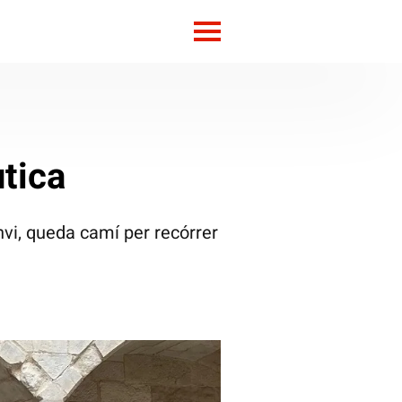
utica
nvi, queda camí per recórrer