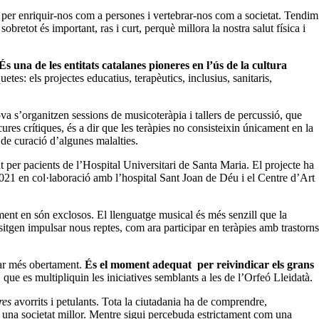
ar per enriquir-nos com a persones i vertebrar-nos com a societat. Tendim
bretot és important, ras i curt, perquè millora la nostra salut física i
s una de les entitats catalanes pioneres en l’ús de la cultura
es: els projectes educatius, terapèutics, inclusius, sanitaris,
ova s’organitzen sessions de musicoteràpia i tallers de percussió, que
cures crítiques, és a dir que les teràpies no consisteixin únicament en la
s de curació d’algunes malalties.
t per pacients de l’Hospital Universitari de Santa Maria. El projecte ha
021 en col·laboració amb l’hospital Sant Joan de Déu i el Centre d’Art
lment en són exclosos. El llenguatge musical és més senzill que la
sitgen impulsar nous reptes, com ara participar en teràpies amb trastorns
lar més obertament.
És el moment adequat per reivindicar els grans
que es multipliquin les iniciatives semblants a les de l’Orfeó Lleidatà.
res
avorrits i petulants. Tota la ciutadania ha de comprendre,
uir una societat millor. Mentre sigui percebuda estrictament com una