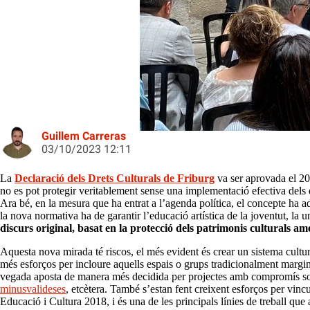
Actuació del combo Endaband a l'In
Guillem Carreras
03/10/2023 12:11
La
Declaració dels Drets Culturals de Friburg
va ser aprovada el 20
no es pot protegir veritablement sense una implementació efectiva dels d
Ara bé, en la mesura que ha entrat a l’agenda política, el concepte ha ad
la nova normativa ha de garantir l’educació artística de la joventut, la un
discurs original, basat en la protecció dels patrimonis culturals a
Aquesta nova mirada té riscos, el més evident és crear un sistema cultura
més esforços per incloure aquells espais o grups tradicionalment marginat
vegada aposta de manera més decidida per projectes amb compromís so
minusvalideses
, etcètera. També s’estan fent creixent esforços per vin
Educació i Cultura 2018, i és una de les principals línies de treball q