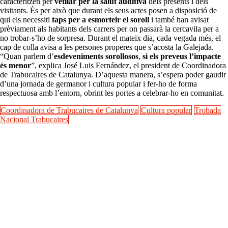
caracteritzen per
vetllar per la salut auditiva
dels presents i dels
visitants. És per això que durant els seus actes posen a disposició de
qui els necessiti
taps per a esmorteir el soroll
i també han avisat
prèviament als habitants dels carrers per on passarà la cercavila per a
no trobar-s’ho de sorpresa. Durant el mateix dia, cada vegada més, el
cap de colla avisa a les persones properes que s’acosta la Galejada.
“Quan parlem d’
esdeveniments sorollosos
,
si els preveus l’impacte
és menor
”, explica José Luis Fernández, el president de Coordinadora
de Trabucaires de Catalunya. D’aquesta manera, s’espera poder gaudir
d’una jornada de germanor i cultura popular i fer-ho de forma
respectuosa amb l’entorn, obrint les portes a celebrar-ho en comunitat.
Coordinadora de Trabucaires de Catalunya
Cultura popular
Trobada
Nacional Trabucaires