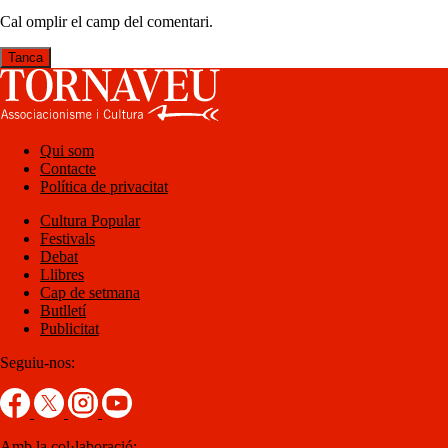
Cal omplir el camp del comentari.
Tanca
Qui som
Contacte
Política de privacitat
Cultura Popular
Festivals
Debat
Llibres
Cap de setmana
Butlletí
Publicitat
Seguiu-nos:
Amb la col·laboració: