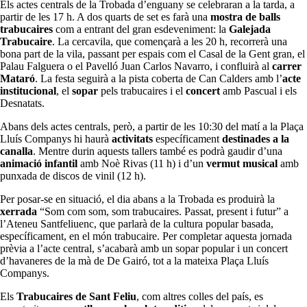
Els actes centrals de la Trobada d’enguany se celebraran a la tarda, a
partir de les 17 h. A dos quarts de set es farà una
mostra de balls
trabucaires
com a entrant del gran esdeveniment: la
Galejada
Trabucaire
. La cercavila, que començarà a les 20 h, recorrerà una
bona part de la vila, passant per espais com el Casal de la Gent gran, el
Palau Falguera o el Pavelló Juan Carlos Navarro, i confluirà al
carrer
Mataró
. La festa seguirà a la pista coberta de Can Calders amb l’
acte
institucional
, el
sopar
pels trabucaires i el
concert
amb Pascual i els
Desnatats.
Abans dels actes centrals, però, a partir de les 10:30 del matí a la Plaça
Lluís Companys hi haurà
activitats
específicament
destinades a la
canalla
. Mentre durin aquests tallers també es podrà gaudir d’una
animació infantil
amb Noè Rivas (11 h) i d’un
vermut musical
amb
punxada de discos de vinil (12 h).
Per posar-se en situació, el dia abans a la Trobada es produirà la
xerrada
“Som com som, som trabucaires. Passat, present i futur” a
l’Ateneu Santfeliuenc, que parlarà de la cultura popular basada,
específicament, en el món trabucaire. Per completar aquesta jornada
prèvia a l’acte central, s’acabarà amb un sopar popular i un concert
d’havaneres de la mà de De Gairó, tot a la mateixa Plaça Lluís
Companys.
Els
Trabucaires de Sant Feliu
, com altres colles del país, es