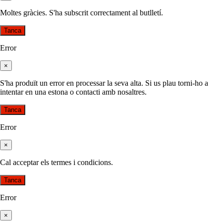
Moltes gràcies. S'ha subscrit correctament al butlletí.
Tanca
Error
×
S'ha produït un error en processar la seva alta. Si us plau torni-ho a
intentar en una estona o contacti amb nosaltres.
Tanca
Error
×
Cal acceptar els termes i condicions.
Tanca
Error
×