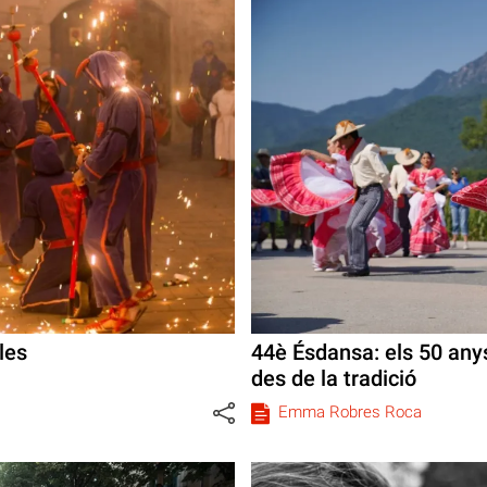
les
44è Ésdansa: els 50 anys
des de la tradició
Emma Robres Roca