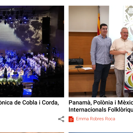
nica de Cobla i Corda,
Panamà, Polònia i Mèxic
Internacionals Folklòriq
Emma Robres Roca