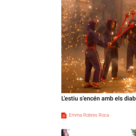
L’estiu s’encén amb els diab
Emma Robres Roca