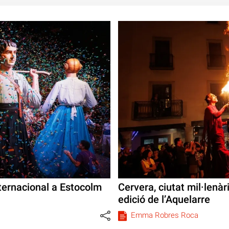
nternacional a Estocolm
Cervera, ciutat mil·lenàr
edició de l’Aquelarre
Emma Robres Roca