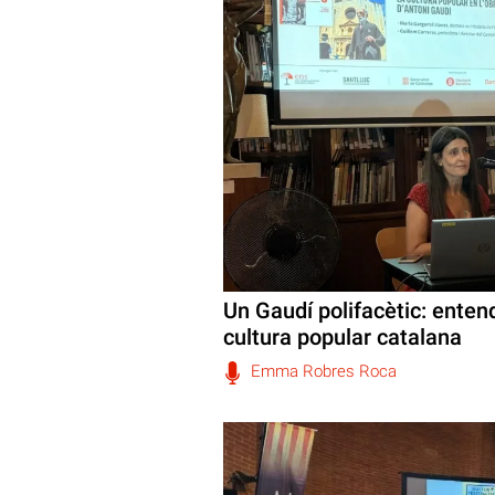
Un Gaudí polifacètic: entend
cultura popular catalana
Emma Robres Roca