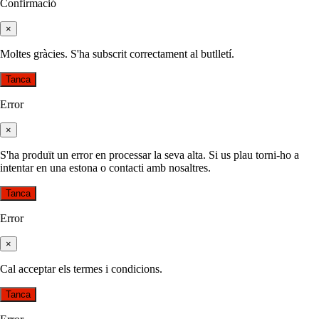
Confirmació
×
Moltes gràcies. S'ha subscrit correctament al butlletí.
Tanca
Error
×
S'ha produït un error en processar la seva alta. Si us plau torni-ho a
intentar en una estona o contacti amb nosaltres.
Tanca
Error
×
Cal acceptar els termes i condicions.
Tanca