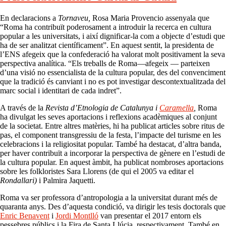
En declaracions a
Tornaveu,
Rosa Maria Provencio assenyala que
“Roma ha contribuït poderosament a introduir la recerca en cultura
popular a les universitats, i així dignificar-la com a objecte d’estudi que
ha de ser analitzat científicament”. En aquest sentit, la presidenta de
l’ENS afegeix que la confederació ha valorat molt positivament la seva
perspectiva analítica. “Els treballs de Roma—afegeix — parteixen
d’una visió no essencialista de la cultura popular, des del convenciment
que la tradició és canviant i no es pot investigar descontextualitzada del
marc social i identitari de cada indret”.
A través de la
Revista d’Etnologia de Catalunya i
Caramella
,
Roma
ha divulgat les seves aportacions i reflexions acadèmiques al conjunt
de la societat. Entre altres matèries, hi ha publicat articles sobre ritus de
pas, el component transgressiu de la festa, l’impacte del turisme en les
celebracions i la religiositat popular. També ha destacat, d’altra banda,
per haver contribuït a incorporar la perspectiva de gènere en l’estudi de
la cultura popular. En aquest àmbit, ha publicat nombroses aportacions
sobre les folkloristes Sara Llorens (de qui el 2005 va editar el
Rondallari)
i Palmira Jaquetti.
Roma va ser professora d’antropologia a la universitat durant més de
quaranta anys. Des d’aquesta condició, va dirigir les tesis doctorals que
Enric Benavent
i
Jordi Montlló
van presentar el 2017 entorn els
pessebres públics i la Fira de Santa Llúcia, respectivament. També en