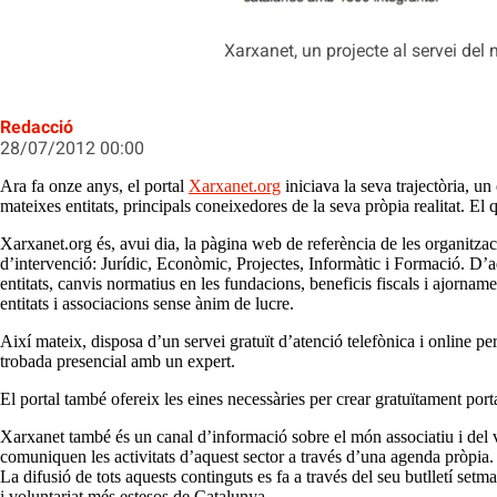
Xarxanet, un projecte al servei del
Redacció
28/07/2012 00:00
Ara fa onze anys, el portal
Xarxanet.org
iniciava la seva trajectòria, un
mateixes entitats, principals coneixedores de la seva pròpia realitat. El
Xarxanet.org és, avui dia, la pàgina web de referència de les organitzac
d’intervenció: Jurídic, Econòmic, Projectes, Informàtic i Formació. D’aq
entitats, canvis normatius en les fundacions, beneficis fiscals i ajorna
entitats i associacions sense ànim de lucre.
Així mateix, disposa d’un servei gratuït d’atenció telefònica i online p
trobada presencial amb un expert.
El portal també ofereix les eines necessàries per crear gratuïtament port
Xarxanet també és un canal d’informació sobre el món associatiu i del vol
comuniquen les activitats d’aquest sector a través d’una agenda pròpia.
La difusió de tots aquests continguts es fa a través del seu butlletí set
i voluntariat més estesos de Catalunya.