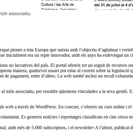
 món associatiu
 espai pioner a tota Europa que naixia amb l’objectiu d’aglutinar i vertebr
 que inicialment era un repte innovador, amb els anys ha esdevingut un cla
ions no lucratives del país. El portal ofereix tot un seguit de recursos 
uesta manera, qualsevol usuari pot estar al corrent sobre la legislació 
ment de pagament, entre d’altres. La web també inclou un recull exhausti
er al món associatiu, per resoldre qüestions vinculades a la seva gestió.
als web a través de WordPress. En concret, s’ofereix un curs online i el 
untariat. Es generen notícies i reportatges classificats en cinc eixos te
manal, amb més de 5.000 subscriptors, i el
newsletter
A l’abast
, publicat 