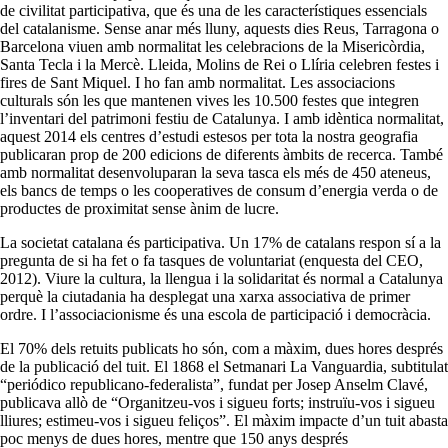
de civilitat participativa, que és una de les característiques essencials
del catalanisme. Sense anar més lluny, aquests dies Reus, Tarragona o
Barcelona viuen amb normalitat les celebracions de la Misericòrdia,
Santa Tecla i la Mercè. Lleida, Molins de Rei o Llíria celebren festes i
fires de Sant Miquel. I ho fan amb normalitat. Les associacions
culturals són les que mantenen vives les 10.500 festes que integren
l’inventari del patrimoni festiu de Catalunya. I amb idèntica normalitat,
aquest 2014 els centres d’estudi estesos per tota la nostra geografia
publicaran prop de 200 edicions de diferents àmbits de recerca. També
amb normalitat desenvoluparan la seva tasca els més de 450 ateneus,
els bancs de temps o les cooperatives de consum d’energia verda o de
productes de proximitat sense ànim de lucre.
La societat catalana és participativa. Un 17% de catalans respon sí a la
pregunta de si ha fet o fa tasques de voluntariat (enquesta del CEO,
2012). Viure la cultura, la llengua i la solidaritat és normal a Catalunya
perquè la ciutadania ha desplegat una xarxa associativa de primer
ordre. I l’associacionisme és una escola de participació i democràcia.
El 70% dels retuits publicats ho són, com a màxim, dues hores després
de la publicació del tuit. El 1868 el Setmanari La Vanguardia, subtitulat
“periódico republicano-federalista”, fundat per Josep Anselm Clavé,
publicava allò de “Organitzeu-vos i sigueu forts; instruïu-vos i sigueu
lliures; estimeu-vos i sigueu feliços”. El màxim impacte d’un tuit abasta
poc menys de dues hores, mentre que 150 anys després