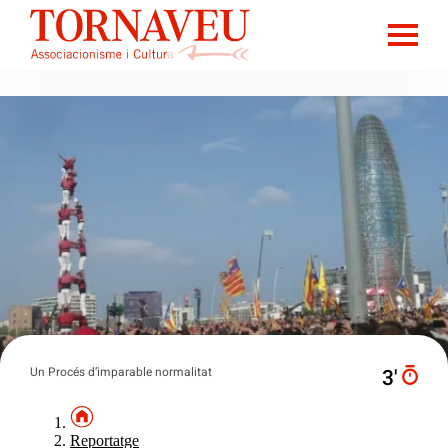
Un Procés d’imparable normalitat
3′
Reportatge