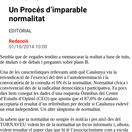
Un Procés d’imparable
normalitat
EDITORIAL
Redacció
01/10/2014 10:00
Sembla que de vegades tendim a emmascarar la realitat a base de tuits,
de titulars o de debats i preguntes sobre plans B.
Una de les característiques rellevants amb què Catalunya viu la
reivindicació de l’exercici del dret a l’autodeterminació i la
convocatòria de la consulta el 9N és la normalitat. Normalitat cívica i
convivencial des de la radicalitat democràtica i participativa. Fa pocs
dies hem conegut les dades d’una enquesta Òmnibus del Centre
d’Estudis d’Opinió (CEO) que apunta que el 87,6% de catalans
acceptaria el resultat d’un referèndum per decidir si Catalunya esdevé
un estat independent. Un altre símptoma de normalitat.
Ja sabem que la normalitat no sempre és notícia i per això des del
TORNAVEU volem fer de la normalitat un focus informatiu i, alhora,
volem ressaltar el paper clau que hi té l’associacionisme com a escola