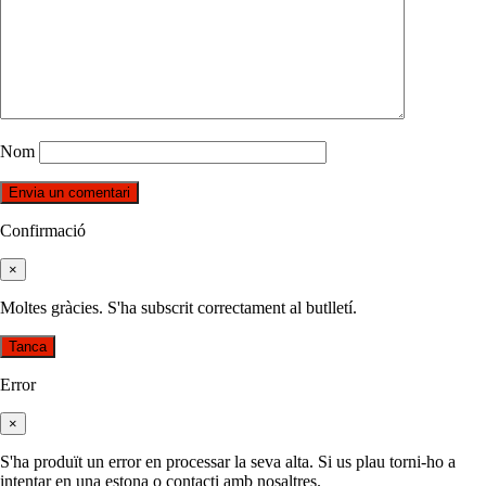
Nom
Confirmació
×
Moltes gràcies. S'ha subscrit correctament al butlletí.
Tanca
Error
×
S'ha produït un error en processar la seva alta. Si us plau torni-ho a
intentar en una estona o contacti amb nosaltres.